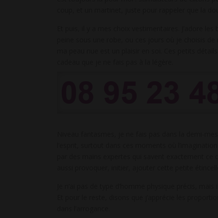
coup, et un martinet, juste pour rappeler que la dou
Et puis, il y a mes choix vestimentaires. J’adore le
peine sous une robe, ou ces jours où je choisis de 
ma peau nue est un plaisir en soi. Ces petits détails
cadeau que je ne fais pas à la légère.
Niveau fantasmes, je ne fais pas dans la demi-mesur
l’esprit, surtout dans ces moments où l’imagination 
par des mains expertes qui savent exactement ce qu’
aussi provoquer, initier, ajouter cette petite étincell
Je n’ai pas de type d’homme physique précis, mais i
Et pour le reste, disons que j’apprécie les propor
dans l’arrogance.