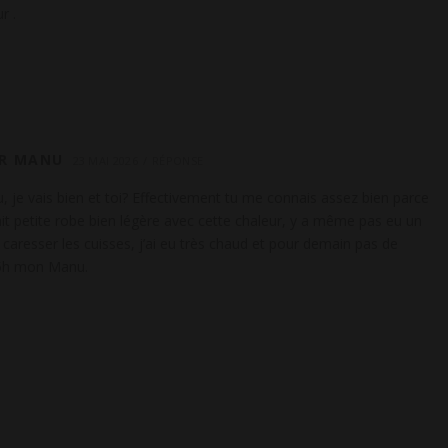
r .
R MANU
23 MAI 2026
RÉPONSE
e vais bien et toi? Effectivement tu me connais assez bien parce
tait petite robe bien légère avec cette chaleur, y a même pas eu un
 caresser les cuisses, j’ai eu très chaud et pour demain pas de
5h mon Manu.