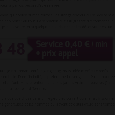
ceur a parfois besoin d’être relevée.
s bodys qui épousent mes formes, les strings discrets qui se devinent à
ne rien porter du tout. La sensation du tissu glissant directement sur
, je les savoure, et si quelqu’un a la chance de les découvrir, c’est un
e. Je n’ai jamais tenté le gang bang, mais l’idée m’effleure parfois
s’emballe. Dans l’intimité, je préfère me laisser guider, être emportée
elles font. Mais attention, je ne suis jamais vraiment passive. J’aime
e qui fait toute la différence.
l y a quelque chose dans un regard bleu ou vert qui me fait frissonner
tions généreuses et les hommes qui savent être sûrs d’eux, sans tombe