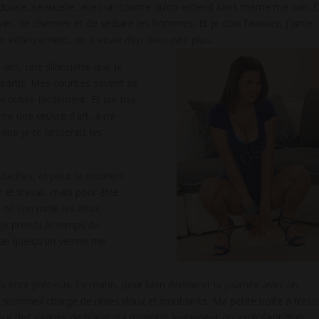
t douce, sensuelle, avec un sourire qu’on entend sans même me voir. 
er, de charmer et de séduire les hommes. Et je dois l’avouer, j’aime
r effleurement, on a envie d’en découvrir plus…
4 ans, une silhouette que je
épartis. Mes courbes savent se
’oublie facilement. Et sur ma
mme une œuvre d’art, à mi-
que je te laisserais les
attaches, et pour le moment
r et travail, mais pour être
 où l’on mêle les deux.
 je prends le temps de
que quelqu’un vienne me
 sont précieux. Le matin, pour bien démarrer la journée avec un
n sommeil chargé de rêves doux et troublants. Ma petite boîte à tréso
 pour des vagues de plaisir qui montent lentement ou explosent d’un