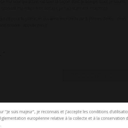
ce ma voix qui attire, ou bien la façon dont je bouge, dont je souris.
ui croisent ma route n’en sortent jamais vraiment indemnes.
ui vit pour le plaisir, et qui aime mordre la vie à pleines dents… mais
on sourire : appelle moi !
L
”
COMMENTAIRES PLUS RÉCENTS
ur "Je suis majeur", je reconnais et j'accepte les conditions d'utilisati
réglementation européenne relative à la collecte et à la conservation
.