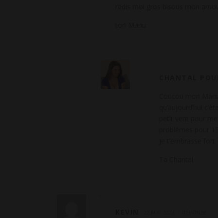
redis moi gros bisous mon amou
ton Manu
CHANTAL POU
Coucou mon Manu, j
qu’aujourd’hui c’é
petit vent pour me
problèmes pour 1
Je t’embrasse fort
Ta Chantal
KEVIN
22 MAI 2026
RÉPONSE