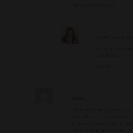
chantal comment ca va
t
a
i
CHANTAL POU
r
Coucou Anonyme, je
e
Des bisous
Chantal
MANU
23 MAI 2026
RÉPONSE
coucou ma chantal,j’espère que t
avec ce beau temps ça donne de
te connaissante tu a pas mis gra
veut tu faire un privé demain ver