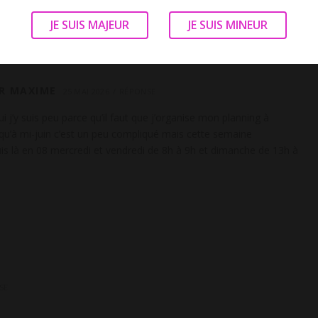
JE SUIS MAJEUR
JE SUIS MINEUR
R MAXIME
25 MAI 2026
RÉPONSE
j’y suis peu parce qu’il faut que j’organise mon planning à
squ’à mi-juin c’est un peu compliqué mais cette semaine
s là en 08 mercredi et vendredi de 8h à 9h et dimanche de 13h à
SE