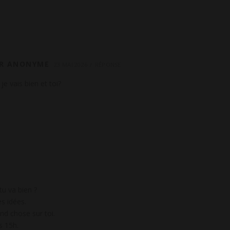
R ANONYME
23 MAI 2026
RÉPONSE
 vais bien et toi?
u va bien ?
s idées.
nd chose sur toi.
s 15h.