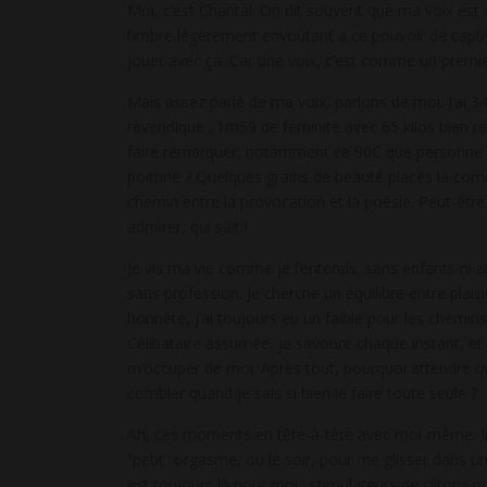
Moi, c’est Chantal. On dit souvent que ma voix es
timbre légèrement envoûtant a ce pouvoir de captiv
jouer avec ça. Car une voix, c’est comme un premie
Mais assez parlé de ma voix, parlons de moi. J’ai 3
revendique : 1m59 de féminité avec 65 kilos bien r
faire remarquer, notamment ce 90C que personne n
poitrine ? Quelques grains de beauté placés là co
chemin entre la provocation et la poésie. Peut-être 
admirer, qui sait !
Je vis ma vie comme je l’entends, sans enfants ni 
sans profession. Je cherche un équilibre entre plaisi
honnête, j’ai toujours eu un faible pour les chemins
Célibataire assumée, je savoure chaque instant, et
m’occuper de moi. Après tout, pourquoi attendre 
combler quand je sais si bien le faire toute seule ?
Ah, ces moments en tête-à-tête avec moi-même. Ils
“petit” orgasme, ou le soir, pour me glisser dans u
est toujours là pour moi : stimulateurs de clitoris