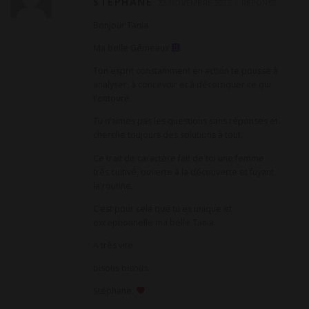
STÉPHANE
22 NOVEMBRE 2023
RÉPONSE
Bonjour Tania.
Ma belle Gémeaux
.
Ton esprit constamment en action te pousse à
analyser, à concevoir et à décortiquer ce qui
t’entoure.
Tu n’aimes pas les questions sans réponses et
cherche toujours des solutions à tout.
Ce trait de caractère fait de toi une femme
très cultivé, ouverte à la découverte et fuyant
la routine.
C’est pour cela que tu es unique et
exceptionnelle ma belle Tania.
A très vite.
bisous bisous..
Stéphane.