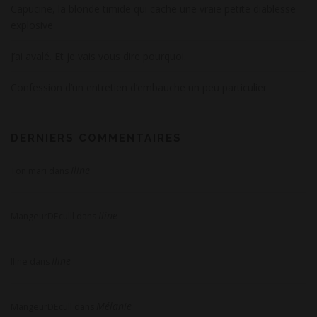
Capucine, la blonde timide qui cache une vraie petite diablesse
explosive
J’ai avalé. Et je vais vous dire pourquoi.
Confession d’un entretien d’embauche un peu particulier
DERNIERS COMMENTAIRES
Iline
Ton mari
dans
Iline
MangeurDEculll
dans
Iline
Iline
dans
Mélanie
MangeurDEcull
dans