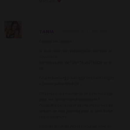
Stéphane.
TANIA
21 NOVEMBRE 2023
RÉPONSE
Coucou les coquins !
Je vous mets mon plannings 08 mercredi 22
novembre
Retrouvez-moi de 12h/17h et 21h/22h sur le
08
Pour le planning privé regardez dans l’onglet
« Conversation Privé CB »
N’hésitez pas à me mettre un petit message
pour me donner vos disponibilités !!
Possibilité de rajouter des heures privés en
dehors de mon planning pour un tête à tête
chaud ou tendre
Appeler le : 01 89 200 111 pour un privé en