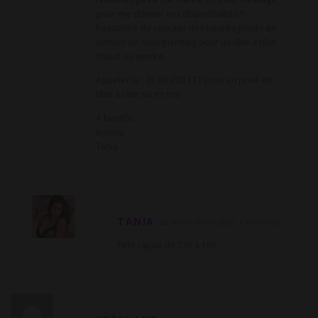
pour me donner vos disponibilités !!
Possibilité de rajouter des heures privés en
dehors de mon planning pour un tête à tête
chaud ou tendre
Appeler le : 01 89 200 111 pour un privé en
tête à tête ou en trio
A bientôt
Bisous.
Tania
TANIA
22 NOVEMBRE 2023
RÉPONSE
Petit rajout de 17h à 18h