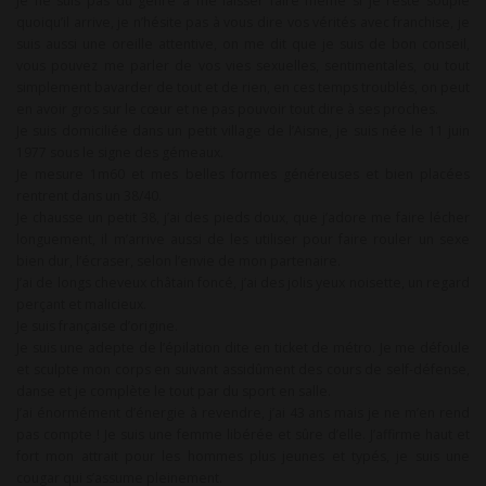
Je ne suis pas du genre à me laisser faire même si je reste souple
quoiqu’il arrive, je n’hésite pas à vous dire vos vérités avec franchise, je
suis aussi une oreille attentive, on me dit que je suis de bon conseil,
vous pouvez me parler de vos vies sexuelles, sentimentales, ou tout
simplement bavarder de tout et de rien, en ces temps troublés, on peut
en avoir gros sur le cœur et ne pas pouvoir tout dire à ses proches.
Je suis domiciliée dans un petit village de l’Aisne, je suis née le 11 juin
1977 sous le signe des gémeaux.
Je mesure 1m60 et mes belles formes généreuses et bien placées
rentrent dans un 38/40.
Je chausse un petit 38, j’ai des pieds doux, que j’adore me faire lécher
longuement, il m’arrive aussi de les utiliser pour faire rouler un sexe
bien dur, l’écraser, selon l’envie de mon partenaire.
J’ai de longs cheveux châtain foncé, j’ai des jolis yeux noisette, un regard
perçant et malicieux.
Je suis française d’origine.
Je suis une adepte de l’épilation dite en ticket de métro. Je me défoule
et sculpte mon corps en suivant assidûment des cours de self-défense,
danse et je complète le tout par du sport en salle.
J’ai énormément d’énergie à revendre, j’ai 43 ans mais je ne m’en rend
pas compte ! Je suis une femme libérée et sûre d’elle. J’affirme haut et
fort mon attrait pour les hommes plus jeunes et typés, je suis une
cougar qui s’assume pleinement.