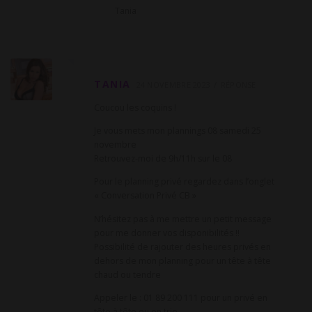
Tania
TANIA
24 NOVEMBRE 2023
RÉPONSE
Coucou les coquins !
Je vous mets mon plannings 08 samedi 25
novembre
Retrouvez-moi de 9h/11h sur le 08
Pour le planning privé regardez dans l’onglet
« Conversation Privé CB »
N’hésitez pas à me mettre un petit message
pour me donner vos disponibilités !!
Possibilité de rajouter des heures privés en
dehors de mon planning pour un tête à tête
chaud ou tendre
Appeler le : 01 89 200 111 pour un privé en
tête à tête ou en trio