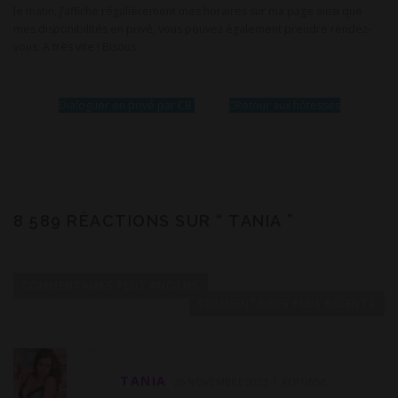
le matin, j’affiche régulièrement mes horaires sur ma page ainsi que
mes disponibilités en privé, vous pouvez également prendre rendez-
vous. A très vite ! Bisous
Dialoguer en privé par CB
Retour aux hôtesses
8 589 RÉACTIONS SUR “
TANIA
”
N
a
COMMENTAIRES PLUS ANCIENS
v
COMMENTAIRES PLUS RÉCENTS
i
g
a
TANIA
26 NOVEMBRE 2023
RÉPONSE