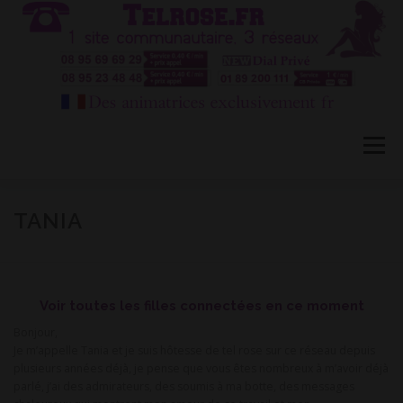
Aller
au
contenu
Menu
HÔTESSES TEL ROSE 1
TÉLÉPHONE ROSE 2
TANIA
CONVERSATION PRIVÉE CB
BLOG
FAQ
Voir toutes les filles connectées en ce moment
Bonjour,
CONTACT
Je m’appelle Tania et je suis hôtesse de tel rose sur ce réseau depuis
plusieurs années déjà, je pense que vous êtes nombreux à m’avoir déjà
parlé, j’ai des admirateurs, des soumis à ma botte, des messages