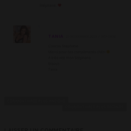
Stéphane.
TANIA
21 NOVEMBRE 2023
RÉPONSE
Coucou Stephane
Merci pour tes compliments chéri
A très vite mon Stéphane
Bisous
Tania
N
a
COMMENTAIRES PLUS ANCIENS
v
COMMENTAIRES PLUS RÉCENTS
i
g
LAISSER UN COMMENTAIRE