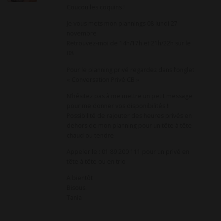
t
Coucou les coquins !
i
Je vous mets mon plannings 08 lundi 27
o
novembre
n
Retrouvez-moi de 14h/17h et 21h/22h sur le
d
08
e
Pour le planning privé regardez dans l’onglet
c
« Conversation Privé CB »
o
N’hésitez pas à me mettre un petit message
m
pour me donner vos disponibilités !!
m
Possibilité de rajouter des heures privés en
dehors de mon planning pour un tête à tête
e
chaud ou tendre
n
Appeler le : 01 89 200 111 pour un privé en
t
tête à tête ou en trio
a
A bientôt
i
Bisous.
r
Tania
e