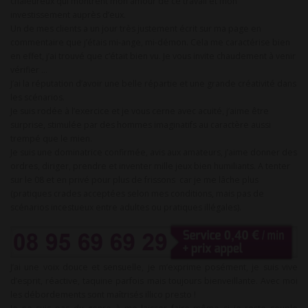
chaleureux qui montrent mon amour de ce travail et mon
investissement auprès d’eux.
Un de mes clients a un jour très justement écrit sur ma page en
commentaire que j’étais mi-ange, mi-démon. Cela me caractérise bien
en effet, j’ai trouvé que c’était bien vu. Je vous invite chaudement à venir
vérifier …
J’ai la réputation d’avoir une belle répartie et une grande créativité dans
les scénarios.
Je suis rodée à l’exercice et je vous cerne avec acuité, j’aime être
surprise, stimulée par des hommes imaginatifs au caractère aussi
trempé que le mien.
Je suis une dominatrice confirmée, avis aux amateurs, j’aime donner des
ordres, diriger, prendre et inventer mille jeux bien humiliants. A tenter
sur le 08 et en privé pour plus de frissons car je me lâche plus
(pratiques crades acceptées selon mes conditions, mais pas de
scénarios incestueux entre adultes ou pratiques illégales).
J’ai une voix douce et sensuelle, je m’exprime posément, je suis vive
d’esprit, réactive, taquine parfois mais toujours bienveillante. Avec moi
les débordements sont maîtrisés illico presto !