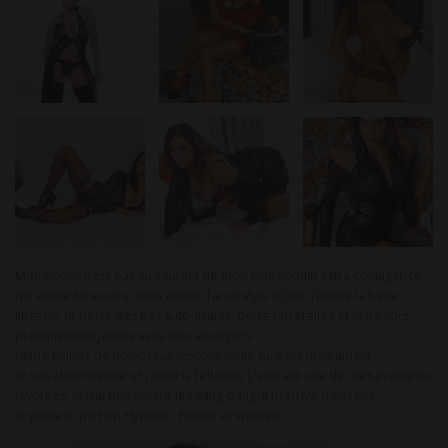
Mon époux n’est pas au courant de mon plan coquin extra-conjugal, ce
qui excite beaucoup mon amant. J’ai un style BCBG, j’adore la belle
lingerie, je porte des bas auto-fixants, porte-jarretelles et je ne sors
pratiquement jamais sans mes escarpins.
J’aime utiliser de nombreux sextoys seule ou avec mon amant.
Je suis clitoridienne et j’aime la fellation. L’anal est une de mes pratiques
favorites. Je n’ai rien contre les gang-bang, il m’arrive d’en faire.
Je porte le parfum Hypnotic Poison et Wanted.