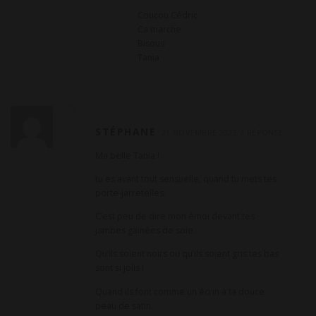
Coucou Cédric
Ca marche
Bisous
Tania
STÉPHANE
21 NOVEMBRE 2023
RÉPONSE
Ma belle Tania !
tu es avant tout sensuelle, quand tu mets tes
porte-jarretelles.
C’est peu de dire mon émoi devant tes
jambes gainées de soie.
Qu’ils soient noirs ou qu’ils soient gris tes bas
sont si jolis !
Quand ils font comme un écrin à ta douce
peau de satin.