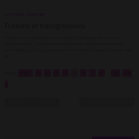
HISTOIRE COQUINE
Frissons et transgressions
Frissons et transgressions Ils s’aimaient. Depuis quinze ans. Une
affection solide, construite entre lessives et rendez-vous médicaux,
entre désirs du soir souvent reportés et tendres baisers du matin. Mais
le …
Pages:
Préc :
1
2
3
4
5
6
7
8
...
29
Suiv
:
N
a
ARTICLES PLUS ANCIENS
ARTICLES PLUS RÉCENTS
v
i
g
a