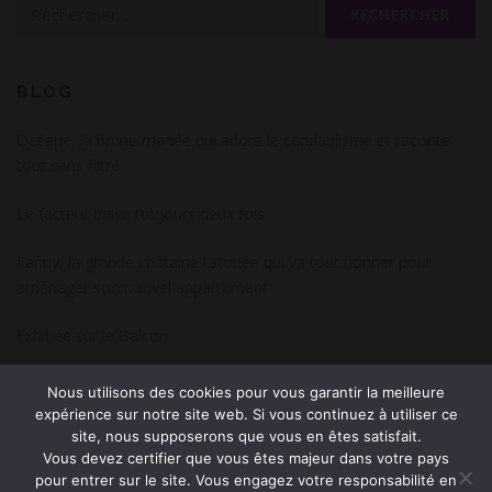
Rechercher :
t
i
o
n
BLOG
d
Océane, la brune mariée qui adore le candaulisme et raconte
e
tout sans filtre
s
a
Le facteur baise toujours deux fois
r
Fanny, la grande châtaine tatouée qui va tout donner pour
t
aménager son nouvel appartement
i
c
Exhibée sur le Balcon
l
e
Capucine, la blonde timide qui cache une vraie petite diablesse
Nous utilisons des cookies pour vous garantir la meilleure
s
explosive
expérience sur notre site web. Si vous continuez à utiliser ce
site, nous supposerons que vous en êtes satisfait.
J’ai avalé. Et je vais vous dire pourquoi.
Vous devez certifier que vous êtes majeur dans votre pays
pour entrer sur le site. Vous engagez votre responsabilité en