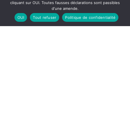
cliquant sur OUI. Toutes fausses déclarations sont passibles
d'une amende.
DERNIERS COMMENTAIRES
OUI
Tout refuser
Politique de confidentialité
Tania
Tania
dans
Tania
Tania
dans
Iline
Guillaume
dans
Tania
Mickaël
dans
Iline
Admirateur
dans