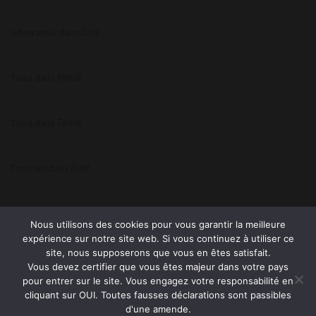
Iline
Admirateur
dans
Tania
Tania
dans
Tania
Tania
dans
Iline
Ton mari
dans
Nous utilisons des cookies pour vous garantir la meilleure
expérience sur notre site web. Si vous continuez à utiliser ce
site, nous supposerons que vous en êtes satisfait.
Vous devez certifier que vous êtes majeur dans votre pays
pour entrer sur le site. Vous engagez votre responsabilité en
© 2026 Tel rose sans attente avec ou sans carte bleue —
cliquant sur OUI. Toutes fausses déclarations sont passibles
Mentions légales
—
Cookies & Confidentialité
—
d'une amende.