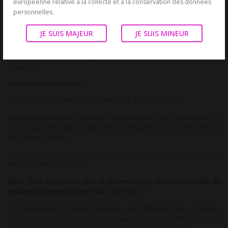
européenne relative à la collecte et à la conservation des données
GDS_analyticsTokens
l’améliorer
personnelles.
Nous ne collectons pas vos informations personnelles (votre nom ou
JE SUIS MAJEUR
JE SUIS MINEUR
votre adresse par exemple).
Nous n’autorisons pas Google Analytics l’utilisation ou le partage de ces
données.
Gérer vos préférences
Vous disposez de différents moyens pour gérer les cookies.
Votre navigateur peut également être paramétré pour vous signaler les
cookies qui sont déposés dans votre ordinateur et vous demander de
les accepter ou non.
Vous pouvez accepter ou refuser les cookies au cas par cas ou bien les
refuser systématiquement.
Nous vous rappelons que le paramétrage est susceptible de
modifier votre expérience sur notre site.
La configuration de chaque navigateur est différente. Elle est décrite
dans le menu d’aide de votre navigateur, qui vous permettra de savoir