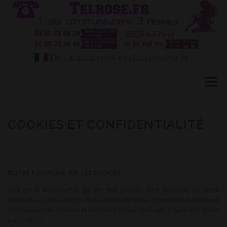
Aller
au
contenu
Menu
HÔTESSES TEL ROSE 1
TÉLÉPHONE ROSE 2
COOKIES ET CONFIDENTIALITÉ
CONVERSATION PRIVÉE CB
BLOG
FAQ
NOTRE POLITIQUE SUR LES COOKIES
Lors de la consultation du site des cookies sont déposés sur votre
CONTACT
ordinateur. Cette section vous permet de mieux comprendre comment
fonctionnent les cookies et comment utiliser les outils actuels afin de les
paramétrer.