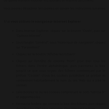
de quelle manière modifier vos souhaits en matière de cookies.
Vous pouvez désactiver les cookies en suivant les instructions suivantes
:
1/ si vous utilisez le navigateur Internet Explorer
Dans Internet Explorer, cliquez sur le bouton “Outils”, puis sur
“Options Internet”.
Sous l’onglet “Général”, sous “Historique de navigation”, cliquez
sur “Paramètres”.
Cliquez sur le bouton “Afficher les fichiers”.
Cliquez sur l’en-tête de colonne “Nom” pour trier tous les
fichiers dans l’ordre alphabétique, puis parcourez la liste
jusqu’à ce que vous voyiez des fichiers commençant par le
préfixe “Cookie”. (Tous les cookies possèdent ce préfixe et
contiennent habituellement le nom du site Web qui a créé le
cookie).
Sélectionnez le ou les cookies comprenant le nom “telrose.fr”
et supprimez-les.
Fermez la fenêtre qui contient la liste des fichiers, puis cliquez
deux fois sur “OK” pour retourner dans Internet Explorer.