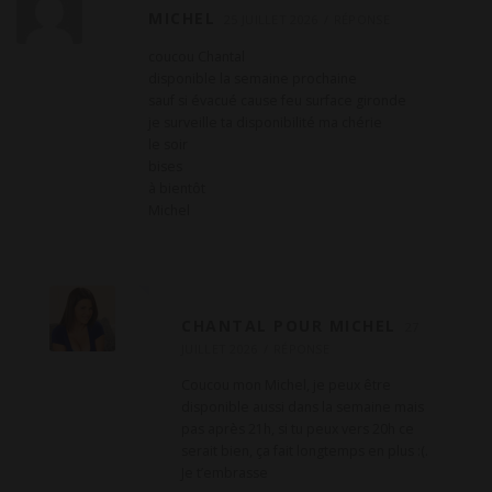
MICHEL
25 JUILLET 2026
RÉPONSE
coucou Chantal
disponible la semaine prochaine
sauf si évacué cause feu surface gironde
je surveille ta disponibilité ma chérie
le soir
bises
à bientôt
Michel
CHANTAL POUR MICHEL
27
JUILLET 2026
RÉPONSE
Coucou mon Michel, je peux être
disponible aussi dans la semaine mais
pas après 21h, si tu peux vers 20h ce
serait bien, ça fait longtemps en plus :(.
Je t’embrasse