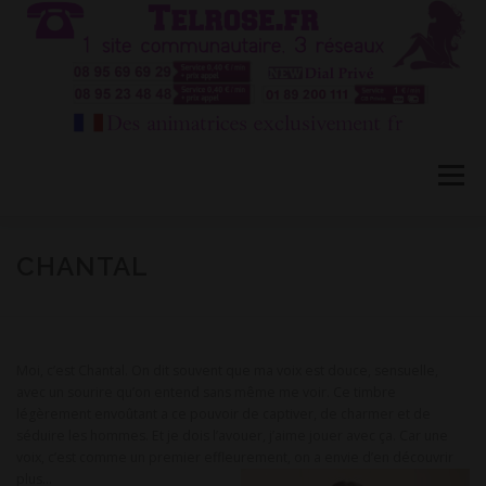
Aller
au
contenu
Menu
HÔTESSES TEL ROSE 1
TÉLÉPHONE ROSE 2
CHANTAL
CONVERSATION PRIVÉE CB
BLOG
FAQ
Moi, c’est Chantal. On dit souvent que ma voix est douce, sensuelle,
avec un sourire qu’on entend sans même me voir. Ce timbre
légèrement envoûtant a ce pouvoir de captiver, de charmer et de
CONTACT
séduire les hommes. Et je dois l’avouer, j’aime jouer avec ça. Car une
voix, c’est comme un premier effleurement, on a envie d’en découvrir
plus…