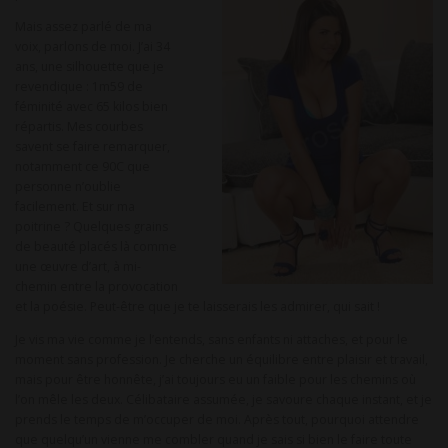
Mais assez parlé de ma
voix, parlons de moi. J’ai 34
ans, une silhouette que je
revendique : 1m59 de
féminité avec 65 kilos bien
répartis. Mes courbes
savent se faire remarquer,
notamment ce 90C que
personne n’oublie
facilement. Et sur ma
poitrine ? Quelques grains
de beauté placés là comme
une œuvre d’art, à mi-
chemin entre la provocation
et la poésie. Peut-être que je te laisserais les admirer, qui sait !
Je vis ma vie comme je l’entends, sans enfants ni attaches, et pour le
moment sans profession. Je cherche un équilibre entre plaisir et travail,
mais pour être honnête, j’ai toujours eu un faible pour les chemins où
l’on mêle les deux. Célibataire assumée, je savoure chaque instant, et je
prends le temps de m’occuper de moi. Après tout, pourquoi attendre
que quelqu’un vienne me combler quand je sais si bien le faire toute