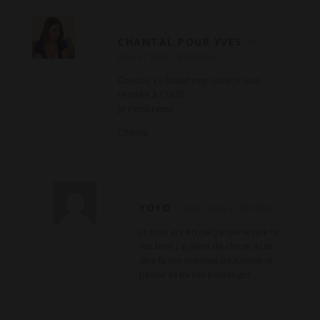
e
CHANTAL POUR YVES
29
JUILLET 2026
RÉPONSE
Coucou, ça faisait trop juste je suis
rentrée à 17h30.
Je t’embrasse
Chantal
YOYO
3 AOÛT 2026
RÉPONSE
cc mon arc en ciel j espere que tu
vas bien j ai plein de chose as te
dire tu me manque beaucoup je
pense as toi ton boulanger