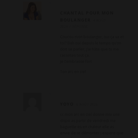
CHANTAL POUR MON
BOULANGER
4 AOÛT
2026
RÉPONSE
Coucou mon boulanger, oui ça va et
toi? Bah oui depuis le temps qu’on
doit se parler, j’ai hâte que tu me
racontes tout ça.
Je t’embrasse fort
Ton arc en ciel
YOYO
6 AOÛT 2026
cc mon arc en ciel donne moi une
dispo as partir de vendredi ma
baguette es en chaleur elle as
envie de te démonter j espere que