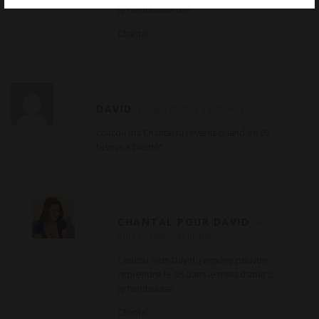
Je t’embrasse fort
Chantal
DAVID
27 JUILLET 2026
RÉPONSE
coucou ma Chantal tu reviens quand en 08
bisous à bientôt
CHANTAL POUR DAVID
29
JUILLET 2026
RÉPONSE
Coucou mon David, j’espère pouvoir
reprendre le 08 dans le mois d’août :).
Je t’embrasse
Chantal