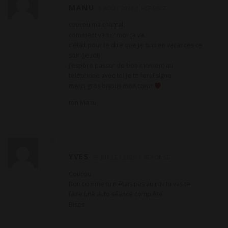
a
MANU
6 AOÛT 2026
RÉPONSE
t
coucou ma chantal,
i
comment va tu? moi ça va.
o
c’était pour te dire que je suis en vacances ce
soir (jeudi)
n
j’espère passer de bon moment au
d
téléphone avec toi je te ferai signe
e
merci gros bisous mon cœur
c
ton Manu
o
m
m
e
YVES
28 JUILLET 2026
RÉPONSE
n
Coucou
t
Bon comme tu n étais pas au rdv tu vas te
a
faire une auto séance complète
i
Bises
r