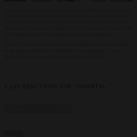
Et parce que je ne fais jamais rien à moitié, je garde toujours une pointe
de mystère. On ne me cerne jamais totalement, mais on veut toujours
en savoir plus. Peut-être est-ce ma voix qui attire, ou bien la façon dont
je bouge, dont je souris. Peu importe. Tout ce que je sais, c’est que ceux
qui croisent ma route n’en sortent jamais vraiment indemnes.
En bref, je suis Chantal : une femme qui s’assume, qui vit pour le plaisir,
et qui aime mordre la vie à pleines dents… mais pas que… . Si vous
voulez découvrir ce que cache mon sourire : appelle moi !
1 022 RÉACTIONS SUR “
CHANTAL
”
N
a
COMMENTAIRES PLUS ANCIENS
v
i
g