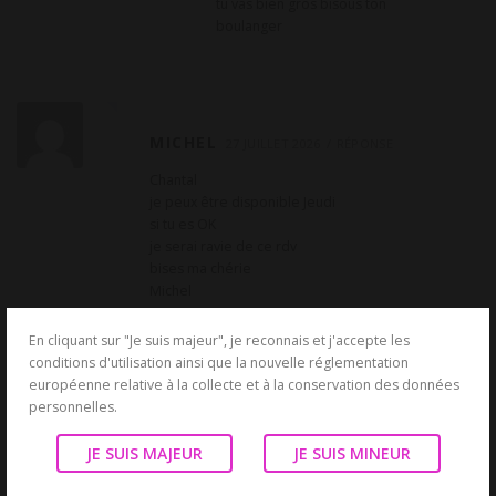
tu vas bien gros bisous ton
boulanger
MICHEL
27 JUILLET 2026
RÉPONSE
Chantal
je peux être disponible Jeudi
si tu es OK
je serai ravie de ce rdv
bises ma chérie
Michel
En cliquant sur "Je suis majeur", je reconnais et j'accepte les
conditions d'utilisation ainsi que la nouvelle réglementation
européenne relative à la collecte et à la conservation des données
CHANTAL POUR MICHEL
personnelles.
29
JUILLET 2026
RÉPONSE
JE SUIS MAJEUR
JE SUIS MINEUR
Coucou mon Michel, d’accord pour jeudi
je vais me mettre vers 20h :).