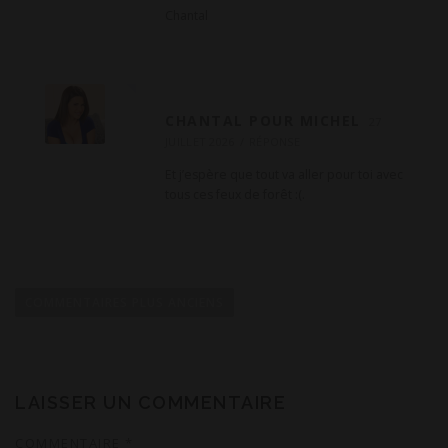
Chantal
CHANTAL POUR MICHEL
27
JUILLET 2026
RÉPONSE
Et j’espère que tout va aller pour toi avec
tous ces feux de forêt :(.
N
a
COMMENTAIRES PLUS ANCIENS
v
i
g
a
LAISSER UN COMMENTAIRE
t
COMMENTAIRE
*