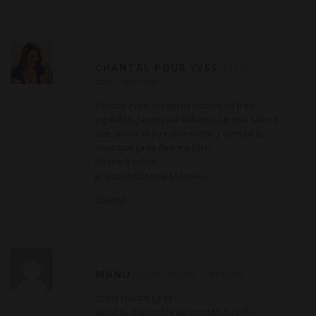
CHANTAL POUR YVES
27 JUILLET
2026
RÉPONSE
Coucou Yves, cet après midi ce fut très
agréable, j’ai pu joué l’allumeuse et la salope
que je suis et pas qu’avec toi :), demain je
crois que ça va être ma fête.
Affaire à suivre…
Je vous embrasse Monsieur
Chantal
MANU
26 JUILLET 2026
RÉPONSE
cc ma chantal ça va ?
serait tu disponible ce soir 18h ou 19h