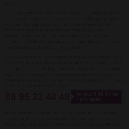
seule ?
Ah, ces moments en tête-à-tête avec moi-même. Ils sont précieux. Le
matin, pour bien démarrer la journée avec un “petit” orgasme, ou le
soir, pour me glisser dans un sommeil chargé de rêves doux et
troublants. Ma petite boîte à trésors est toujours là pour moi :
stimulateurs de clitoris pour des vagues de plaisir qui montent
lentement ou explosent d’un coup, et un martinet, juste pour rappeler
que la douceur a parfois besoin d’être relevée.
Et puis, il y a mes choix vestimentaires. J’adore les bodys qui épousent
mes formes, les strings discrets qui se devinent à peine sous une robe,
ou ces jours où je choisis de ne rien porter du tout. La sensation du tissu
glissant directement sur ma peau nue est un plaisir en soi. Ces petits
détails, je les savoure, et si quelqu’un a la chance de les découvrir, c’est
un cadeau que je ne fais pas à la légère.
Niveau fantasmes, je ne fais pas dans la demi-mesure. Je n’ai jamais
tenté le gang bang, mais l’idée m’effleure parfois l’esprit, surtout dans
ces moments où l’imagination s’emballe. Dans l’intimité, je préfère me