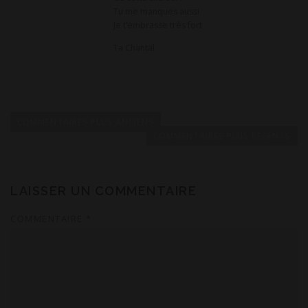
Tu me manques aussi
Je t’embrasse très fort
Ta Chantal
N
a
COMMENTAIRES PLUS ANCIENS
v
COMMENTAIRES PLUS RÉCENTS
i
g
a
LAISSER UN COMMENTAIRE
t
COMMENTAIRE
*
i
o
n
d
e