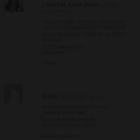
a
CHANTAL POUR MANU
5 JUILLET
t
2026
RÉPONSE
i
Coucou mon Manu du coup tu n’as pas pu me
o
ravoir :(. On se rattrapera la prochaine fois. Si
tu veux mercredi soir ou jeudi soir vers 20h si
n
tu es dispo.
d
Je t’embrasse très fort
e
Pense à moi
c
Chantal
o
m
m
e
MANU
4 JUILLET 2026
RÉPONSE
n
Ok ma chantal,15h ces bon pour toi ?
t
j’ai hâte aussi mon cœur.
a
tu me manques énormément
i
gros bisous,à demain j’espère.
r
ton Manu qui t’aime