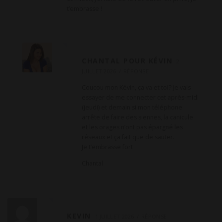
t’embrasse !
CHANTAL POUR KÉVIN
2
JUILLET 2026
RÉPONSE
Coucou mon Kévin, ça va et toi? je vais
essayer de me connecter cet après-midi
(jeudi) et demain si mon téléphone
arrête de faire des siennes, la canicule
et les orages n’ont pas épargné les
réseaux et ça fait que de sauter.
Je t’embrasse fort
Chantal
KEVIN
1 JUILLET 2026
RÉPONSE