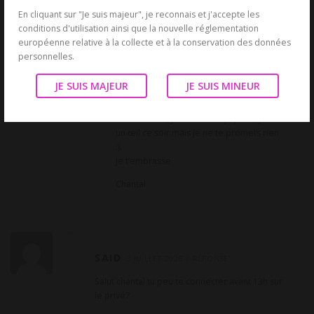
Nico
En cliquant sur "Je suis majeur", je reconnais et j'accepte les
conditions d'utilisation ainsi que la nouvelle réglementation
européenne relative à la collecte et à la conservation des données
personnelles.
CHANTAL POUR NICO
4 JUILLET
JE SUIS MAJEUR
JE SUIS MINEUR
2026
RÉPONSE
Coucou Nico, je vais voir si je peux, jette
un œil ce soir mais je ne te promets rien
:).
Je t’embrasse
Chantal
SAID
3 JUILLET 2026
RÉPONSE
Salut chantal tu peu te connecter avant 13h sur
le privé?