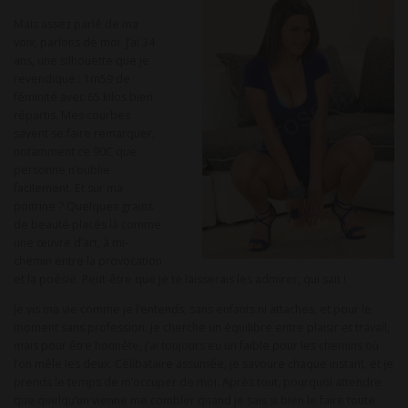
Mais assez parlé de ma
voix, parlons de moi. J’ai 34
ans, une silhouette que je
revendique : 1m59 de
féminité avec 65 kilos bien
répartis. Mes courbes
savent se faire remarquer,
notamment ce 90C que
personne n’oublie
facilement. Et sur ma
poitrine ? Quelques grains
de beauté placés là comme
une œuvre d’art, à mi-
chemin entre la provocation
et la poésie. Peut-être que je te laisserais les admirer, qui sait !
Je vis ma vie comme je l’entends, sans enfants ni attaches, et pour le
moment sans profession. Je cherche un équilibre entre plaisir et travail,
mais pour être honnête, j’ai toujours eu un faible pour les chemins où
l’on mêle les deux. Célibataire assumée, je savoure chaque instant, et je
prends le temps de m’occuper de moi. Après tout, pourquoi attendre
que quelqu’un vienne me combler quand je sais si bien le faire toute