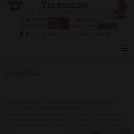
Aller
au
contenu
Menu
HÔTESSES TEL ROSE 1
TÉLÉPHONE ROSE 2
CHANTAL
CONVERSATION PRIVÉE CB
BLOG
FAQ
Moi, c’est Chantal. On dit souvent que ma voix est douce, sensuelle,
avec un sourire qu’on entend sans même me voir. Ce timbre
légèrement envoûtant a ce pouvoir de captiver, de charmer et de
CONTACT
séduire les hommes. Et je dois l’avouer, j’aime jouer avec ça. Car une
voix, c’est comme un premier effleurement, on a envie d’en découvrir
plus…