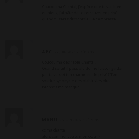
Coucou ma Chantal, j’espère que tu vas bien
et mieux, j’ai hâte de te retrouver en privé
quand tu seras disponible ! Je t’embrasse
APC
27 JUIN 2026
RÉPONSE
Coucou ma désirable Chantal,
Quand serait-il possible de me laisser guider
par ta voix et ton charme sur le privé? Ton
sourire synonyme des plaisirs les plus
intenses me manque…
MANU
25 JUIN 2026
RÉPONSE
cc ma chantal.
alors comment va tu mon cœur ?