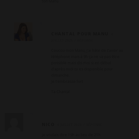
ton Manu
CHANTAL POUR MANU
4
JUILLET 2026
RÉPONSE
Coucou mon Manu, j’ai hâte de t’avoir au
téléphone mais à 9h ça ne va pas être
possible mais dis moi si en début
d’après midi tu es disponible pour
dimanche.
Je t’embrasse fort
Ta Chantal
NICO
4 JUILLET 2026
RÉPONSE
je voulais dire 19h au lieu de 21h