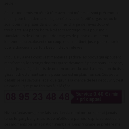
seule ?
Ah, ces moments en tête-à-tête avec moi-même. Ils sont précieux. Le
matin, pour bien démarrer la journée avec un “petit” orgasme, ou le
soir, pour me glisser dans un sommeil chargé de rêves doux et
troublants. Ma petite boîte à trésors est toujours là pour moi :
stimulateurs de clitoris pour des vagues de plaisir qui montent
lentement ou explosent d’un coup, et un martinet, juste pour rappeler
que la douceur a parfois besoin d’être relevée.
Et puis, il y a mes choix vestimentaires. J’adore les bodys qui épousent
mes formes, les strings discrets qui se devinent à peine sous une robe,
ou ces jours où je choisis de ne rien porter du tout. La sensation du tissu
glissant directement sur ma peau nue est un plaisir en soi. Ces petits
détails, je les savoure, et si quelqu’un a la chance de les découvrir, c’est
un cadeau que je ne fais pas à la légère.
Niveau fantasmes, je ne fais pas dans la demi-mesure. Je n’ai jamais
tenté le gang bang, mais l’idée m’effleure parfois l’esprit, surtout dans
ces moments où l’imagination s’emballe. Dans l’intimité, je préfère me