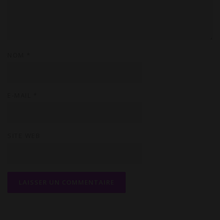
c
o
m
m
NOM
*
e
n
t
a
E-MAIL
*
i
r
e
SITE WEB