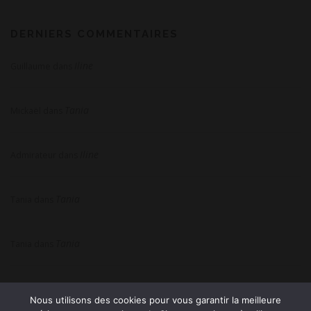
DERNIERS COMMENTAIRES
Iline
Guillaume
dans
Tania
Mickaël
dans
Iline
Admirateur
dans
Tania
Tania
dans
Tania
Tania
dans
Nous utilisons des cookies pour vous garantir la meilleure