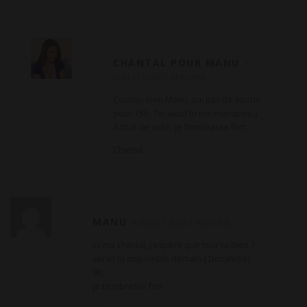
e
CHANTAL POUR MANU
5
JUILLET 2026
RÉPONSE
Coucou mon Manu, oui pas de soucis
pour 15h. Toi aussi tu me manques :).
A tout de suite, je t’embrasse fort
Chantal
MANU
4 JUILLET 2026
RÉPONSE
cc ma chantal, j’espère que tout va bien ?
serait tu disponible demain ( Dimanche)
9h.
je t’embrasse fort