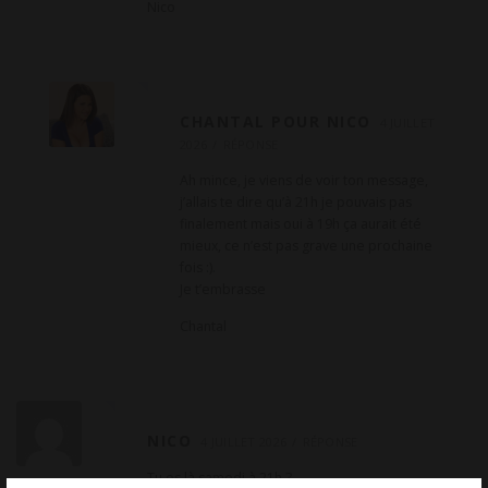
Nico
CHANTAL POUR NICO
4 JUILLET
2026
RÉPONSE
Ah mince, je viens de voir ton message,
j’allais te dire qu’à 21h je pouvais pas
finalement mais oui à 19h ça aurait été
mieux, ce n’est pas grave une prochaine
fois :).
Je t’embrasse
Chantal
NICO
4 JUILLET 2026
RÉPONSE
Tu es là samedi à 21h ?