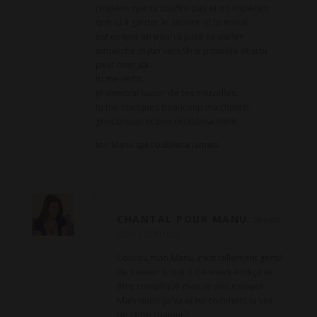
j’espère que tu souffre pas et en espérant
que tu a garder le sourire et le moral.
est ce que on pourra juste ce parler
dimanche matin vers 9h si possible et si tu
peut bien sûr.
tu me redis.
je viendrai savoir de tes nouvelles.
tu me manques beaucoup ma chantal.
gros bisous et bon rétablissement
ton Manu qui t’oubliera jamais
CHANTAL POUR MANU
26 JUIN
2026
RÉPONSE
Coucou mon Manu, c’est tellement gentil
de penser à moi :). Ce week-end ça va
être compliqué mais je vais essayer.
Mais sinon ça va et toi comment tu vas
de cette chaleur?