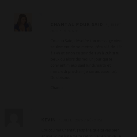
CHANTAL POUR SAID
3 JUILLET
2026
RÉPONSE
Coucou Said, désolée ton message vient
seulement de se mettre, j’étais là de 13h
à 14h et sinon ce soir de 19h à 20h si tu
peux ou alors dis moi un jour qui te
convient mieux sauf lundi,mardi et
mercredi prochain(je serais absente).
Des bisous
Chantal
KEVIN
1 JUILLET 2026
RÉPONSE
Coucou ma Chantal, j’espère que tu vas bien
et mieux, j’ai hâte de te retrouver en privé, je