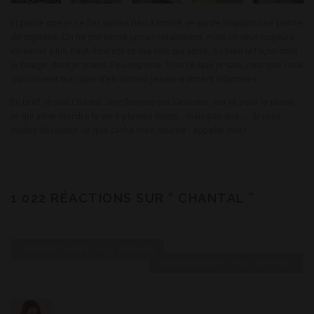
Et parce que je ne fais jamais rien à moitié, je garde toujours une pointe
de mystère. On ne me cerne jamais totalement, mais on veut toujours
en savoir plus. Peut-être est-ce ma voix qui attire, ou bien la façon dont
je bouge, dont je souris. Peu importe. Tout ce que je sais, c’est que ceux
qui croisent ma route n’en sortent jamais vraiment indemnes.
En bref, je suis Chantal : une femme qui s’assume, qui vit pour le plaisir,
et qui aime mordre la vie à pleines dents… mais pas que… . Si vous
voulez découvrir ce que cache mon sourire : appelle moi !
1 022 RÉACTIONS SUR “
CHANTAL
”
N
a
COMMENTAIRES PLUS ANCIENS
v
COMMENTAIRES PLUS RÉCENTS
i
g