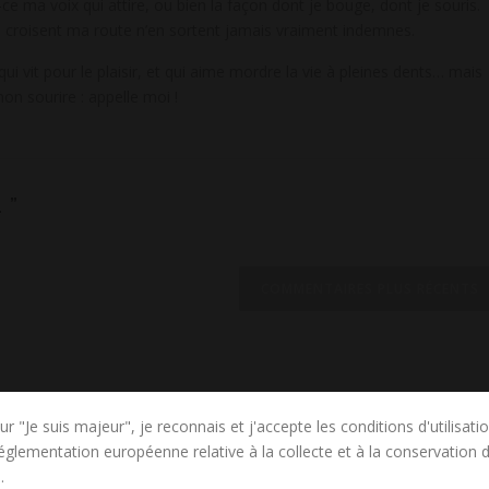
ce ma voix qui attire, ou bien la façon dont je bouge, dont je souris.
ui croisent ma route n’en sortent jamais vraiment indemnes.
ui vit pour le plaisir, et qui aime mordre la vie à pleines dents… mais
on sourire : appelle moi !
L
”
COMMENTAIRES PLUS RÉCENTS
ur "Je suis majeur", je reconnais et j'accepte les conditions d'utilisati
au courant de ton rendez-vous de demain (mercredi)
réglementation européenne relative à la collecte et à la conservation
.