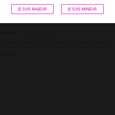
JE SUIS MAJEUR
JE SUIS MINEUR
R MANU
22 JUILLET 2026
RÉPONSE
ça a été maintenant plus qu’à attendre les résultats. Comment
 à très vite….