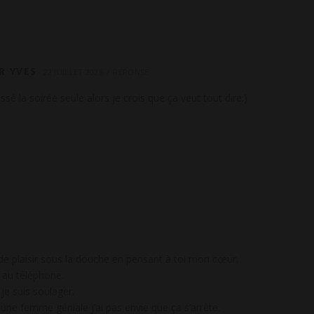
R YVES
22 JUILLET 2026
RÉPONSE
ssé la soirée seule alors je crois que ça veut tout dire:).
de plaisir sous la douche en pensant à toi mon cœur.
eu au téléphone.
 je suis soulager.
une femme géniale j’ai pas envie que ça s’arrête.