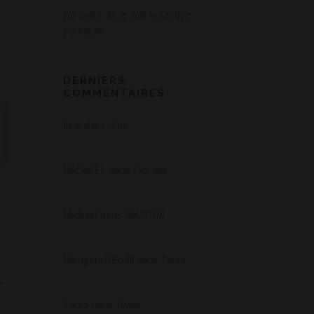
J’ai avalé. Et je vais vous dire
pourquoi.
DERNIERS
COMMENTAIRES
Iline
dans
Iline
MICKAËL
dans
Clarisse
Mickaël
dans
MARTINE
MangeurDEculll
dans
Tania
.
r
Tania
dans
Tania