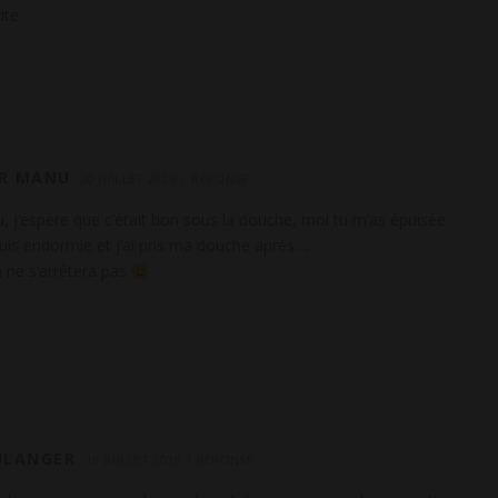
ite
R MANU
20 JUILLET 2026
RÉPONSE
j’espère que c’était bon sous la douche, moi tu m’as épuisée
uis endormie et j’ai pris ma douche après….
a ne s’arrêtera pas
ULANGER
18 JUILLET 2026
RÉPONSE