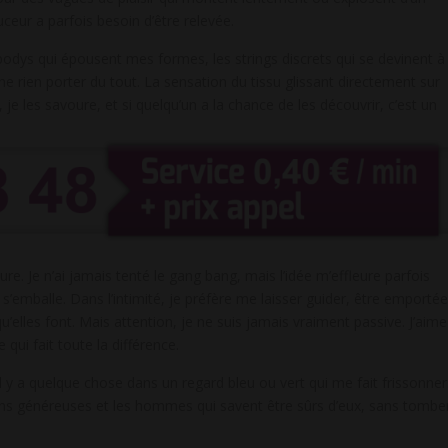
ceur a parfois besoin d’être relevée.
s bodys qui épousent mes formes, les strings discrets qui se devinent à
ne rien porter du tout. La sensation du tissu glissant directement sur
, je les savoure, et si quelqu’un a la chance de les découvrir, c’est un
e. Je n’ai jamais tenté le gang bang, mais l’idée m’effleure parfois
s’emballe. Dans l’intimité, je préfère me laisser guider, être emportée
elles font. Mais attention, je ne suis jamais vraiment passive. J’aime
e qui fait toute la différence.
l y a quelque chose dans un regard bleu ou vert qui me fait frissonner
tions généreuses et les hommes qui savent être sûrs d’eux, sans tombe