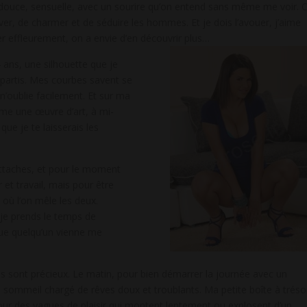
t douce, sensuelle, avec un sourire qu’on entend sans même me voir. 
er, de charmer et de séduire les hommes. Et je dois l’avouer, j’aime
r effleurement, on a envie d’en découvrir plus…
4 ans, une silhouette que je
épartis. Mes courbes savent se
’oublie facilement. Et sur ma
mme une œuvre d’art, à mi-
que je te laisserais les
attaches, et pour le moment
r et travail, mais pour être
 où l’on mêle les deux.
 je prends le temps de
que quelqu’un vienne me
 sont précieux. Le matin, pour bien démarrer la journée avec un
n sommeil chargé de rêves doux et troublants. Ma petite boîte à tréso
 pour des vagues de plaisir qui montent lentement ou explosent d’un