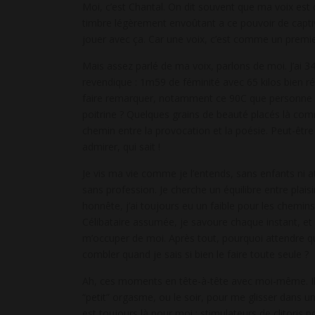
Moi, c’est Chantal. On dit souvent que ma voix es
timbre légèrement envoûtant a ce pouvoir de captiv
jouer avec ça. Car une voix, c’est comme un premie
Mais assez parlé de ma voix, parlons de moi. J’ai 3
revendique : 1m59 de féminité avec 65 kilos bien r
faire remarquer, notamment ce 90C que personne n
poitrine ? Quelques grains de beauté placés là co
chemin entre la provocation et la poésie. Peut-être 
admirer, qui sait !
Je vis ma vie comme je l’entends, sans enfants ni 
sans profession. Je cherche un équilibre entre plaisi
honnête, j’ai toujours eu un faible pour les chemins
Célibataire assumée, je savoure chaque instant, et
m’occuper de moi. Après tout, pourquoi attendre 
combler quand je sais si bien le faire toute seule ?
Ah, ces moments en tête-à-tête avec moi-même. Ils
“petit” orgasme, ou le soir, pour me glisser dans u
est toujours là pour moi : stimulateurs de clitoris