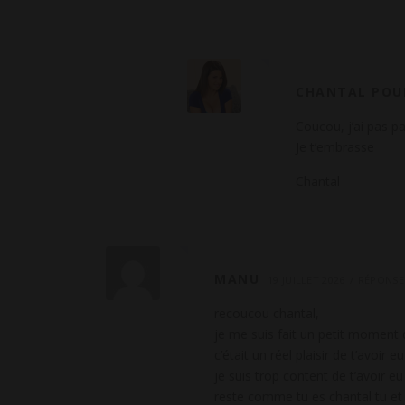
t
a
i
CHANTAL POU
r
Coucou, j’ai pas pa
Je t’embrasse
e
Chantal
MANU
19 JUILLET 2026
RÉPONSE
recoucou chantal,
je me suis fait un petit moment 
c’était un réel plaisir de t’avoir 
je suis trop content de t’avoir eu
reste comme tu es chantal tu et 