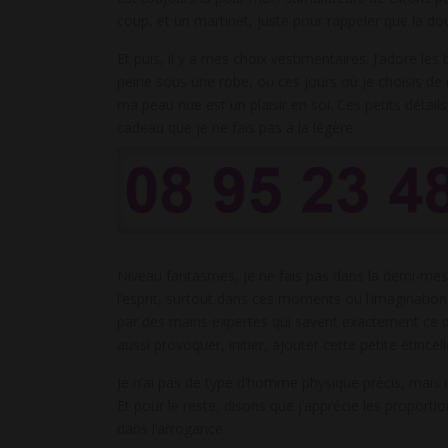
coup, et un martinet, juste pour rappeler que la dou
Et puis, il y a mes choix vestimentaires. J’adore le
peine sous une robe, ou ces jours où je choisis de 
ma peau nue est un plaisir en soi. Ces petits détails
cadeau que je ne fais pas à la légère.
Niveau fantasmes, je ne fais pas dans la demi-mesur
l’esprit, surtout dans ces moments où l’imagination 
par des mains expertes qui savent exactement ce qu’
aussi provoquer, initier, ajouter cette petite étincell
Je n’ai pas de type d’homme physique précis, mais i
Et pour le reste, disons que j’apprécie les propor
dans l’arrogance.