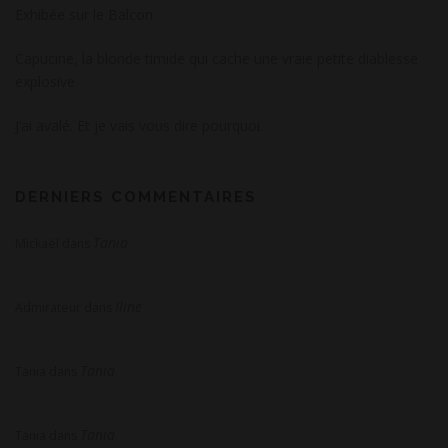
Exhibée sur le Balcon
Capucine, la blonde timide qui cache une vraie petite diablesse
explosive
J’ai avalé. Et je vais vous dire pourquoi.
DERNIERS COMMENTAIRES
Tania
Mickaël
dans
Iline
Admirateur
dans
Tania
Tania
dans
Tania
Tania
dans