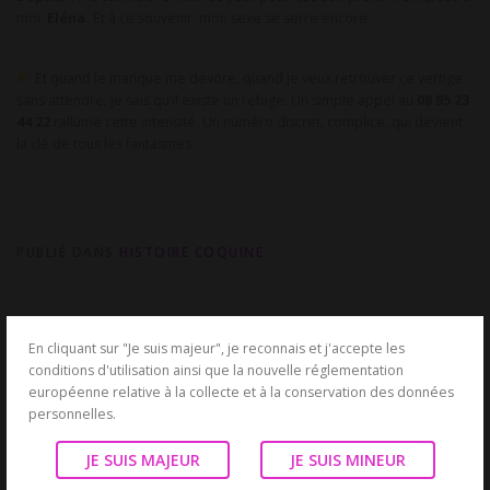
moi.
Eléna.
Et à ce souvenir, mon sexe se serre encore.
Et quand le manque me dévore, quand je veux retrouver ce vertige
sans attendre, je sais qu’il existe un refuge. Un simple appel au
08 95 23
44 22
rallume cette intensité. Un numéro discret, complice, qui devient
la clé de tous les fantasmes.
PUBLIÉ DANS
HISTOIRE COQUINE
1 RÉACTION SUR “
ELÉNA, LA RENCONTRE
En cliquant sur "Je suis majeur", je reconnais et j'accepte les
conditions d'utilisation ainsi que la nouvelle réglementation
QUI BOULEVERSE
”
européenne relative à la collecte et à la conservation des données
personnelles.
JE SUIS MAJEUR
JE SUIS MINEUR
GROW A GARDEN
2 OCTOBRE
2025
RÉPONSE