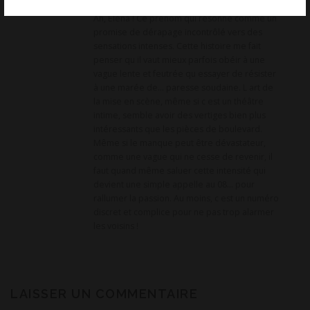
Ah, Eléna ! Ce prénom qui résonne comme un
promise de dérapage incontrôlé vers des
sensations intenses. Cette histoire me fait
penser qu il vaut mieux parfois obéir à une
vague lente et feutrée qu essayer de résister
à une marée de… paresse soudaine. L art de
la mise en scène, même si c est un théâtre
intime, semble avoir des vertiges bien plus
intéressants que les pièces de boulevard.
Même si le manque peut être dévastateur,
comme une vague qui ne cesse de revenir, il
faut quand même saluer cette intensité qui
devient une simple appelle au 08… pour
rallumer la passion. Au moins, c est un numéro
discret et complice pour ne pas trop alarmer
les voisins !
LAISSER UN COMMENTAIRE