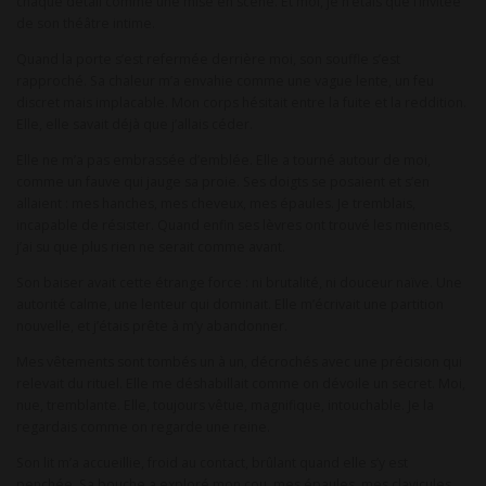
chaque détail comme une mise en scène. Et moi, je n’étais que l’invitée
de son théâtre intime.
Quand la porte s’est refermée derrière moi, son souffle s’est
rapproché. Sa chaleur m’a envahie comme une vague lente, un feu
discret mais implacable. Mon corps hésitait entre la fuite et la reddition.
Elle, elle savait déjà que j’allais céder.
Elle ne m’a pas embrassée d’emblée. Elle a tourné autour de moi,
comme un fauve qui jauge sa proie. Ses doigts se posaient et s’en
allaient : mes hanches, mes cheveux, mes épaules. Je tremblais,
incapable de résister. Quand enfin ses lèvres ont trouvé les miennes,
j’ai su que plus rien ne serait comme avant.
Son baiser avait cette étrange force : ni brutalité, ni douceur naïve. Une
autorité calme, une lenteur qui dominait. Elle m’écrivait une partition
nouvelle, et j’étais prête à m’y abandonner.
Mes vêtements sont tombés un à un, décrochés avec une précision qui
relevait du rituel. Elle me déshabillait comme on dévoile un secret. Moi,
nue, tremblante. Elle, toujours vêtue, magnifique, intouchable. Je la
regardais comme on regarde une reine.
Son lit m’a accueillie, froid au contact, brûlant quand elle s’y est
penchée. Sa bouche a exploré mon cou, mes épaules, mes clavicules,