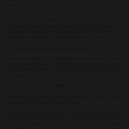
tranquille, une manière d’entrer dans un espace et de le posséder sans
effort. J’ai su dès ce moment qu’elle ne me laisserait pas indemne.
Je me souviens de cette soirée saturée de rires forcés et de
conversations creuses. Elle était là, en retrait, un verre de vin blanc à la
main, les jambes croisées avec une élégance étudiée. Sa chemise noire
entrouverte laissait deviner ce qu’elle n’offrait pas encore. Elle
mordillait sa lèvre sans sourire, comme si le monde entier n’était qu’un
décor, et que je n’étais déjà plus qu’à elle. J’ai vacillé.
Je croyais avoir connu le désir, avoir exploré des corps pressés, des
étreintes volées. Mais elle m’a ébranlée autrement, avec une lenteur
cruelle, irrésistible. Comme une marée qui monte sans bruit et finit par
vous engloutir.
Son prénom résonne encore :
Eléna
. Une promesse à lui seul. Un
murmure prononcé entre deux respirations. Quand sa main s’est posée
sur mon genou, j’ai compris que la fuite n’était plus une option. Elle n’a
rien demandé. Elle a décidé. Et moi, j’ai obéi.
Son appartement reflétait son essence : un cocon feutré, saturé de bois
clair, d’ombres et de parfums de jasmin. Une musique basse vibrait à
peine, mais suffisait à me couper du reste du monde. Elle avait préparé