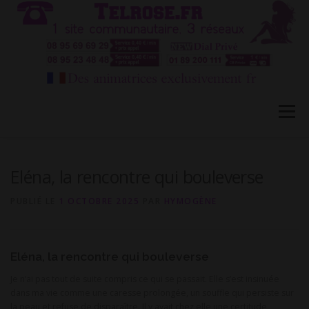
Aller
au
contenu
Menu
HÔTESSES TEL ROSE 1
TÉLÉPHONE ROSE 2
Eléna, la rencontre qui bouleverse
PUBLIÉ LE
1 OCTOBRE 2025
PAR
HYMOGÈNE
CONVERSATION PRIVÉE CB
BLOG
FAQ
Eléna, la rencontre qui bouleverse
CONTACT
Je n’ai pas tout de suite compris ce qui se passait. Elle s’est insinuée
dans ma vie comme une caresse prolongée, un souffle qui persiste sur
la peau et refuse de disparaître. Il y avait chez elle une certitude