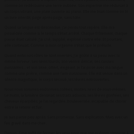
comme on redécouvre une terre oubliée. Son expertise me réduisait à
un corps vibrant, une plaie ouverte au plaisir. Elle me lisait comme on lit
un livre interdit, page après page, sans hâte.
Quand sa langue est descendue, j’ai perdu tout repère. Elle m’a
possédée comme si le temps s’était arrêté. Chaque frôlement, chaque
pause était calculé. J’ai crié, supplié, explosé contre elle. Et pourtant,
elle continuait. Comme si mon orgasme n’était que le prélude.
Quand enfin nos rôles se sont inversés, j’ai goûté à sa peau avec la
même ferveur. Ses seins lourds, son ventre délicat, ses cuisses
puissantes… et son sexe, offert, exigeant. Je l’ai prise avec ma langue
comme une prière, comme une faim inassouvie. Elle est venue dans un
silence magnifique, le corps secoué, les lèvres entrouvertes.
Nous nous sommes endormies collées, moites, ivres de nous-mêmes.
Le matin, la lumière dessinait ses traits adoucis, ses lèvres gonflées, ses
cheveux éparpillés. Je l’ai regardée, bouleversée, incapable de choisir
entre la retenir et fuir.
Je suis partie peu après. Sans promesse. Sans explication. Mais avec un
feu gravé dans ma chair.
Depuis, il me suffit de fermer les yeux pour que son prénom s’impose à