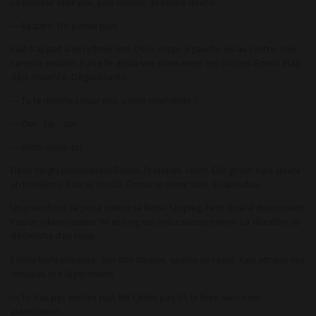
La douleur était vive, puis chaude, presque douce.
— Respire. Ne pense plus.
Kaia frappait à un rythme lent. Deux coups à gauche, un au centre, une
caresse ensuite. Puis elle glissa une main entre ses cuisses. Emma était
déjà mouillée. Dégoulinante.
— Tu te mouilles pour moi, petite journaliste ?
— Oui… j’ai… oui.
— Alors ouvre-toi.
Deux doigts pénétrèrent Emma. Profonds. Lents. Elle gémit. Kaia ajouta
un troisième. Puis se recula. Emma se sentit vide. Suspendue.
Un jouet froid se posa contre sa fente. Un plug. Petit. Inséré doucement.
Puis un vibromasseur fin et long qui entra sans prévenir. La vibration se
déclencha d’un coup.
Emma hurla presque. Son dos s’arque, sa voix se casse. Kaia attrape ses
cheveux, tire légèrement.
— Tu n’as pas encore joui. Ne t’avise pas de le faire sans mon
autorisation.