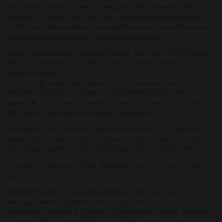
les portraits de personnalités « atypiques », elle s’était retrouvée à
décrocher un rendez-vous avec Kaia, une artiste plasticienne aussi
célèbre pour ses installations sensorielles que pour ses performances
sexuelles exposées dans des galeries underground.
Kaia ne donnait presque jamais d’interview. Elle vivait en retrait, dans un
loft-atelier immense en périphérie. Emma, curieuse, intimidée, n’en
menait pas large.
À 27 ans, elle n’avait jamais exploré le BDSM autrement qu’en
littérature, et encore, en se sentant coupable d’y prendre tant de
plaisir. Elle avait accepté ce reportage pour s’extraire de ses carcans,
sans savoir à quel point elle allait être dépouillée.
Kaia ouvrit la porte pieds nus, vêtue d’un pantalon de cuir noir taille
basse, sans rien d’autre qu’un bandeau couvrant ses seins. Son regard
était brûlant. Animal. Elle ne dit pas bonjour. Elle se contenta d’un :
— Laisse tes chaussures. Et ton téléphone. Tu es en sécurité ici. Mais
pas à l’abri.
Emma hocha la tête, son carnet tremblant dans la main. Le loft était un
mélange d’atelier, de studio photo, de salle de jeu. Cordes
suspendues. Crochets au plafond. Une croix de Saint-André. Une table
capitonnée. Et des œuvres. De grandes toiles tachées de sueur, de cire,