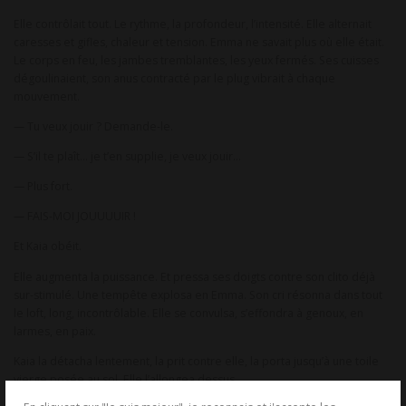
Elle contrôlait tout. Le rythme, la profondeur, l’intensité. Elle alternait
caresses et gifles, chaleur et tension. Emma ne savait plus où elle était.
Le corps en feu, les jambes tremblantes, les yeux fermés. Ses cuisses
dégoulinaient, son anus contracté par le plug vibrait à chaque
mouvement.
— Tu veux jouir ? Demande-le.
— S’il te plaît… je t’en supplie, je veux jouir…
— Plus fort.
— FAIS-MOI JOUUUUIR !
Et Kaia obéit.
Elle augmenta la puissance. Et pressa ses doigts contre son clito déjà
sur-stimulé. Une tempête explosa en Emma. Son cri résonna dans tout
le loft, long, incontrôlable. Elle se convulsa, s’effondra à genoux, en
larmes, en paix.
Kaia la détacha lentement, la prit contre elle, la porta jusqu’à une toile
vierge posée au sol. Elle l’allongea dessus.