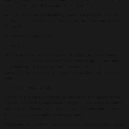
de sang parfois. L’art de Kaia naissait de la chair.
— Tu veux me poser des questions, Emma ? Je te propose une autre
méthode. Tu m’observes. Tu ressens. Tu participes. Et ensuite, tu écris.
D’accord ?
— Participer ? Comment ça… ?
— Mets-toi nue.
Le ton était calme. Pas un ordre, pas une suggestion. Une évidence.
Emma hésita. Puis défila ses vêtements. Chemisier, jupe, petite culotte
noire. Kaia s’approcha, tourna lentement autour d’elle. La toucha à
peine. Une main chaude sur sa nuque, l’autre sur la cambrure de ses
reins.
— Tu es trop tendue. Je vais t’ouvrir.
Avant qu’elle ne puisse protester, Kaia lui attacha les poignets dans le
dos, avec des cordes souples mais serrées. Puis elle la fit s’agenouiller
sur un coussin. Un bandeau glissa sur ses yeux. Le noir avala la pièce.
Emma sentit chaque souffle devenir plus lourd.
Un premier claquement. Un paddle en cuir sur ses fesses. Elle sursauta.