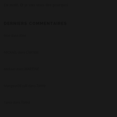
J’ai avalé. Et je vais vous dire pourquoi.
DERNIERS COMMENTAIRES
Iline
Iline
dans
Clarisse
MICKAËL
dans
MARTINE
Mickaël
dans
Tania
MangeurDEculll
dans
Tania
Tania
dans