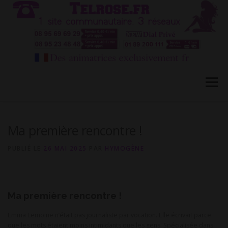
Aller
au
contenu
Menu
HÔTESSES TEL ROSE 1
TÉLÉPHONE ROSE 2
Ma première rencontre !
PUBLIÉ LE
26 MAI 2025
PAR
HYMOGÈNE
CONVERSATION PRIVÉE CB
BLOG
FAQ
Ma première rencontre !
CONTACT
Emma Lemoine n’était pas journaliste par vocation. Elle écrivait parce
que les mots étaient moins intimidants que les gens. Spécialisée dans