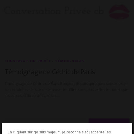
CONVERSATION PRIVÉE
/
TÉMOIGNAGES
Témoignage de Cédric de Paris
Témoignage de Cédric de Paris Bonjour, depuis quelques semaines, je
suis tombé sur le site de tel rose, les filles sont plus belles les unes que
les autres, difficile de faire un …
Rechercher :
En cliquant sur "Je suis majeur", je reconnais et j'accepte les