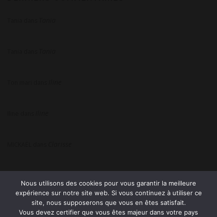
Tania
Tania
dans
Tania
Tania
dans
Iline
Ton mari
dans
Iline
Iline
dans
Clarisse
MICKAËL
dans
Nous utilisons des cookies pour vous garantir la meilleure
expérience sur notre site web. Si vous continuez à utiliser ce
site, nous supposerons que vous en êtes satisfait.
Vous devez certifier que vous êtes majeur dans votre pays