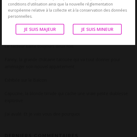
conditions d'utilisation ainsi que la nouvelle réglementation
européenne relative à la collecte et à la conservation des données
BLOG
personnelles.
Océane, la brune mariée qui adore le candaulisme et raconte
JE SUIS MAJEUR
JE SUIS MINEUR
tout sans filtre
Le facteur baise toujours deux fois
Fanny, la grande châtaine tatouée qui va tout donner pour
aménager son nouvel appartement
Exhibée sur le Balcon
Capucine, la blonde timide qui cache une vraie petite diablesse
explosive
J’ai avalé. Et je vais vous dire pourquoi.
DERNIERS COMMENTAIRES