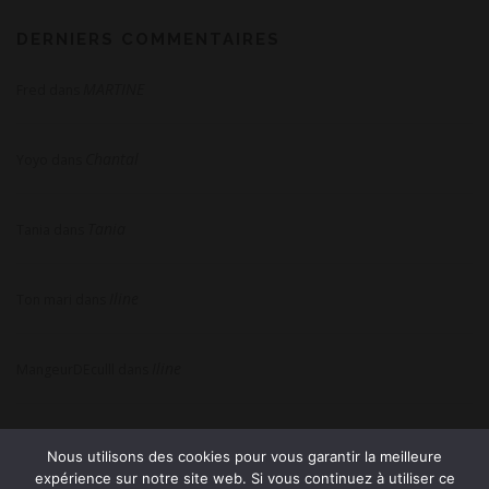
DERNIERS COMMENTAIRES
MARTINE
Fred
dans
Chantal
Yoyo
dans
Tania
Tania
dans
Iline
Ton mari
dans
Iline
MangeurDEculll
dans
Nous utilisons des cookies pour vous garantir la meilleure
expérience sur notre site web. Si vous continuez à utiliser ce