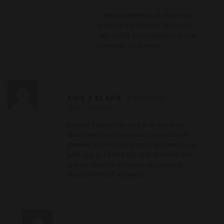
… Hâte également, de lécher tes
tétons et me délecter de ton jus,
sans oublié ton magnifique anus a
s’occuper, biz partout
ERIC / CLARA
30 SEPTEMBRE
2025
RÉPONSE
bonjour c’est eric et clara je te vois moin
quand sera tu sur le reseau . je mouille en
pensant à toi mon petit trou ( qui n’est plus si
petit que ça ) à hate que tu le prennes .rien
que de t’ecrir j’ai les tetons qui pointent
bisous PARTOUT à bientot