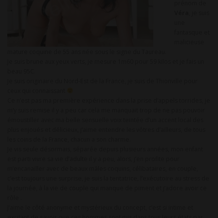
prénom de
Véra
, je suis
une
fantasque et
malicieuse
mature coquine de 55 ans née sous le signe du Taureau.
Je suis brune aux yeux verts, je mesure 1m60 pour 59 kilos et je fais un
beau 95C.
Je suis originaire du Nord-Est de la France, je suis de Thionville pour
ceux qui connaissant
Ce n’est pas ma première expérience dans la prise d’appels torrides, je
m’y suis remise il y a peu car cela me manquait trop de ne pas pouvoir
émoustiller avec ma belle sensuelle voix teintée d’un accent local des
plus enjoués et délicieux, j’aime entendre les vôtres d’ailleurs, de tous
les coins de la France, chacun a son charme.
Je vis seule désormais, séparée depuis plusieurs années, mon enfant
est parti vivre sa vie d’adulte il y a peu, alors, j’en profite pour
m’encanailler avec de beaux mâles coquins, célibataires, en couple,
c’est toujours une surprise, je suis la tentatrice, l’exécutoire au stress de
la journée, à la vie de couple qui manque de piment et j’adore avoir ce
rôle .
J’aime le côté anonyme et mystérieux du concept, c’est si intime et
excitant de savoir que ces hommes sont mis dans tous leurs états par