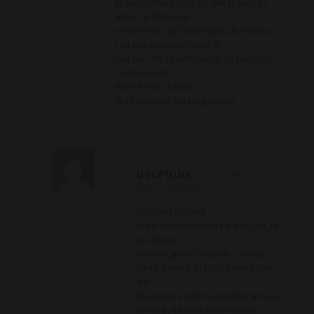
Je suis content pour toi que tu aies pu
aider ce Monsieur
je confirme qu’il a joui dans du velours,
j’en sais quelque chose :))
Oui oui , mes oeufs sont bien pleins de
ce bon nectar
Rentre vite j’ai hâte
Je t’embrasse ma Magicienne
DELPHINE
13 OCTOBRE
2025
RÉPONSE
Coucou Edouard,
Je ne te vois plus en ligne le soir, tu
as disparu ?
Rien de grave j’espère .. niveau
santé surtout, et tout le reste bien
sûr.
Je serai là en fin de journée si tu as
ce msg , hâte de te retrouver !