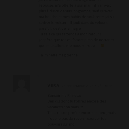
l’épouse, m’a offerte à son mari : il n’arrivait
plus à durcir depuis longtemps, sauf qu’avec
ma bouche et mes habits de soubrette j’ai su
raviver le volcan … il jouit dans du velours
paraît il, c’est de la magie !
Tu sais ce qui t’attends à mon retour !!
J’espère que tes œufs sont plein de nectar et
que nous allons vite nous retrouver !
Ta Phinette magicienne
VERA
28 SEPTEMBRE 2025
RÉPONSE
Bonsoir ma Phinette
Ben dis donc tu t’offres encore des
vacances non mais !!!!
Tu as raison profite encore un peu , mais
n’oublie pas de revenir exercer tes
pouvoirs sur moi