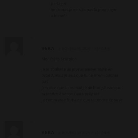
m
partager
m
ne tkt pas je ne suis pas là pour juger
à bientôt
e
n
t
a
VERA
18 NOVEMBRE 2025
RÉPONSE
i
r
Mon fréro Scorpion
e
Je te souhaite un joyeux anniversaire en
retard, mais je sais que tu ne m’en voudraa
pas
J’espère que tu as mangé un bon gâteau que
ta tendre épouse t’aura préparé
Je t’embrasse fort ainsi que ta tendre épouse
VERA
18 NOVEMBRE 2025
RÉPONSE