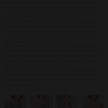
beaucoup d’entre vous connaissent de longues périodes d’abstinence
forcée seuls ou en couple, cela peut rendre triste, faire perdre
confiance en ses capacités sexuelles et aigri à la longue et cela se
comprend aisément, je suis là pour vous rebooster.
Je suis plutôt une adepte des pratiques soft, des longs préliminaires
gourmands et sensuels, massages relaxants, positions agréables et
lieux insolites pour se donner des sensations fortes. J’aime tantôt jouer
les dominatrices, tantôt les soumises, du moment que l’échange est
respectueux, je me lâche et je m’adapte avec brio.
C’est mieux quand vous prenez le temps de vous présenter et de dire
précisément ce que vous aimez en matière de coquineries, cela fait
partie du jeu de séduction virtuel, cela éveille nos sens mutuellement, il
faut réussir à s’apprivoiser, j’adore faire la même chose en retour en
vous disant ce qui m’excite au plus haut point.
La formule idéale pour des conversations très chaudes réussies. Cela
donne envie d’approfondir et de varier les scénarios par la suite.
J’aime la lingerie très coquine, mettre mon corps en valeur et je m’épile
intégralement l’intimité.
Je me parfume avec Olympea ou la Parisienne.