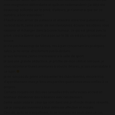
mon imagination débordante et qu’ils en redemandent ! J’ai déjà été
beaucoup sollicitée sur le privé, d’ailleurs, je n’animerai que sur ce
numéro, à bon entendeur !
Il faudra vous armer de patience et attendre votre tour patiemment …
Au bout du fil, j’aime parler de mes fantasmes, écouter les vôtres, vous
rassurer et échanger dans la bonne humeur, ce qui est génial avec le
privé, c’est la liberté que l’on a pas sur le 08, on est plus spontanés je
trouve.
Je n’ai pas beaucoup de tabous, mis à part concernant les pratiques
sales, je ne verse absolument pas là-dedans.
Je suis féminine, j’aime m’entretenir à la salle de sport.
Je suis une grande séductrice, je profite de mon célibat retrouvé, je
vous raconterai toutes aventures si vous le désirez, je suis intarissable à
ce sujet
Je ne suis pas du genre à fréquenter les clubs libertins, encore trop
d’appréhension mais je bois vos paroles quand vous vous confiez à ce
propos.
Certains coquins ont des vies sexuelles très sulfureuses et c’est un
bonheur d’élaborer des scénarios avec ces derniers.
J’aime aussi rassurer ceux qui sont dans une profonde misère sexuelle,
car je compatis vivement à leur détresse affective et morale.
Ceci dit, qu’ils se tranquillisent, ils ne sont pas les seuls dans ce cas,