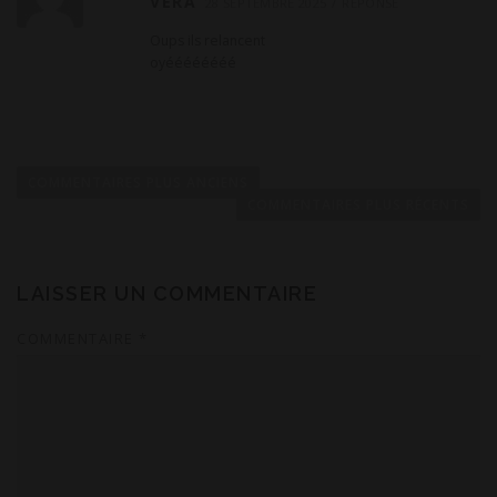
VERA
28 SEPTEMBRE 2025
RÉPONSE
Oups ils relancent
oyéééééééé
N
a
COMMENTAIRES PLUS ANCIENS
v
COMMENTAIRES PLUS RÉCENTS
i
g
a
LAISSER UN COMMENTAIRE
t
COMMENTAIRE
*
i
o
n
d
e