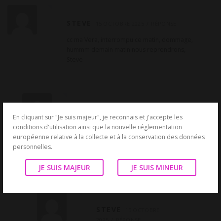
STEVE
15 OCTOBRE 2025
RÉPONSE
cc ma Vera, interrompu ce matin, dommage,
hummm demain matin nous reprendrons,
Steve
VERA
15 OCTOBRE 2025
RÉPONSE
En cliquant sur "Je suis majeur", je reconnais et j'accepte les
conditions d'utilisation ainsi que la nouvelle réglementation
Coucou Steve
européenne relative à la collecte et à la conservation des données
avecc plaisir
personnelles.
à demain alors
J’ai hâte
JE SUIS MAJEUR
JE SUIS MINEUR
STEVE
15 OCTOBRE
2025
RÉPONSE