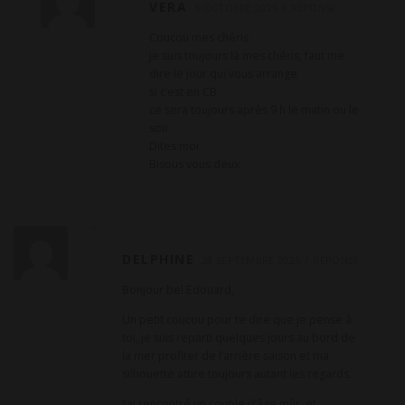
VERA
3 OCTOBRE 2025
RÉPONSE
Coucou mes chéris
je suis toujours là mes chéris, faut me
dire le jour qui vous arrange
si c’est en CB
ce sera toujours après 9 h le matin ou le
soir
Dites moi
Bisous vous deux
DELPHINE
28 SEPTEMBRE 2025
RÉPONSE
Bonjour bel Edouard,
Un petit coucou pour te dire que je pense à
toi, je suis reparti quelques jours au bord de
la mer profiter de l’arrière saison et ma
silhouette attire toujours autant les regards.
J’ai rencontré un couple d’âge mûr, et