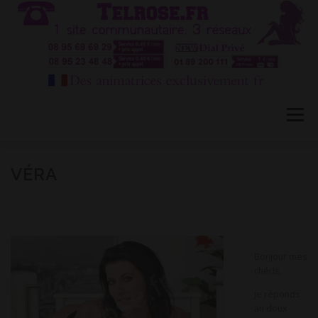
Aller
au
contenu
Menu
HÔTESSES TEL ROSE 1
TÉLÉPHONE ROSE 2
VÉRA
CONVERSATION PRIVÉE CB
BLOG
FAQ
Bonjour mes
chéris,
CONTACT
Je réponds
au doux