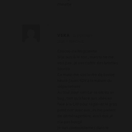
Phinette
VERA
13 OCTOBRE
2025
RÉPONSE
Coucou ma Magicienne
Si je suis là le soir , mais tu ne me
vois pas , je vais t’offrir des lunettes
Sourire
Ce matin me suis levée de bonne
heure j’avais RDV à la maison du
département
Au final pour rien car ils ont eu un
bug , tant qu’à faire suis allée en
face à la CAF pour règlé=er le gros
point noir avec eux , ils me parlent
de déménagement, alors que je
n’ai pas bougé
Je suis continuelleme,t dans le