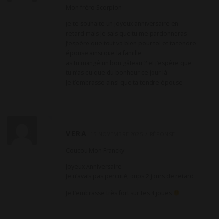
Mon fréro Scorpion
Je te souhaite un joyeux anniversaire en
retard mais je sais que tu me pardonneras
J’espère que tout va bien pour toi et ta tendre
épouse ainsi que la famille
as tu mangé un bon gâteau ? et j’espère que
tu n’as eu que du bonheur ce jour là
Je t’embrasse ainsi que ta tendre épouse
VERA
15 NOVEMBRE 2025
RÉPONSE
Coucou Mon Francky
Joyeux Anniversaire
Je n’avais pas percuté, oups 2 jours de retard
Je t’embrasse très fort sur tes 4 joues