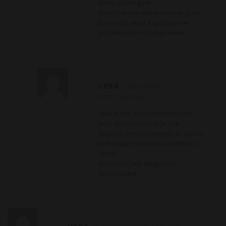
stress ça me gave
Ils ne font que des erreurs et je ne
suis pas la seule à qui ça arrive
je t’embrasse ma Magicienne
VERA
13 OCTOBRE
2025
RÉPONSE
Voilà je me suis connectée juste
pour que tu vois que je suis
toujours dans les parages au cas ou
le message ne serait pas diffusé à
temps
Bisous ma jolie Magicienne
Ton Edouard