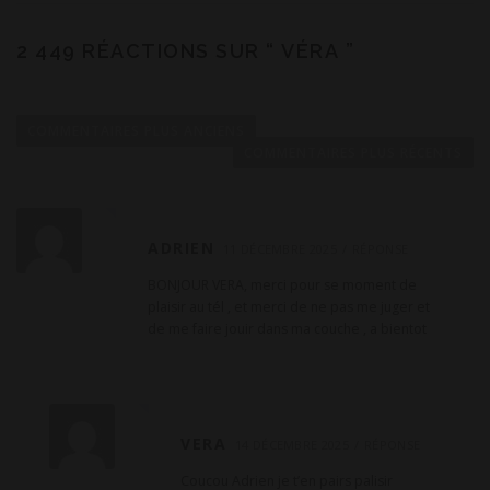
2 449 RÉACTIONS SUR “
VÉRA
”
N
a
COMMENTAIRES PLUS ANCIENS
v
COMMENTAIRES PLUS RÉCENTS
i
g
a
ADRIEN
11 DÉCEMBRE 2025
RÉPONSE
t
BONJOUR VERA, merci pour se moment de
i
plaisir au tél , et merci de ne pas me juger et
o
de me faire jouir dans ma couche , a bientot
n
d
e
c
VERA
14 DÉCEMBRE 2025
RÉPONSE
o
Coucou Adrien je t’en pairs palisir