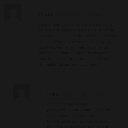
CLARA
26 OCTOBRE 2025
RÉPONSE
bonjour delicieuse vera c’est clara ( sans eric
car je suis dorenavant clara à 100% j’ai choisie
ma personnalité je suis definitivement travesti
bi )aujourd’hui je t’ai encore ratée . j’espere
que tu va bien . je vais mieux surveillée tes
passages . j’ai hate de passer ma langue sur
ton corp en m’attardant sur ton anus s’il est
disponible . bisous partout à bientot
VERA
27 OCTOBRE 2025
RÉPONSE
Coucou ma tendre Clara
Je suis très contente pour toi , enfin libre
de faire comme tu l’entends
J’ai hâte que tu me racontes, et que tu
me passes ta langue sur mon anus