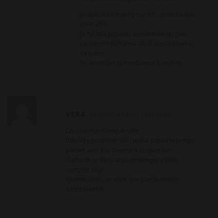
Je seai là ce matin pour 9 h , sinon ce soir
pour 20 h
Je ne sais pas si tu es matinale ou pas
J’ai encore RDV pour de la paperasserie,
ce matin
En attendant je t’embrasse bien fort
VERA
24 OCTOBRE 2025
RÉPONSE
Coucou mon Compatriote
Désolée pour hier soir, je n’ai pas vu le temps
passer avec toi, comme à chqaue fois
d’ailleurs je n’ai pas pu prolonger c’était
complet déjà
Ah mon chéri, ce n’est que partie remise
à très bientôt