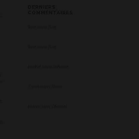
DERNIERS
COMMENTAIRES
c,
Iline
dans
Iline
Iline
dans
Iline
Michel
dans
Mélanie
n
ur
Tania
dans
Tania
e,
Manu
dans
Chantal
us