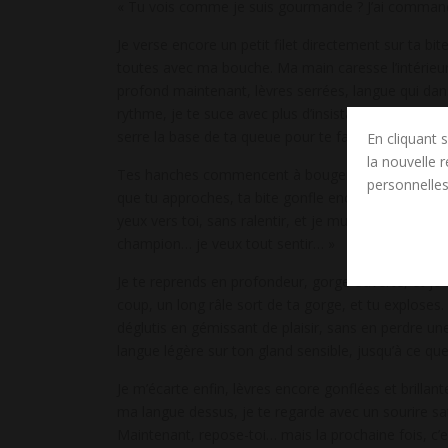
« Tu vois comme je suis gourmande ? J’ai commandé
Je verse encore un petit filet directement sur ta bit
toutes avec ma bouche. Ma main caresse l’intérieur 
profond maintenant, lèvres serrées, langue qui dans
rythme, je te suce avec plus d’insistance, une main
serre la base de ta queue pour te faire monter enco
En cliquant s
la nouvelle 
Tes hanches commencent à bouger légèrement, tu gr
personnelles
que tu approches, ta bite gonfle encore dans ma b
yeux vers toi, sans ralentir, et je murmure contre 
champion… je veux tout sentir… »
Je te reprends en profondeur, gorge ouverte, et je
coup, un long râle sort de ta gorge, et tu exploses. T
déglutis en gémissant de plaisir, sans en perdre u
langue légère sur ton gland sensible, jusqu’à ce qu
Je m’écarte enfin, lèvres encore gonflées et brillant
ma langue dessus, je te regarde avec un sourire sat
Maintenant, repose-toi… mais la prochaine fois, c’est