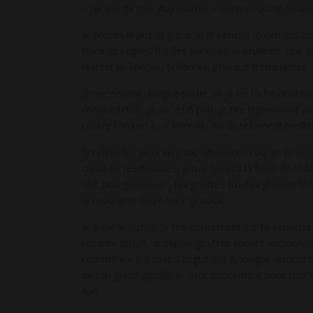
« Ne bouge pas. Aujourd’hui, c’est moi qui te nourr
Je prends le pichet glacé. Je le penche lentement au
trace des lignes froides sur ta peau brûlante. Une g
restent là, rondes, brillantes, presque tremblantes.
Je me penche, langue sortie, et je les lèche douce
chaque téton, je suce un peu, je tire légèrement ave
contre ton torse : « Mmmh… tu as tellement meil
Je relève les yeux vers toi, un sourire coquin. Je ver
creux de tes muscles, arrive jusqu’à la base de ta b
filet plus généreux… les gouttes froides glissent le
la moquette entre mes genoux.
Je pose le pichet. Je tire doucement sur ta servie
luisante de lait, quelques gouttes encore accrochée
commence à lécher. Langue plate, longue remontée 
de ton gland gonflé, je suce doucement pour tout bo
fort.