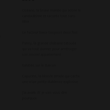
Océane, la brune mariée qui adore le
candaulisme et raconte tout sans
filtre
Le facteur baise toujours deux fois
s
Fanny, la grande châtaine tatouée
qui va tout donner pour aménager
son nouvel appartement
Exhibée sur le Balcon
Capucine, la blonde timide qui cache
une vraie petite diablesse explosive
J’ai avalé. Et je vais vous dire
pourquoi.