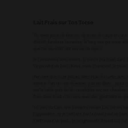
Lait Frais sur Ton Torse
Tu viens juste de finir ton Spartan, le corps encore
d’hôtel, lumières tamisées, lit king size qui nous a
que tes muscles ont besoin de repos.
Je t’embrasse doucement, je passe ma main dans tes
Va prendre un bain chaud, mon champion. Je m’occ
Pendant que tu te glisses dans l’eau fumante ave
service. Pas un vrai déjeuner, pas un dîner… juste c
sur la table près du lit : omelettes encore chaudes, 
frais, bien froid, crémeux, avec des gouttelettes qui
Tu sors du bain, une serviette nouée bas sur les ha
t’approches, et je t’attrape par la main pour te fair
s’entrouvre un peu… je m’agenouille devant toi, s