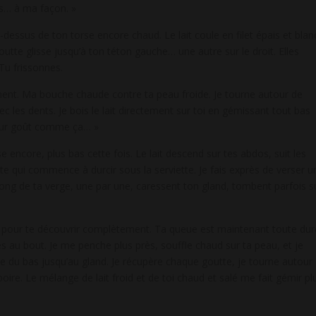
is… à ma façon. »
-dessus de ton torse encore chaud. Le lait coule en filet épais et blan
outte glisse jusqu’à ton téton gauche… une autre sur le droit. Elles
 Tu frissonnes.
ment. Ma bouche chaude contre ta peau froide. Je tourne autour de
c les dents. Je bois le lait directement sur toi en gémissant tout bas
leur goût comme ça… »
se encore, plus bas cette fois. Le lait descend sur tes abdos, suit les
ite qui commence à durcir sous la serviette. Je fais exprès de verser u
 long de ta verge, une par une, caressent ton gland, tombent parfois s
tte pour te découvrir complètement. Ta queue est maintenant toute dur
s au bout. Je me penche plus près, souffle chaud sur ta peau, et je
du bas jusqu’au gland. Je récupère chaque goutte, je tourne autour
ire. Le mélange de lait froid et de toi chaud et salé me fait gémir pl