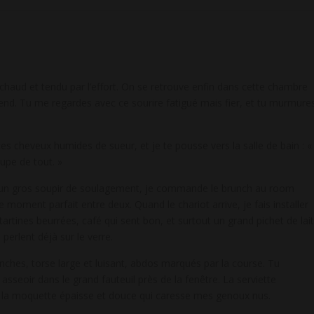
 chaud et tendu par l’effort. On se retrouve enfin dans cette chambre
ttend. Tu me regardes avec ce sourire fatigué mais fier, et tu murmure
 cheveux humides de sueur, et je te pousse vers la salle de bain : «
upe de tout. »
c un gros soupir de soulagement, je commande le brunch au room
e moment parfait entre deux. Quand le chariot arrive, je fais installer
tartines beurrées, café qui sent bon, et surtout un grand pichet de lait
 perlent déjà sur le verre.
nches, torse large et luisant, abdos marqués par la course. Tu
e asseoir dans le grand fauteuil près de la fenêtre. La serviette
ur la moquette épaisse et douce qui caresse mes genoux nus.