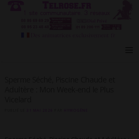
Aller
au
contenu
Menu
HÔTESSES TEL ROSE 1
TÉLÉPHONE ROSE 2
Sperme Séché, Piscine Chaude et
Adultère : Mon Week-end le Plus
Vicelard
CONVERSATION PRIVÉE CB
BLOG
FAQ
PUBLIÉ LE
31 MAI 2026
PAR
HYMOGÈNE
CONTACT