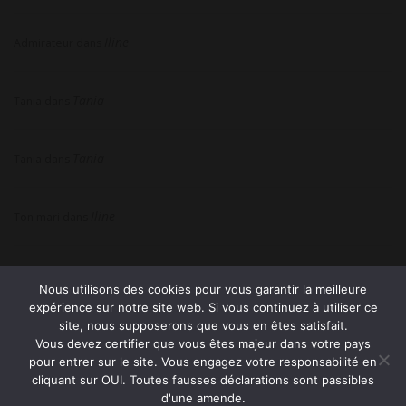
Iline
Admirateur
dans
Tania
Tania
dans
Tania
Tania
dans
Iline
Ton mari
dans
Nous utilisons des cookies pour vous garantir la meilleure
expérience sur notre site web. Si vous continuez à utiliser ce
site, nous supposerons que vous en êtes satisfait.
Vous devez certifier que vous êtes majeur dans votre pays
pour entrer sur le site. Vous engagez votre responsabilité en
© 2026 Tel rose sans attente avec ou sans carte bleue —
cliquant sur OUI. Toutes fausses déclarations sont passibles
d'une amende.
Mentions légales
—
Cookies & Confidentialité
—