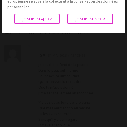
européenne relative à la collecte et à la conservation des données
personnelles.
1 RÉACTION SUR “
SPERME SÉCHÉ,
JE SUIS MAJEUR
JE SUIS MINEUR
PISCINE CHAUDE ET ADULTÈRE : MON
WEEK-END LE PLUS VICELARD
”
ISA
31 MAI 2026
RÉPONSE
J’ai touché le fond de la piscine
Dans le petit pull marine
Tout déchiré aux coudes
Qu’ j’ai pas voulu recoudre
Que tu m’avais donné
J’ me sens tellement abandonnée
Y’ a pas qu’au fond de la piscine
Que mes yeux sont bleu marine
Tu les avais repérés
Sans qu’il y ait un regard
Et t’ avais rappliqué