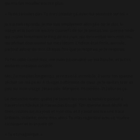
qui m’a fait mouiller encore plus :
« Tu ne t’essuies pas. Tu dors comme ça. Avec ma semence sur toi. »
Je n’ai rien répondu. Je me suis simplement allongée sur le dos, le
visage et la poitrine encore couverts de toi. Je sentais ton sperme tiède
qui coulait lentement le long de ma joue, qui descendait vers mon cou,
qui séchait doucement sur mes tétons. L’odeur était forte, animale,
partout autour de moi. Chaque fois que je respirais, je te respirais.
Tu t’es collé contre moi, une main possessive sur ma hanche, et tu t’es
endormi presque aussitôt.
Moi, j’ai mis plus longtemps. Je restais là, immobile, à sentir ton sperme
sécher sur ma peau. À chaque battement de cœur, je le sentais tirer un
peu sur mon visage. J’étais sale. Marquée. Possédée. Et j’adorais ça.
Le dimanche matin, quand j’ai ouvert les yeux, la lumière passait à
travers les rideaux. Je n’avais pas bougé. Ton sperme avait séché en
fines croûtes sur ma joue et mon cou, et il y avait encore une trace
brillante, collante, entre mes seins. Tu m’as regardée avec ce sourire
carnassier et tu as juste dit :
« Tu es magnifique. »