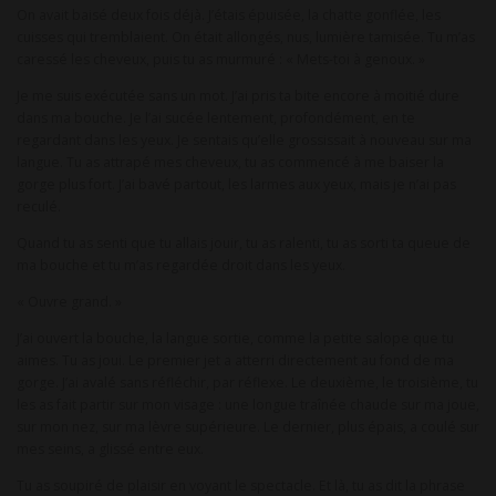
On avait baisé deux fois déjà. J’étais épuisée, la chatte gonflée, les
cuisses qui tremblaient. On était allongés, nus, lumière tamisée. Tu m’as
caressé les cheveux, puis tu as murmuré : « Mets-toi à genoux. »
Je me suis exécutée sans un mot. J’ai pris ta bite encore à moitié dure
dans ma bouche. Je l’ai sucée lentement, profondément, en te
regardant dans les yeux. Je sentais qu’elle grossissait à nouveau sur ma
langue. Tu as attrapé mes cheveux, tu as commencé à me baiser la
gorge plus fort. J’ai bavé partout, les larmes aux yeux, mais je n’ai pas
reculé.
Quand tu as senti que tu allais jouir, tu as ralenti, tu as sorti ta queue de
ma bouche et tu m’as regardée droit dans les yeux.
« Ouvre grand. »
J’ai ouvert la bouche, la langue sortie, comme la petite salope que tu
aimes. Tu as joui. Le premier jet a atterri directement au fond de ma
gorge. J’ai avalé sans réfléchir, par réflexe. Le deuxième, le troisième, tu
les as fait partir sur mon visage : une longue traînée chaude sur ma joue,
sur mon nez, sur ma lèvre supérieure. Le dernier, plus épais, a coulé sur
mes seins, a glissé entre eux.
Tu as soupiré de plaisir en voyant le spectacle. Et là, tu as dit la phrase