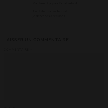
Maintenant je paie l’effet retard
Avant de toucher le fond
Je descends à reculons
LAISSER UN COMMENTAIRE
COMMENTAIRE
*
NOM
*