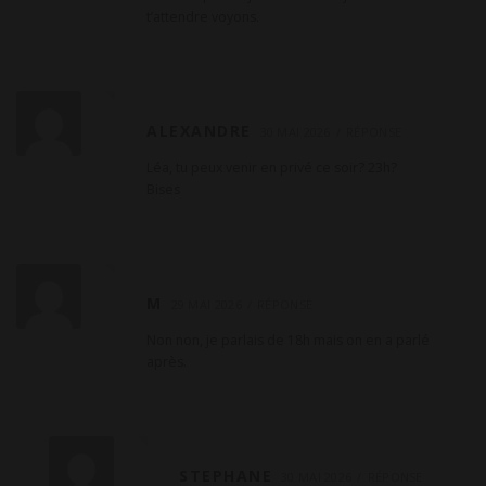
t’attendre voyons.
ALEXANDRE
30 MAI 2026
RÉPONSE
Léa, tu peux venir en privé ce soir? 23h?
Bises
M
29 MAI 2026
RÉPONSE
Non non, je parlais de 18h mais on en a parlé
après.
STEPHANE
30 MAI 2026
RÉPONSE