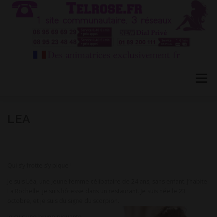
Aller
au
contenu
Menu
HÔTESSES TEL ROSE 1
TÉLÉPHONE ROSE 2
LEA
CONVERSATION PRIVÉE CB
BLOG
FAQ
Qui s’y frotte s’y pique !
Je suis Léa, une jeune femme célibataire de 24 ans, sans enfant. J’habite
CONTACT
La Rochelle, je suis hôtesse dans un restaurant. Je suis née le 23
octobre, et je suis du signe du scorpion.
Je suis une brune piquante,