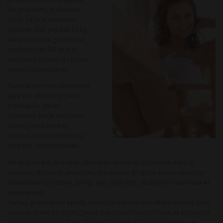
les yeux verts, je mesure
1m65, j’ai une silhouette
sportive, fine, je pèse 52 kg.
Ma poitrine est généreuse,
je remplis un 95E et mes
seins sont comme de beaux
melons appétissants.
J’aime porter des vêtements
sexy voir ultra sexy, j’aime
provoquer, attirer
l’attention. Robe moulante,
talons, jupes serrées,
courtes, top décolletés ou
crop top, corsages lacés…
Ma lingerie est ultra sexy, j’adore la variété et la fantaisie dans ce
domaine, les porte-jarretelles, les soutien-gorge redresse-seins qui
laissent voir les tétons, strings avec chaînette, déshabillés vaporeux et
transparents.
Parfois, je suis toute épilée, parfois je me fais le maillot brésilien, ou je
laisse un ticket de métro. J’aime que mon minou soit lisse et accessible.
Je porte le parfum « Elixir Charnel Gourmand Coquin Guerlain », je