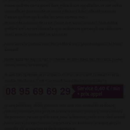
trouve qu’il me correspond bien grâce à son appellation, et son odeur
sensuelle et gourmande se marie très bien avec celle de ma peau.
C’est un parfum qui éveille les sens, comme moi…
Je suis très curieuse de la vie, j’aime lire, sortir, voyager. Mon auteur
préféré est Laurent Gounelle, pas seulement parcequ’il est séduisant,
mais j’aime la spiritualité de ses livres.
J’aime aussi le cinéma, mon film préféré est « Jeux d’enfants » de Yann
Samuell.
J’aime aussi les expos, l’art moderne, et aller dans des concerts, j’aime
toutes sortes de musique.
Je suis très sportive, je pratique la course, le crossfit, la natation et la
zumba. Ma devise, c’est « un esprit sain dans un corps sain ! »
Je suis pétillante, drôle, joueuse avec une voix sensuelle et douce,
j’adore m’amuser, imaginer un scenario coquin, prendre toutes sortes
de positions. J’ai une préférence pour la levrette, j’adore ce côté animal.
J’aime aussi chevaucher mon partenaire en amazone, prenant alors le
contrôle de la situation et de la jouissance.