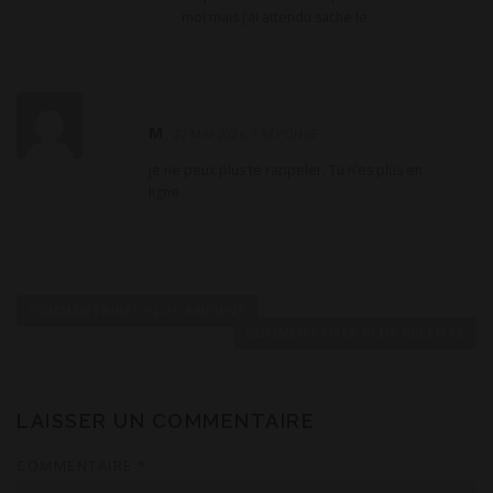
moi mais j’ai attendu sache le.
M
27 MAI 2026
RÉPONSE
je ne peux plus te rappeler. Tu n’es plus en
ligne
N
a
COMMENTAIRES PLUS ANCIENS
v
COMMENTAIRES PLUS RÉCENTS
i
g
a
LAISSER UN COMMENTAIRE
t
COMMENTAIRE
*
i