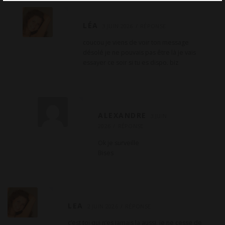
LÉA
3 JUIN 2026
RÉPONSE
coucou je viens de voir ton message
désolé je ne pouvais pas être là je vais
essayer ce soir si tu es dispo. biz
ALEXANDRE
3 JUIN
2026
RÉPONSE
Ok je surveille
Bises
LEA
2 JUIN 2026
RÉPONSE
c’est toi qui n’es jamais la aussi. je ne cesse de