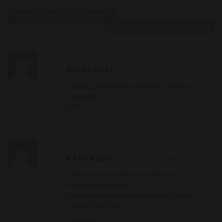
N
a
COMMENTAIRES PLUS ANCIENS
v
COMMENTAIRES PLUS RÉCENTS
i
g
a
ALEXANDRE
5 JUIN 2026
RÉPONSE
t
salut Léa, je t’attends ce soir vers 23h si tu es
i
disponible.
o
Bises
n
d
e
c
PATDADDY
4 JUIN 2026
RÉPONSE
o
Chérie c’est la mi temps du match et je suis
m
avec deux camarades
m
Je voulais te tel pour te le dire mais 22H et tu
es plus là tout juste….
e
n
Tu reviens?