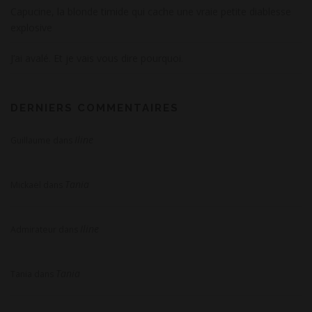
Capucine, la blonde timide qui cache une vraie petite diablesse
explosive
J’ai avalé. Et je vais vous dire pourquoi.
DERNIERS COMMENTAIRES
Iline
Guillaume
dans
Tania
Mickaël
dans
Iline
Admirateur
dans
Tania
Tania
dans