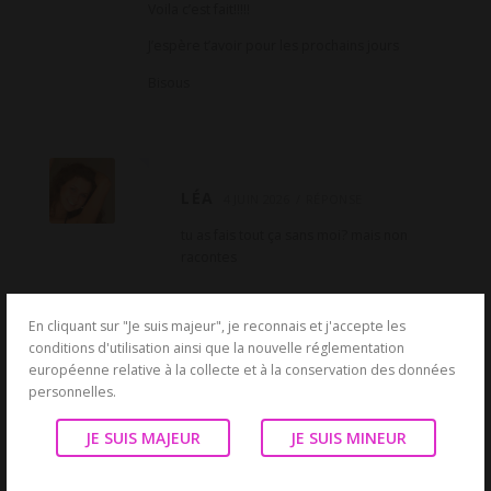
Voila c’est fait!!!!!
J’espère t’avoir pour les prochains jours
Bisous
LÉA
4 JUIN 2026
RÉPONSE
tu as fais tout ça sans moi? mais non
racontes
En cliquant sur "Je suis majeur", je reconnais et j'accepte les
conditions d'utilisation ainsi que la nouvelle réglementation
européenne relative à la collecte et à la conservation des données
ALEXANDRE
2 JUIN 2026
RÉPONSE
personnelles.
Je t’attends ce soir à 23h
Bises
JE SUIS MAJEUR
JE SUIS MINEUR