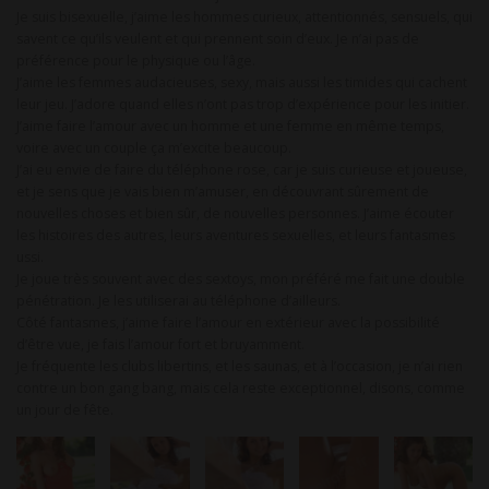
Je suis bisexuelle, j’aime les hommes curieux, attentionnés, sensuels, qui
savent ce qu’ils veulent et qui prennent soin d’eux. Je n’ai pas de
préférence pour le physique ou l’âge.
J’aime les femmes audacieuses, sexy, mais aussi les timides qui cachent
leur jeu. J’adore quand elles n’ont pas trop d’expérience pour les initier.
J’aime faire l’amour avec un homme et une femme en même temps,
voire avec un couple ça m’excite beaucoup.
J’ai eu envie de faire du téléphone rose, car je suis curieuse et joueuse,
et je sens que je vais bien m’amuser, en découvrant sûrement de
nouvelles choses et bien sûr, de nouvelles personnes. J’aime écouter
les histoires des autres, leurs aventures sexuelles, et leurs fantasmes
ussi.
Je joue très souvent avec des sextoys, mon préféré me fait une double
pénétration. Je les utiliserai au téléphone d’ailleurs.
Côté fantasmes, j’aime faire l’amour en extérieur avec la possibilité
d’être vue, je fais l’amour fort et bruyamment.
Je fréquente les clubs libertins, et les saunas, et à l’occasion, je n’ai rien
contre un bon gang bang, mais cela reste exceptionnel, disons, comme
un jour de fête.