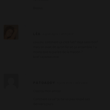
t
Bisous
a
i
r
e
LÉA
4 JUIN 2026
RÉPONSE
coucou. comment ça c’est fait? déjà sans moi?
mais on avait dit qu’on ferait ça ensemble ? a
moins que tu parles de la maison ?
bref racontes moi
PATDADDY
3 JUIN 2026
RÉPONSE
Coucou mon amour
Comment ca va? Je t’ai un peu loupé ces
derniers jours