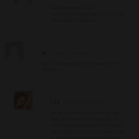
hello charmante creole
mais ou es tu? ce soir 23h heure du soleil
sans chaleur ettouffante
M
27 MAI 2026
RÉPONSE
Bon… Dommage que tu me laisses en plan
comme ça…
LÉA
28 MAI 2026
RÉPONSE
De quoi parles tu? hier soir tu as coupé
et je suis resté connecté mais pas de
nouvel appel de ta part, j’ai cru que mes
deux « copines » avaient eu raison de toi
et que de fait tu n’avais plus besoin de