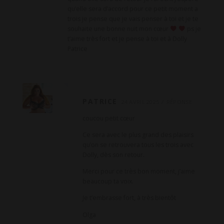
e
qu’elle sera d’accord pour ce petit moment a
c
trois je pense que je vais penser à toi et je te
souhaite une bonne nuit mon cœur
ps je
o
t’aime très fort et je pense à toi et à Dolly
m
Patrice
m
e
n
t
PATRICE
24 AVRIL 2025
RÉPONSE
a
coucou petit cœur
i
Ce sera avec le plus grand des plaisirs
r
qu’on se retrouvera tous les trois avec
e
Dolly, dès son retour.
Merci pour ce très bon moment, j’aime
beaucoup ta voix.
Je t’embrasse fort, à très bientôt
Olga