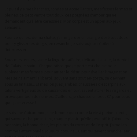
Et puis il y a mes hanches, rondes et accueillantes, mes fesses fermes et
pleines, ce petit ventre tout doux, ces poignées d’amour qui ne
demandent qu’à être caressées. Mon corps est un appel aux jeux
sensuels.
Pour ce qui est de ma chatte, j’aime garder un triangle doré tout doux
pour y glisser tes doigts, en revanche je suis toujours épilée à
l’interfessier !
Sous mes tenues, j’aime la lingerie raffinée, délicate. La soie, la dentelle
de Calais, le satin… Chaque pièce que je porte est choisie pour
sublimer mes formes, pour attiser le désir, pour éveiller l’imagination.
Mes seins aiment la liberté, souvent sans soutien-gorge, se devinant
sous un fin tissu… Et mes longues jambes, chaussées d’escarpins aux
talons vertigineux ou de cuissardes en cuir, savent attirer les regards et
provoquer bien des envies. D’ailleurs, je chausse un petit 37 pour ceux
que ça intéresse !
Je suis une épicurienne, une femme qui croque la vie à pleines dents,
qui savoure chaque instant, chaque plaisir qu’elle peut offrir. J’aime les
bons vins, la bonne chair, les plaisirs du corps et de l’esprit. J’aime les
hommes attentionnés, joueurs, coquins… Ceux qui savent prendre leur