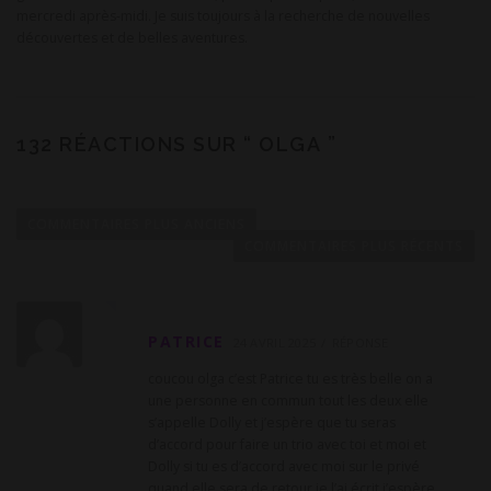
mercredi après-midi. Je suis toujours à la recherche de nouvelles
découvertes et de belles aventures.
132 RÉACTIONS SUR “
OLGA
”
N
a
COMMENTAIRES PLUS ANCIENS
v
COMMENTAIRES PLUS RÉCENTS
i
g
a
PATRICE
24 AVRIL 2025
RÉPONSE
t
coucou olga c’est Patrice tu es très belle on a
i
une personne en commun tout les deux elle
o
s’appelle Dolly et j’espère que tu seras
d’accord pour faire un trio avec toi et moi et
n
Dolly si tu es d’accord avec moi sur le privé
d
quand elle sera de retour je l’ai écrit j’espère