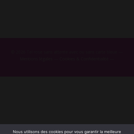
© 2026 Tel rose sans attente avec ou sans carte bleue —
Mentions légales
—
Cookies & Confidentialité
—
Nous utilisons des cookies pour vous garantir la meilleure