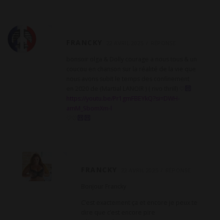
FRANCKY
22 AVRIL 2025
RÉPONSE
bonsoir olga & Dolly courage a nous tous & un
coucou en chanson sur la réalité de la vie que
nous avons subit le temps des confinement
en 2020 de (Martial LANOIR ) ( rivo thrill) ♡
https://youtu.be/Pr1gmFBEYkQ?si=DWH-
amM_SbomXm-l
♡♡
FRANCKY
22 AVRIL 2025
RÉPONSE
Bonjour Francky
C’est exactement ça et encore je peux te
dire que c’est encore pire