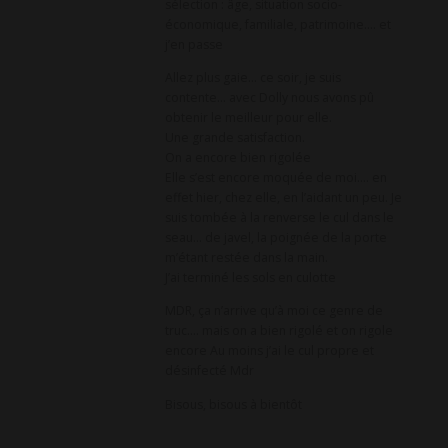
sélection : âge, situation socio-
économique, familiale, patrimoine…. et
j’en passe
Allez plus gaie… ce soir, je suis
contente… avec Dolly nous avons pû
obtenir le meilleur pour elle.
Une grande satisfaction.
On a encore bien rigolée
Elle s’est encore moquée de moi…. en
effet hier, chez elle, en l’aidant un peu. Je
suis tombée à la renverse le cul dans le
seau… de javel, la poignée de la porte
m’étant restée dans la main.
J’ai terminé les sols en culotte
MDR, ça n’arrive qu’à moi ce genre de
truc…. mais on a bien rigolé et on rigole
encore Au moins j’ai le cul propre et
désinfecté Mdr
Bisous, bisous à bientôt