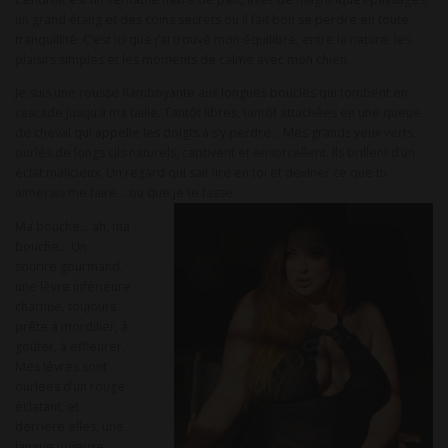
un grand étang et des coins secrets où il fait bon se perdre en toute
tranquillité. C’est ici que j’ai trouvé mon équilibre, entre la nature, les
plaisirs simples et les moments de calme avec mon chien.
Je suis une rousse flamboyante aux longues boucles qui tombent en
cascade jusqu’à ma taille. Tantôt libres, tantôt attachées en une queue
de cheval qui appelle les doigts à s’y perdre… Mes grands yeux verts,
ourlés de longs cils naturels, captivent et ensorcellent. Ils brillent d’un
éclat malicieux. Un regard qui sait lire en toi et deviner ce que tu
aimerais me faire… ou que je te fasse.
Ma bouche… ah, ma
bouche… Un
sourire gourmand,
une lèvre inférieure
charnue, toujours
prête à mordiller, à
goûter, à effleurer.
Mes lèvres sont
ourlées d’un rouge
éclatant, et
derrière elles, une
langue joueuse, …