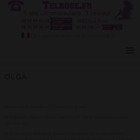
Aller
au
contenu
Menu
HÔTESSES TEL ROSE 1
TÉLÉPHONE ROSE 2
OLGA
CONVERSATION PRIVÉE CB
BLOG
FAQ
Laisse-moi te dévoiler un peu plus qui je suis…
Je m’appelle Olga, j’ai 48 ans, mais il paraît que je fais bien plus jeune
CONTACT
que mon âge.
Je vis en Centre Bretagne, dans un petit village de la Côte d’Armor.
L’endroit est un véritable havre de paix, avec de magnifiques paysages,