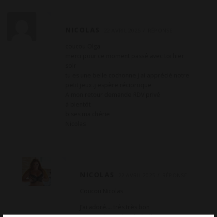
NICOLAS
22 AVRIL 2025
RÉPONSE
coucou Olga
merci pour ce moment passé avec toi hier
soir
tu es une belle cochonne j ai apprécié notre
petit jeux .j espère réciproque
A mon retour demande RDV privé
à bientôt
bises ma chérie
Nicolas
NICOLAS
22 AVRIL 2025
RÉPONSE
Coucou Nicolas
J’ai adoré…. très très bon
Je te souhaite de très belles vacances,