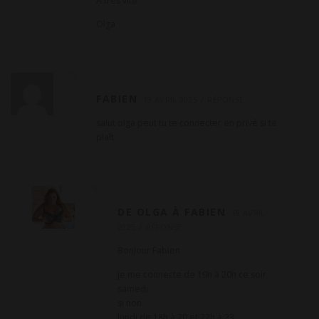
A très vite
Olga
FABIEN
19 AVRIL 2025
RÉPONSE
salut olga peut tu te connecter en privé si te
plaît
DE OLGA À FABIEN
19 AVRIL
2025
RÉPONSE
Bonjour Fabien
je me connecte de 19h à 20h ce soir
samedi
si non
lundi de 18h à 20 et 22h à 23