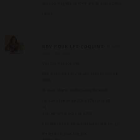
avec ce magnifique membre Tu vas t’éclater
J’aime….
RDV POUR LES COQUINS
19 AVRIL
2025
RÉPONSE
Coucou mes coquins
Bon week-end de Pâques. Prenez soin de
vous.
Je vous donne rendez-vous de lundi
de 14h à 16h et de 20h à 22h sur le 08
et
à la demande pour du CMB
n’hésitez pas à me laisser un petit message.
Pleins de bisous coquins