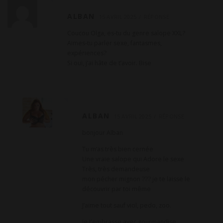
ALBAN
15 AVRIL 2025
RÉPONSE
Coucou Olga, es-tu du genre salope XXL?
Aimes-tu parler sexe, fantasmes,
expériences?
Si oui, j’ai hâte de t’avoir. Bise
ALBAN
15 AVRIL 2025
RÉPONSE
bonjour Alban
Tu m’as très bien cernée
Une vraie salope qui Adore le sexe
Très, très demandeuse
mon pécher mignon ??? je te laisse le
découvrir par toi même
J’aime tout sauf viol, pedo, zoo.
Je t’embrasse avec gourmandise