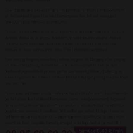
temps, explorer, découvrir.
Quand je ne suis pas au téléphone, j’exerce le métier de masseuse et
je n’hésite pas à jouer de mes formes pour rendre les massages
beaucoup plus intenses et sensuels.
Et quand je ne suis pas au boulot, j’occupe mon temps libre en faisant
du pôle dance et du yoga… D’ailleurs je suis très très souple ! Mais il
m’arrive aussi de piquer une tête en pleine mer et de profiter du
contact de l’eau sur ma peau nue. C’est tellement revigorant.
Pour mes pratiques sexuelles, j’adore les jeux de langues et je n’ai pas
vraiment de tabous, j’aime découvrir de nouvelles choses ! Je suis
d’ailleurs bisexuelle et j’ai une petite soumise régulière, d’ailleurs j’ai
envie d’apprendre à bien dominer. J’ai testé les gang-bang mais ce n’est
pas pour moi.
Je suis une personne passionnée par les plaisirs de la vie, à commencer
par la nature, les relations humaines. J’aime vivre pleinement, explorer
de nouvelles sensations comme le saut en parachute ou des activités
palpitantes comme la conduite de bolides sur circuit. Et si je croise un
bel homme sur ma route, c’est encore mieux ! D’ailleurs, j’ai une petite
anecdote bien coquine à vous partager au téléphone si ça vous dit !