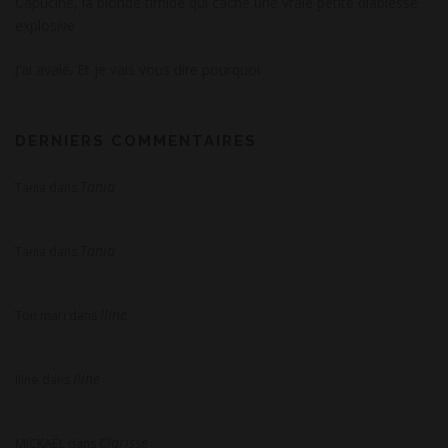
Capucine, la blonde timide qui cache une vraie petite diablesse
explosive
J’ai avalé. Et je vais vous dire pourquoi.
DERNIERS COMMENTAIRES
Tania
Tania
dans
Tania
Tania
dans
Iline
Ton mari
dans
Iline
Iline
dans
Clarisse
MICKAËL
dans