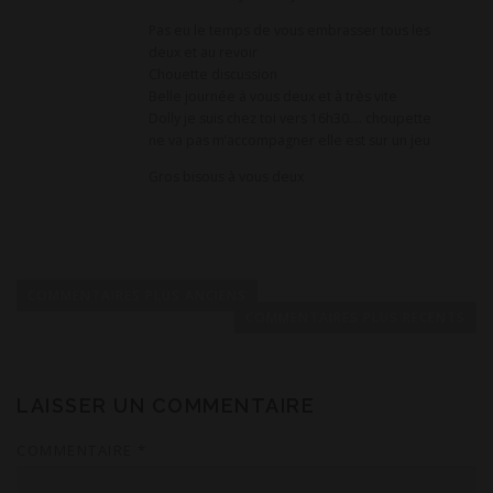
Pas eu le temps de vous embrasser tous les
deux et au revoir
Chouette discussion
Belle journée à vous deux et à très vite
Dolly je suis chez toi vers 16h30…. choupette
ne va pas m’accompagner elle est sur un jeu
Gros bisous à vous deux
N
a
COMMENTAIRES PLUS ANCIENS
v
COMMENTAIRES PLUS RÉCENTS
i
g
a
LAISSER UN COMMENTAIRE
t
COMMENTAIRE
*
i