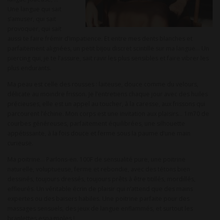
Une langue qui sait
s’amuser, qui sait
provoquer, qui sait
aussi te faire frémir d’impatience. Et entre mes dents blanches et
parfaitement alignées, un petit bijou discret scintille sur ma langue… Un
piercing qui, je te l’assure, sait ravir les plus sensibles et faire vibrer les
plus endurants.
Ma peau est celle des rousses : laiteuse, douce comme du velours,
délicate au moindre frisson. Je l’entretiens chaque jour avec des huiles
précieuses, elle est un appel au toucher, à la caresse, aux frissons qui
parcourent l’échine. Mon corps est une invitation aux plaisirs… 1m70 de
courbes généreuses, parfaitement équilibrées, une silhouette
appétissante, à la fois douce et ferme sous la paume d’une main
curieuse.
Ma poitrine… Parlons-en. 100F de sensualité pure, une poitrine
naturelle, voluptueuse, ferme et rebondie, avec des tétons bien
dessinés, toujours dressés, toujours prêts à être titillés, mordillés,
effleurés. Un véritable écrin de plaisir qui n’attend que des mains
expertes ou des baisers habiles. Une poitrine parfaite pour des
massages sensuels, des jeux de langue enflammés, et surtout les
branlettes espagnoles !