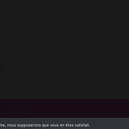
NE
un
 Confidentialité
—
 site, nous supposerons que vous en êtes satisfait.