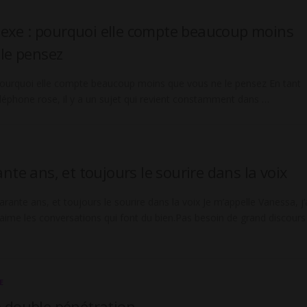
 sexe : pourquoi elle compte beaucoup moins
le pensez
: pourquoi elle compte beaucoup moins que vous ne le pensez En tant
éléphone rose, il y a un sujet qui revient constamment dans …
nte ans, et toujours le sourire dans la voix
rante ans, et toujours le sourire dans la voix Je m’appelle Vanessa, j’
j’aime les conversations qui font du bien.Pas besoin de grand discours 
E
 double pénétration