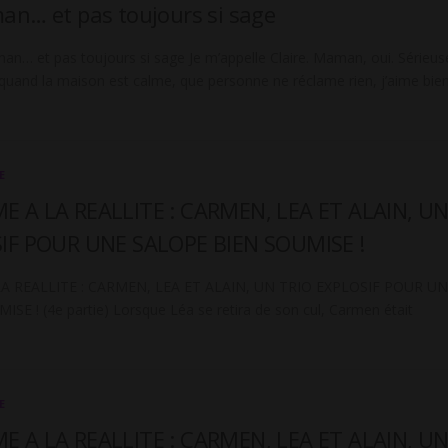
an… et pas toujours si sage
man… et pas toujours si sage Je m’appelle Claire. Maman, oui. Sérieus
 quand la maison est calme, que personne ne réclame rien, j’aime bie
E
 A LA REALLITE : CARMEN, LEA ET ALAIN, U
IF POUR UNE SALOPE BIEN SOUMISE !
 REALLITE : CARMEN, LEA ET ALAIN, UN TRIO EXPLOSIF POUR U
E ! (4e partie) Lorsque Léa se retira de son cul, Carmen était
E
 A LA REALLITE : CARMEN, LEA ET ALAIN, U