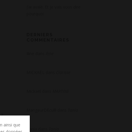
J’ai avalé. Et je vais vous dire
pourquoi.
DERNIERS
COMMENTAIRES
Iline
dans
Iline
MICKAËL
dans
Clarisse
Mickaël
dans
MARTINE
MangeurDEculll
dans
Tania
 à
on ainsi que
Tania
dans
Tania
 des données