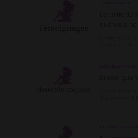
A
TÉMOIGNAGES
La taille du
c
que vous ne 
t
La taille du sexe 
qu’animatrice de t
u
NOUVELLES FILLES
a
brune, quara
l
Vanessa, brune, qua
la quarantaine, et 
i
…
t
HISTOIRE COQUIN
é
Ma première