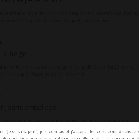
pénétration Il y a des nuits où le désir devient incontrôlable, bestial,
raverse ton corps et où tu réalises que tu peux te laisser …
E
 la neige
aisirs variés : chaleur sous la neige Je m’appelle Sarah, j’ai 26 ans, et je
in… “en couple”, façon de parler : avec mon …
E
in, sans emballage
ns emballage Clara avait toujours trouvé obscène cette journée dédiée
e. Une date encerclée en rouge sur les calendriers, comme une
ur "Je suis majeur", je reconnais et j'accepte les conditions d'utilisati
rines dégoulinaient de bons …
réglementation européenne relative à la collecte et à la conservation