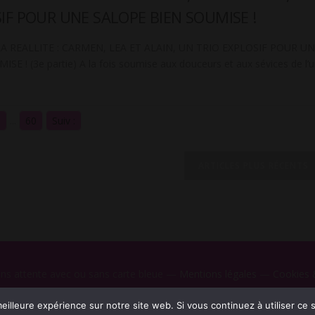
IF POUR UNE SALOPE BIEN SOUMISE !
 REALLITE : CARMEN, LEA ET ALAIN, UN TRIO EXPLOSIF POUR U
E ! (3e partie) A la fois soumise aux douceurs et aux sévices de l’
8
...
60
Suiv :
ARTICLES PLUS RÉCENTS
ans attente avec ou sans carte bleue —
Mentions légales
—
Cookies &
eilleure expérience sur notre site web. Si vous continuez à utiliser ce