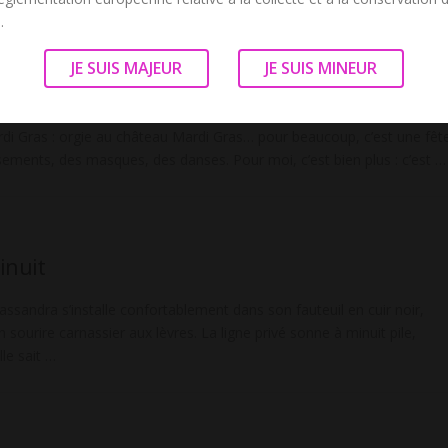
.
E
JE SUIS MAJEUR
JE SUIS MINEUR
e Mardi Gras : orgie au château
i Gras : orgie au château Mardi Gras… pour beaucoup, c’est une fêt
sements, des masques, des danses. Pour moi, c’est bien plus : c’est …
inuit
assandra s’installe confortablement dans son fauteuil en cuir noir,
 sourire carnassier aux lèvres. La ligne privé sonne à minuit pile,
le sait …