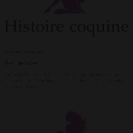
u
a
l
i
t
HISTOIRE COQUINE
é
Bar de luxe
s
Bar de luxe Mon Arnaud, Ce soir, je n’arrive pas à dormir. Je repense à
c
hier, à ce bar feutré du Shangri-La, avec ses lumières tamisées couleur
champagne et ses …
o
q
u
i