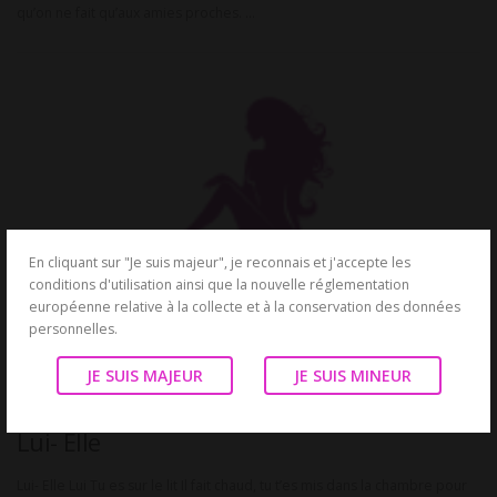
qu’on ne fait qu’aux amies proches. …
En cliquant sur "Je suis majeur", je reconnais et j'accepte les
conditions d'utilisation ainsi que la nouvelle réglementation
européenne relative à la collecte et à la conservation des données
personnelles.
JE SUIS MAJEUR
JE SUIS MINEUR
HISTOIRE COQUINE
Lui- Elle
Lui- Elle Lui Tu es sur le lit Il fait chaud, tu t’es mis dans la chambre pour