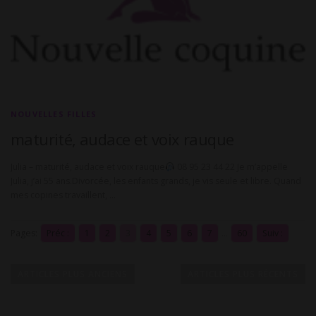
NOUVELLES FILLES
maturité, audace et voix rauque
Julia – maturité, audace et voix rauque
08 95 23 44 22 Je m’appelle
Julia, j’ai 55 ans.Divorcée, les enfants grands, je vis seule et libre. Quand
mes copines travaillent, …
Pages:
Préc :
1
2
3
4
5
6
7
...
60
Suiv :
N
a
ARTICLES PLUS ANCIENS
ARTICLES PLUS RÉCENTS
v
i