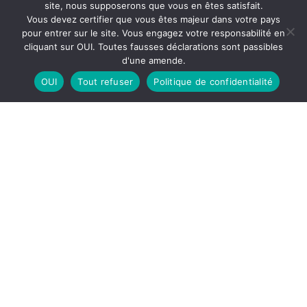
site, nous supposerons que vous en êtes satisfait.
J’ai avalé. Et je vais vous dire pourquoi.
Vous devez certifier que vous êtes majeur dans votre pays
pour entrer sur le site. Vous engagez votre responsabilité en
cliquant sur OUI. Toutes fausses déclarations sont passibles
d'une amende.
DERNIERS COMMENTAIRES
OUI
Tout refuser
Politique de confidentialité
Clarisse
Philippe
dans
Tania
Tania
dans
Tania
Tania
dans
Iline
Guillaume
dans
Tania
Mickaël
dans