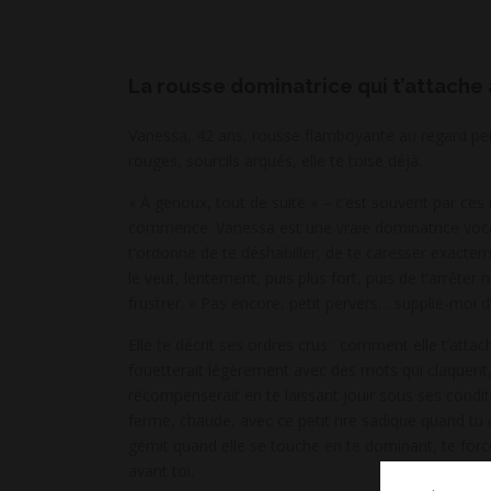
La rousse dominatrice qui t’attache 
Vanessa, 42 ans, rousse flamboyante au regard perça
rouges, sourcils arqués, elle te toise déjà.
« À genoux, tout de suite » – c’est souvent par ces 
commence. Vanessa est une vraie dominatrice vocal
t’ordonne de te déshabiller, de te caresser exact
le veut, lentement, puis plus fort, puis de t’arrêter 
frustrer. « Pas encore, petit pervers… supplie-moi d
Elle te décrit ses ordres crus : comment elle t’attach
fouetterait légèrement avec des mots qui claquent,
récompenserait en te laissant jouir sous ses condit
ferme, chaude, avec ce petit rire sadique quand tu 
gémit quand elle se touche en te dominant, te force
avant toi.