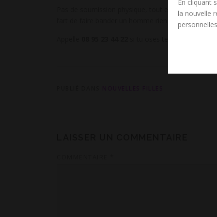
En cliquant s
Pas de soumission physique, tout est dans les mots, 
la nouvelle 
l’art de faire bander un homme rien qu’avec son t
personnelles
Appelle
08 95 23 44 22
si tu oses te soumettre à c
PUBLIÉ DANS
NOUVELLES FILLES
LAISSER UN COMMENTAIRE
COMMENTAIRE
*