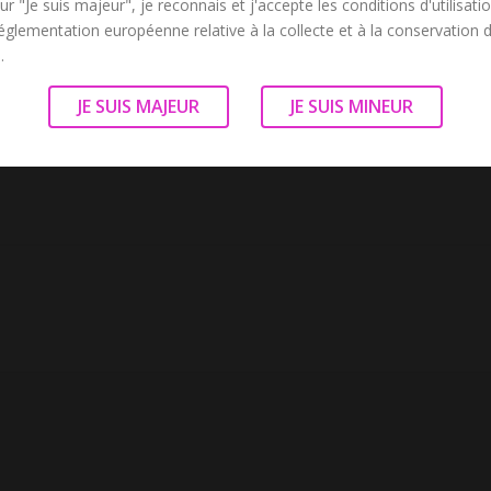
ur "Je suis majeur", je reconnais et j'accepte les conditions d'utilisati
dans le contrôle qu’elle exerce sur ton plaisir. À 42 ans, elle maîtris
réglementation européenne relative à la collecte et à la conservation
imbre et ses commandes vicieuses.
.
ette rousse impitoyable… mais délicieusement addictive.
JE SUIS MAJEUR
JE SUIS MINEUR