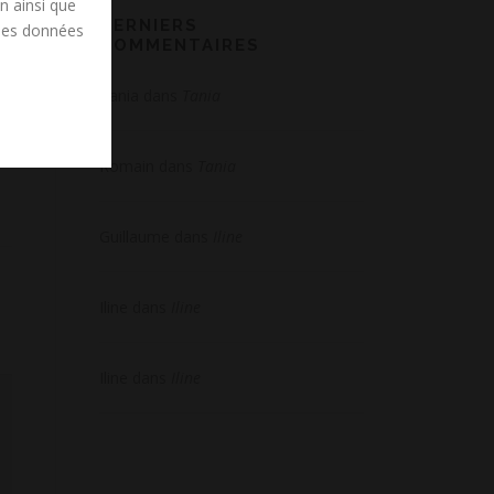
on ainsi que
e
DERNIERS
 des données
COMMENTAIRES
Tania
dans
Tania
Romain
dans
Tania
Guillaume
dans
Iline
Iline
dans
Iline
Iline
dans
Iline