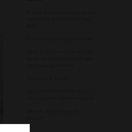
Océane, la brune mariée qui adore le
candaulisme et raconte tout sans
filtre
es
Le facteur baise toujours deux fois
Fanny, la grande châtaine tatouée
qui va tout donner pour aménager
son nouvel appartement
Exhibée sur le Balcon
Capucine, la blonde timide qui cache
une vraie petite diablesse explosive
J’ai avalé. Et je vais vous dire
pourquoi.