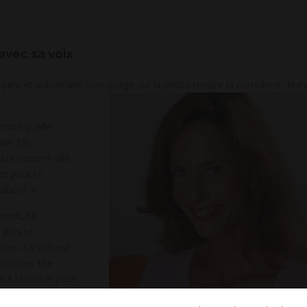
avec sa voix
nt et autoritaire. Son visage sur la photo respire la puissance : lèvr
mots qu’elle
e. Elle
ement comme elle
net pour te
’abord. »
erait, te
 puis te
ions. Sa voix est
craques. Elle
 à l’écouter jouir