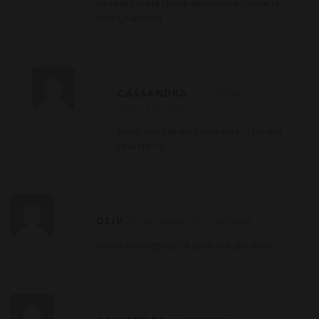
partagé cet AM / belle découverte / porte toi
bien / Jean Noël
CASSANDRA
30 OCTOBRE
2025
RÉPONSE
plaisir partagé mon jean noel , a bientot
j’espere <3
OLIV
21 SEPTEMBRE 2025
RÉPONSE
Lis tes messages je t’ai posé une question…