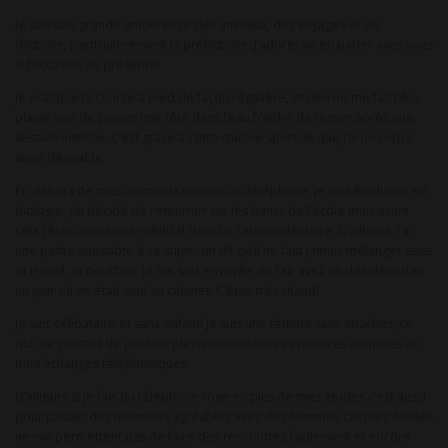
Je suis une grande amoureuse des animaux, des voyages et de
l’histoire, particulièrement la préhistoire. J’adorerais en parler avec vous
si l’occasion se présente!
Je pratique la course à pied de façon régulière, et rien ne me fait plus
plaisir que de piquer une tête dans l’eau fraîche de la mer après une
session intense. C’est grâce à cette routine sportive que j’ai un corps
aussi désirable.
En dehors de mes moments coquins au téléphone, je suis étudiante en
biologie, j’ai décidé de retourner sur les bancs de l’école mais avant
cela j’étais assistante médical dans un cabinet dentaire. D’ailleurs, j’ai
une petite anecdote à ce sujet : on dit qu’il ne faut jamais mélanger sexe
et travail, et pourtant, je me suis envoyée en l’air avec un des dentistes
un jour où on était seul au cabinet. C’était très chaud!
Je suis célibataire et sans enfant! Je suis une femme sans attaches, ce
qui me permet de profiter pleinement de mes aventures coquines et
mes échanges téléphoniques.
D’ailleurs si je fais du téléphone rose en plus de mes études c’est aussi
pour passer des moments agréables avec des hommes car mes études
ne me permettent pas de faire des rencontres facilement et encore