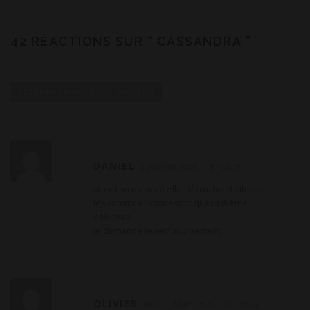
42 RÉACTIONS SUR “
CASSANDRA
”
N
a
COMMENTAIRES PLUS ANCIENS
v
i
g
a
DANIEL
2 JANVIER 2026
RÉPONSE
t
attention en privé elle décroche et silence
i
les communications sont quand même
o
débitées
je demande le remboursement
n
d
e
c
OLIVIER
o
14 DÉCEMBRE 2025
RÉPONSE