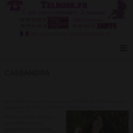
Aller
au
contenu
Menu
HÔTESSES TEL ROSE 1
TÉLÉPHONE ROSE 2
CASSANDRA
CONVERSATION PRIVÉE CB
BLOG
FAQ
Je m’appelle Cassandra, je suis une jeune femme de 29 ans habitant la
magnifique ville de Nice, nichée dans les Alpes-Maritimes.
CONTACT
Ma voix, sensuelle et douce,
est parfaite pour vous
transporter dans un monde