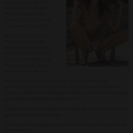
de fantasmes et de désir.
Quant à ma personnalité,
elle est enjouée et très
coquine, prête à répondre
à vos envies les plus folles.
Avec mes longs cheveux
d’un brun profond, mes
yeux noisette et ma peau
bronzée grâce au soleil du
Sud, je suis une femme à la
beautée naturelle qui va
vous rendre ivre de désir.
Je mesure un petit 1m60 pour 49 kg, mes mensurations sont
harmonieuses, mon tour de poitrine est un généreux 85D aux tétons
discrets et je porte des vêtements de taille S ou XS selon la coupe. Mes
pieds, délicats et élégants, chaussent du 37.
L’épilation de ma petite chatte est soit intégrale soit je garde une petite
ligne sur mon pubis. J’aime varier.
J’ai des origines espagnoles, je porte en moi la chaleur et la passion de
cette culture.