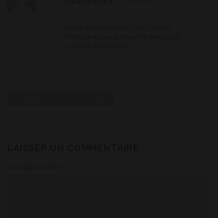
CASSANDRA
18 SEPTEMBRE
2025
RÉPONSE
J’espère que mon petit Cyril Z liras ce
message et que ta coupe de champagne
spécial Z a été bonne
N
a
COMMENTAIRES PLUS ANCIENS
v
i
g
a
LAISSER UN COMMENTAIRE
t
COMMENTAIRE
*
i
o
n
d