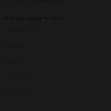
J’ai avalé. Et je vais vous dire pourquoi.
DERNIERS COMMENTAIRES
Clarisse
Philippe
dans
Tania
Tania
dans
Tania
Tania
dans
Iline
Guillaume
dans
Tania
Mickaël
dans