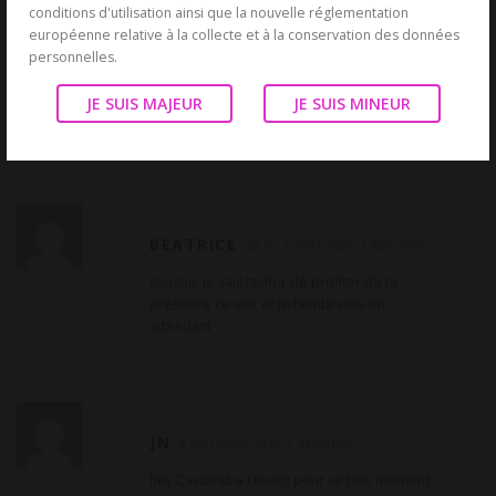
conditions d'utilisation ainsi que la nouvelle réglementation
européenne relative à la collecte et à la conservation des données
BÉATRICE
22 OCTOBRE 2025
RÉPONSE
personnelles.
un petit coucou pour te dire que je vais tâcher
JE SUIS MAJEUR
JE SUIS MINEUR
de saisir l’occasion de te parler tout à l’heure.
je t’embrasse en attendant.
BEATRICE
22 OCTOBRE 2025
RÉPONSE
coucou. je vais tacher de profiter de ta
présence ce soir et je t’embrasse en
attendant
JN
8 OCTOBRE 2025
RÉPONSE
hey Cassandra ! merci pour ce bon moment