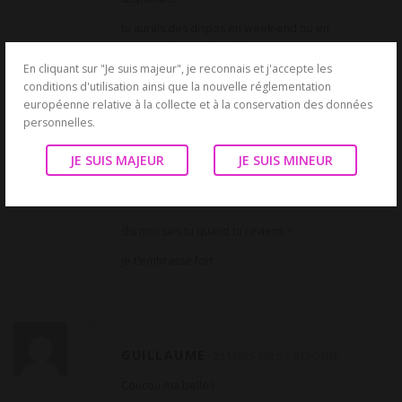
tu aurais des dispos en week-end ou en
semaine à partir de 18h ?
En cliquant sur "Je suis majeur", je reconnais et j'accepte les
je t’embrasse
conditions d'utilisation ainsi que la nouvelle réglementation
européenne relative à la collecte et à la conservation des données
personnelles.
JE SUIS MAJEUR
JE SUIS MINEUR
GUILLAUME
3 AVRIL 2025
RÉPONSE
coucou ma belle comment vas tu ?
dis moi sais tu quand tu reviens ?
je t’embrasse fort
GUILLAUME
25 MARS 2025
RÉPONSE
Coucou ma belle !