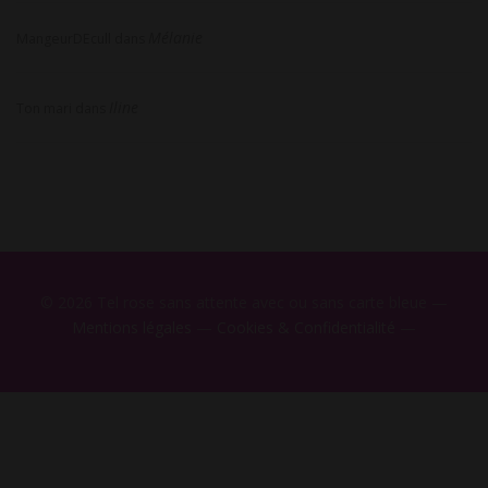
Mélanie
MangeurDEcull
dans
Iline
Ton mari
dans
© 2026 Tel rose sans attente avec ou sans carte bleue —
Mentions légales
—
Cookies & Confidentialité
—