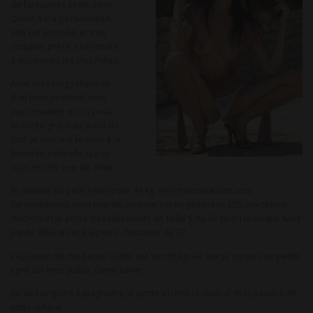
de fantasmes et de désir.
Quant à ma personnalité,
elle est enjouée et très
coquine, prête à répondre
à vos envies les plus folles.
Avec mes longs cheveux
d’un brun profond, mes
yeux noisette et ma peau
bronzée grâce au soleil du
Sud, je suis une femme à la
beautée naturelle qui va
vous rendre ivre de désir.
Je mesure un petit 1m60 pour 49 kg, mes mensurations sont
harmonieuses, mon tour de poitrine est un généreux 85D aux tétons
discrets et je porte des vêtements de taille S ou XS selon la coupe. Mes
pieds, délicats et élégants, chaussent du 37.
L’épilation de ma petite chatte est soit intégrale soit je garde une petite
ligne sur mon pubis. J’aime varier.
J’ai des origines espagnoles, je porte en moi la chaleur et la passion de
cette culture.