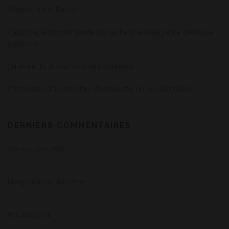
Exhibée sur le Balcon
Capucine, la blonde timide qui cache une vraie petite diablesse
explosive
J’ai avalé. Et je vais vous dire pourquoi.
Confession d’un entretien d’embauche un peu particulier
DERNIERS COMMENTAIRES
Iline
Ton mari
dans
Iline
MangeurDEculll
dans
Iline
Iline
dans