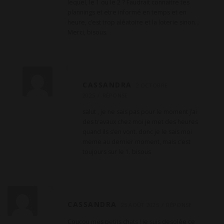
lequel, le 1 ou le 2 ? Faudrait connaitre tes
m
plannings et etre informé en temps et en
m
heure, c’est trop aléatoire et la loterie sinon…
Merci, bisous.
e
n
t
a
CASSANDRA
2 OCTOBRE
i
2025
RÉPONSE
r
salut , je ne sais pas pour le moment j’ai
e
des travaux chez moi je met des heures
quand ils s’en vont. donc je le sais moi
meme au dernier moment, mais c’est
toujours sur le 1. bisous
CASSANDRA
25 AOÛT 2025
RÉPONSE
Coucou mes petits chats ! je suis desolée ce