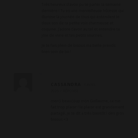
Très heureux d’avoir pu te parler la semaine
dernière ! Tu es une merveilleuse hôtesse qui
illumine la journée de tous qui entendent le
doux son de ta petite voix charmeuse et
coquine. J’adore t’avoir au tel et entendre ta
joie de vivre et tes petits sourires.
Je te fais plein de bisous ma belle prends
bien soin de toi !
CASSANDRA
3 AVRIL
2025
RÉPONSE
merci beaucoup mon Guillaume, ca me
fait trop plaisir ! le plaisir est grandement
partagé, je te dit a très bientôt ! des gros
bisous <3