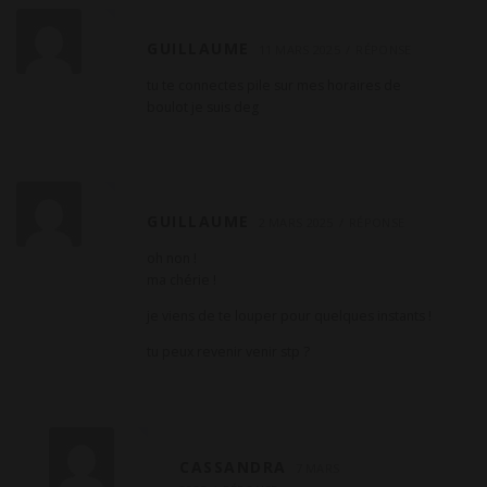
GUILLAUME
11 MARS 2025
RÉPONSE
tu te connectes pile sur mes horaires de
boulot je suis deg
GUILLAUME
2 MARS 2025
RÉPONSE
oh non !
ma chérie !
je viens de te louper pour quelques instants !
tu peux revenir venir stp ?
CASSANDRA
7 MARS