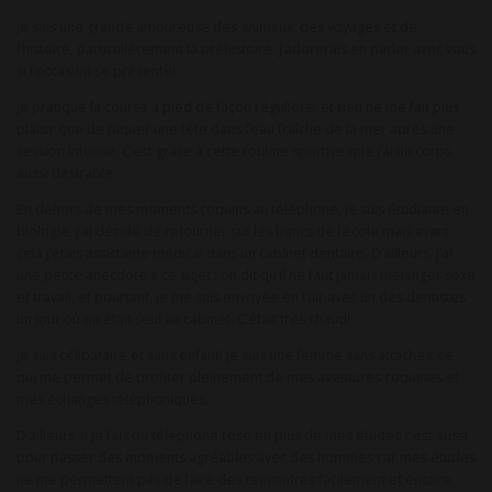
Je suis une grande amoureuse des animaux, des voyages et de
l’histoire, particulièrement la préhistoire. J’adorerais en parler avec vous
si l’occasion se présente!
Je pratique la course à pied de façon régulière, et rien ne me fait plus
plaisir que de piquer une tête dans l’eau fraîche de la mer après une
session intense. C’est grâce à cette routine sportive que j’ai un corps
aussi désirable.
En dehors de mes moments coquins au téléphone, je suis étudiante en
biologie, j’ai décidé de retourner sur les bancs de l’école mais avant
cela j’étais assistante médical dans un cabinet dentaire. D’ailleurs, j’ai
une petite anecdote à ce sujet : on dit qu’il ne faut jamais mélanger sexe
et travail, et pourtant, je me suis envoyée en l’air avec un des dentistes
un jour où on était seul au cabinet. C’était très chaud!
Je suis célibataire et sans enfant! Je suis une femme sans attaches, ce
qui me permet de profiter pleinement de mes aventures coquines et
mes échanges téléphoniques.
D’ailleurs si je fais du téléphone rose en plus de mes études c’est aussi
pour passer des moments agréables avec des hommes car mes études
ne me permettent pas de faire des rencontres facilement et encore