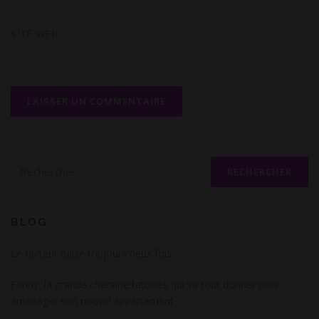
r
e
SITE WEB
Rechercher :
BLOG
Le facteur baise toujours deux fois
Fanny, la grande châtaine tatouée qui va tout donner pour
aménager son nouvel appartement