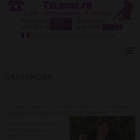
Aller
au
contenu
Menu
HÔTESSES TEL ROSE 1
TÉLÉPHONE ROSE 2
CASSANDRA
CONVERSATION PRIVÉE CB
BLOG
FAQ
Je m’appelle Cassandra, je suis une jeune femme de 29 ans habitant la
magnifique ville de Nice, nichée dans les Alpes-Maritimes.
CONTACT
Ma voix, sensuelle et douce,
est parfaite pour vous
transporter dans un monde