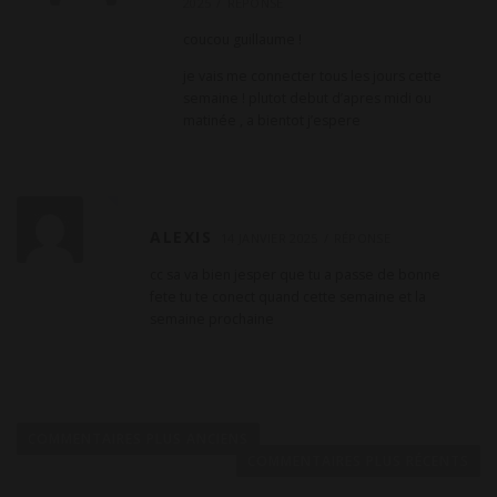
2025
RÉPONSE
coucou guillaume !
je vais me connecter tous les jours cette
semaine ! plutot debut d’apres midi ou
matinée , a bientot j’espere
ALEXIS
14 JANVIER 2025
RÉPONSE
cc sa va bien jesper que tu a passe de bonne
fete tu te conect quand cette semaine et la
semaine prochaine
N
a
COMMENTAIRES PLUS ANCIENS
v
COMMENTAIRES PLUS RÉCENTS
i