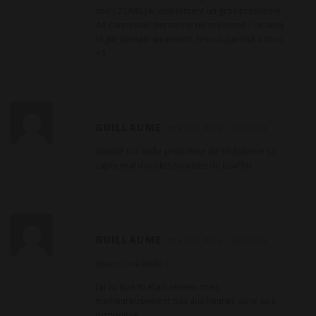
soir ( 25/08) j’ai visiblement un gros problème
de connexion personne ne m’entend ! ce sera
réglé demain surement, bisous partout a tous
<3
GUILLAUME
10 AVRIL 2025
RÉPONSE
désolé ma belle problème de téléphone ça
capte mal dans les toilettes du bou⁸lot
GUILLAUME
10 AVRIL 2025
RÉPONSE
coucou ma belle !
j’ai vu que tu étais revenu mais
malheureusement pas aux heures ou je suis
disponible.