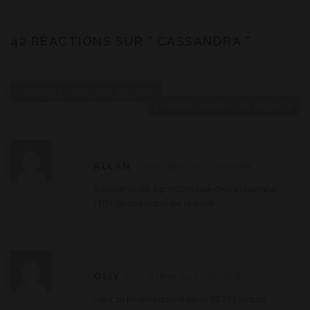
42 RÉACTIONS SUR “
CASSANDRA
”
N
a
COMMENTAIRES PLUS ANCIENS
v
COMMENTAIRES PLUS RÉCENTS
i
g
a
ALLAN
5 SEPTEMBRE 2025
RÉPONSE
t
Bonjour serait-il possible que demain(samedi
i
) 10h du sois dispo sur le privé
o
n
d
e
OLIV
4 SEPTEMBRE 2025
RÉPONSE
c
Salut, tu reviens quand sur le 08 ? Et surtout
o