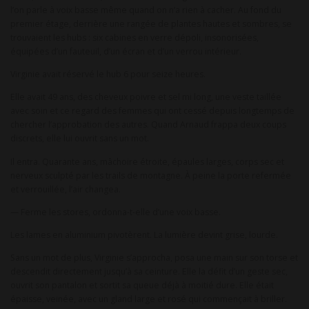
l’on parle à voix basse même quand on n’a rien à cacher. Au fond du
premier étage, derrière une rangée de plantes hautes et sombres, se
trouvaient les hubs : six cabines en verre dépoli, insonorisées,
équipées d’un fauteuil, d’un écran et d’un verrou intérieur.
Virginie avait réservé le hub 6 pour seize heures.
Elle avait 49 ans, des cheveux poivre et sel mi long, une veste taillée
avec soin et ce regard des femmes qui ont cessé depuis longtemps de
chercher l’approbation des autres. Quand Arnaud frappa deux coups
discrets, elle lui ouvrit sans un mot.
Il entra. Quarante ans, mâchoire étroite, épaules larges, corps sec et
nerveux sculpté par les trails de montagne. À peine la porte refermée
et verrouillée, l’air changea.
— Ferme les stores, ordonna-t-elle d’une voix basse.
Les lames en aluminium pivotèrent. La lumière devint grise, lourde.
Sans un mot de plus, Virginie s’approcha, posa une main sur son torse et
descendit directement jusqu’à sa ceinture. Elle la défit d’un geste sec,
ouvrit son pantalon et sortit sa queue déjà à moitié dure. Elle était
épaisse, veinée, avec un gland large et rosé qui commençait à briller.