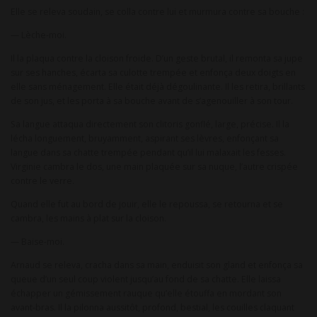
Elle se releva soudain, se colla contre lui et murmura contre sa bouche :
— Lèche-moi.
Il la plaqua contre la cloison froide. D’un geste brutal, il remonta sa jupe
sur ses hanches, écarta sa culotte trempée et enfonça deux doigts en
elle sans ménagement. Elle était déjà dégoulinante. Il les retira, brillants
de son jus, et les porta à sa bouche avant de s’agenouiller à son tour.
Sa langue attaqua directement son clitoris gonflé, large, précise. Il la
lécha longuement, bruyamment, aspirant ses lèvres, enfonçant sa
langue dans sa chatte trempée pendant qu’il lui malaxait les fesses.
Virginie cambra le dos, une main plaquée sur sa nuque, l’autre crispée
contre le verre.
Quand elle fut au bord de jouir, elle le repoussa, se retourna et se
cambra, les mains à plat sur la cloison.
— Baise-moi.
Arnaud se releva, cracha dans sa main, enduisit son gland et enfonça sa
queue d’un seul coup violent jusqu’au fond de sa chatte. Elle laissa
échapper un gémissement rauque qu’elle étouffa en mordant son
avant-bras. Il la pilonna aussitôt, profond, bestial, les couilles claquant