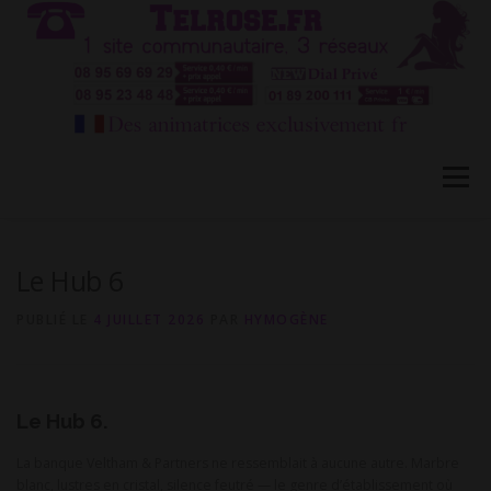
Aller
au
contenu
Menu
HÔTESSES TEL ROSE 1
TÉLÉPHONE ROSE 2
Le Hub 6
PUBLIÉ LE
4 JUILLET 2026
PAR
HYMOGÈNE
CONVERSATION PRIVÉE CB
BLOG
FAQ
Le Hub 6.
CONTACT
La banque Veltham & Partners ne ressemblait à aucune autre. Marbre
blanc, lustres en cristal, silence feutré — le genre d’établissement où