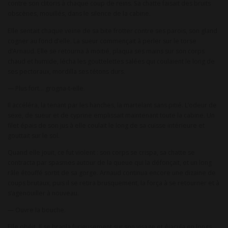
contre son clitoris à chaque coup de reins. Sa chatte faisait des bruits
obscènes, mouillés, dans le silence de la cabine.
Elle sentait chaque veine de sa bite frotter contre ses parois, son gland
cogner au fond d’elle. La sueur commençait à perler sur le torse
d’Arnaud. Elle se retourna à moitié, plaqua ses mains sur son corps
chaud et humide, lécha les gouttelettes salées qui coulaient le long de
ses pectoraux, mordilla ses tétons durs.
— Plus fort… grogna-t-elle.
Il accéléra, la tenant par les hanches, la martelant sans pitié. L’odeur de
sexe, de sueur et de cyprine emplissait maintenant toute la cabine. Un
filet épais de son jus à elle coulait le long de sa cuisse intérieure et
gouttait sur le sol.
Quand elle jouit, ce fut violent : son corps se crispa, sa chatte se
contracta par spasmes autour de la queue qui la défonçait, et un long
râle étouffé sortit de sa gorge. Arnaud continua encore une dizaine de
coups brutaux, puis il se retira brusquement, la força à se retourner et à
s’agenouiller à nouveau.
— Ouvre la bouche.
Elle obéit. Il se branla furieusement sur son visage et éjacula en longs