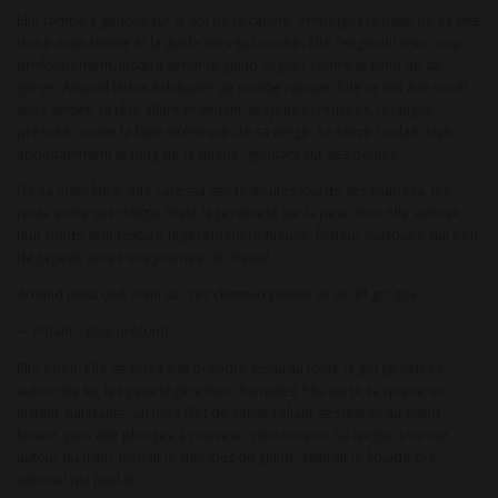
Elle tomba à genoux sur le sol de la cabine, empoigna la base de sa bite
d’une main ferme et la guida vers sa bouche. Elle l’engloutit d’un coup,
profondément, jusqu’à sentir le gland cogner contre le fond de sa
gorge. Arnaud laissa échapper un souffle rauque. Elle se mit à le sucer
avec avidité, la tête allant et venant, les joues creusées, la langue
pressée contre la face inférieure de sa verge. Sa salive coulait déjà
abondamment le long de la queue, gouttant sur ses boules.
De sa main libre, elle caressa ses testicules lourds, les soupesa, les
roula entre ses doigts, tirant légèrement sur la peau fine. Elle adorait
leur poids, leur texture légèrement rugueuse, l’odeur musquée qui s’en
dégageait après une journée de travail.
Arnaud posa une main sur ses cheveux poivre et sel et grogna :
— Putain… plus profond.
Elle obéit. Elle se força à le prendre jusqu’au fond, la gorge serrée
autour de lui, les yeux légèrement humides. Elle sortit sa queue un
instant, haletante, un long filet de salive reliant ses lèvres au gland
luisant, puis elle plongea à nouveau, plus vorace. Sa langue tournait
autour du frein, léchait le dessous du gland, aspirait le liquide pré-
séminal qui perlait.