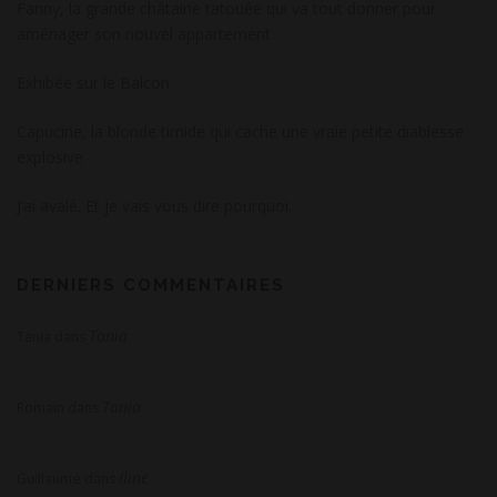
Fanny, la grande châtaine tatouée qui va tout donner pour
aménager son nouvel appartement
Exhibée sur le Balcon
Capucine, la blonde timide qui cache une vraie petite diablesse
explosive
J’ai avalé. Et je vais vous dire pourquoi.
DERNIERS COMMENTAIRES
Tania
Tania
dans
Tania
Romain
dans
Iline
Guillaume
dans