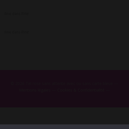
Iline
Iline
dans
Iline
Iline
dans
© 2026 Tel rose sans attente avec ou sans carte bleue —
Mentions légales
—
Cookies & Confidentialité
—