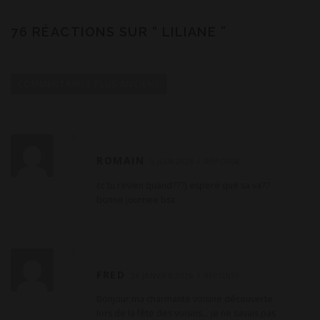
76 RÉACTIONS SUR “
LILIANE
”
N
a
COMMENTAIRES PLUS ANCIENS
v
i
g
a
ROMAIN
5 JUIN 2026
RÉPONSE
t
cc tu revien quand???j espere que sa va??
i
bonne journee bsx
o
n
d
e
FRED
26 JANVIER 2026
RÉPONSE
c
Bonjour ma charmante voisine découverte
o
lors de la fête des voisins… je ne savais pas