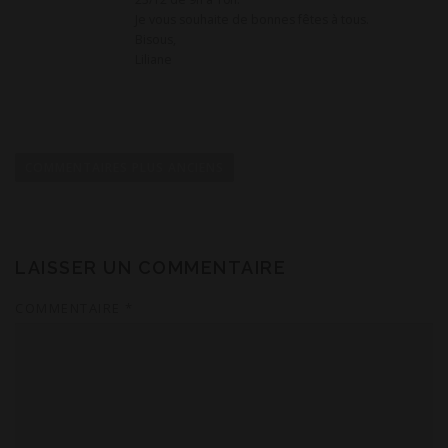
Je vous souhaite de bonnes fêtes à tous.
Bisous,
Liliane
N
a
COMMENTAIRES PLUS ANCIENS
v
i
g
a
LAISSER UN COMMENTAIRE
t
COMMENTAIRE
*
i
o
n
d
e