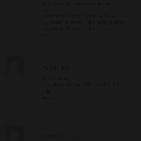
m
que j’avais une fille aussi chaude près de
m
moi…
tu as donc pu profité de mon appétit pour les
e
allumeuses comme toi… quel pied! a bientôt
n
ma gourmande, bisous partout, vraiment
t
partout…
a
i
r
e
PLANNING
20 JANVIER 2026
RÉPONSE
Bonjour à tous,
Je serai présente sur le 08 le 29/01 de 21h à
23h.
Bisous,
Liliane
PLANNING
12 JANVIER 2026
RÉPONSE