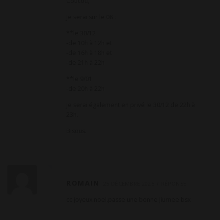
Coucou,
Je serai sur le 08 :
**le 30/12
-de 10h à 12h et
-de 16h à 18h et
-de 21h à 22h
**le 9/01
-de 20h à 22h
Je serai également en privé le 30/12 de 22h à
23h.
Bisous.
ROMAIN
25 DÉCEMBRE 2025
RÉPONSE
cc joyeux noel.passe une bonne jiurnee bsx