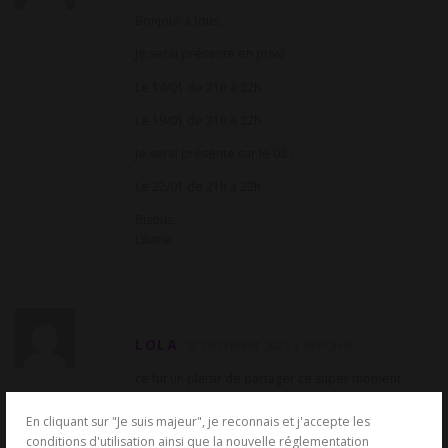
Bonjour à tous,
Je serai présente en privé :
Le 14/01 de 21h à 22h
Le 19/01 de 21h à 22h
Je serai présente sur le 08 :
Le 22/01 de 21h à 22h
Bisous,
Liliane
LOLA
30 DÉCEMBRE 2025
RÉPONSE
ce fut un plaisir de partager ce super moment
avec toi Ma Sublime Maîtresse Liliane je te
souhaite une excellente soirée et à tes pieds
En cliquant sur "Je suis majeur", je reconnais et j'accepte les
je dépose de Doux et tendres baisers, je te
conditions d'utilisation ainsi que la nouvelle réglementation