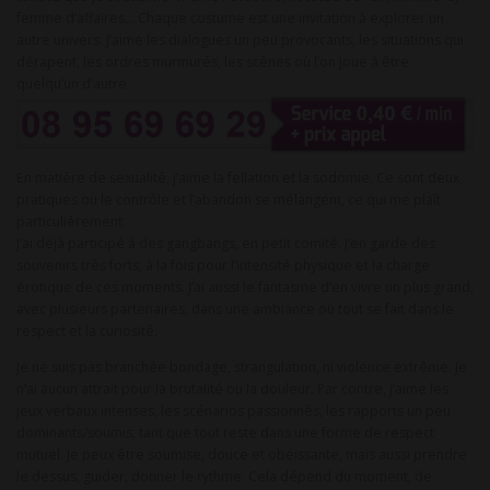
femme d’affaires… Chaque costume est une invitation à explorer un
autre univers. J’aime les dialogues un peu provocants, les situations qui
dérapent, les ordres murmurés, les scènes où l’on joue à être
quelqu’un d’autre.
En matière de sexualité, j’aime la fellation et la sodomie. Ce sont deux
pratiques où le contrôle et l’abandon se mélangent, ce qui me plaît
particulièrement.
J’ai déjà participé à des gangbangs, en petit comité. J’en garde des
souvenirs très forts, à la fois pour l’intensité physique et la charge
érotique de ces moments. J’ai aussi le fantasme d’en vivre un plus grand,
avec plusieurs partenaires, dans une ambiance où tout se fait dans le
respect et la curiosité.
Je ne suis pas branchée bondage, strangulation, ni violence extrême. Je
n’ai aucun attrait pour la brutalité ou la douleur. Par contre, j’aime les
jeux verbaux intenses, les scénarios passionnés, les rapports un peu
dominants/soumis, tant que tout reste dans une forme de respect
mutuel. Je peux être soumise, douce et obéissante, mais aussi prendre
le dessus, guider, donner le rythme. Cela dépend du moment, de