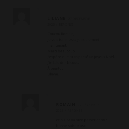
LILIANE
27 DÉCEMBRE
2025
RÉPONSE
Coucou Romain,
Je vois ton message seulement
maintenant.
Merci beaucoup.
J’espère que tu as passé un joyeux Noël.
J’te fais des bisous.
À bientôt.
Liliane.
ROMAIN
27 DÉCEMBRE
2025
RÉPONSE
cc oui sa va bien passer et toi?
bonne soiree bsx