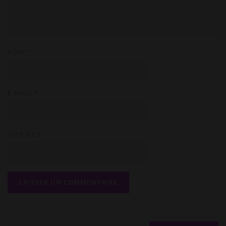
c
o
m
m
NOM
*
e
n
t
a
E-MAIL
*
i
r
e
SITE WEB