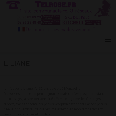
Aller
au
contenu
Menu
HÔTESSES TEL ROSE 1
TÉLÉPHONE ROSE 2
LILIANE
CONVERSATION PRIVÉE CB
BLOG
FAQ
Je m’appelle Liliane, j’ai 32 ans et je vis à Montpellier.
Ma voix est douce, un peu mignonne, mais ce n’est pas pour autant que
je suis sage. J’ai une personnalité affirmée et j’aime les échanges
CONTACT
directs, francs et sensuels. Je suis Scorpion ascendant Cancer (je suis
née le 7 novembre), ce qui résume assez bien mon tempérament :
passionnée, intense et intuitive.