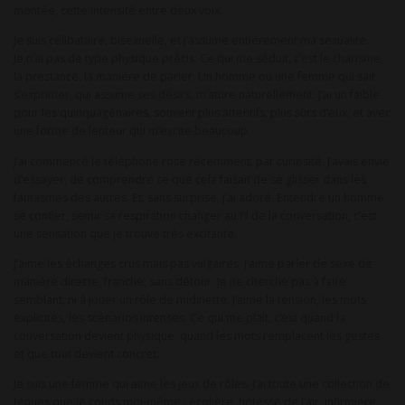
montée, cette intensité entre deux voix.
Je suis célibataire, bisexuelle, et j’assume entièrement ma sexualité.
Je n’ai pas de type physique précis. Ce qui me séduit, c’est le charisme,
la prestance, la manière de parler. Un homme ou une femme qui sait
s’exprimer, qui assume ses désirs, m’attire naturellement. J’ai un faible
pour les quinquagénaires, souvent plus attentifs, plus sûrs d’eux, et avec
une forme de lenteur qui m’excite beaucoup.
J’ai commencé le téléphone rose récemment, par curiosité. J’avais envie
d’essayer, de comprendre ce que cela faisait de se glisser dans les
fantasmes des autres. Et, sans surprise, j’ai adoré. Entendre un homme
se confier, sentir sa respiration changer au fil de la conversation, c’est
une sensation que je trouve très excitante.
J’aime les échanges crus mais pas vulgaires. J’aime parler de sexe de
manière directe, franche, sans détour. Je ne cherche pas à faire
semblant, ni à jouer un rôle de midinette. J’aime la tension, les mots
explicites, les scénarios intenses. Ce qui me plaît, c’est quand la
conversation devient physique, quand les mots remplacent les gestes
et que tout devient concret.
Je suis une femme qui aime les jeux de rôles. J’ai toute une collection de
tenues que je couds moi-même : écolière, hôtesse de l’air, infirmière,