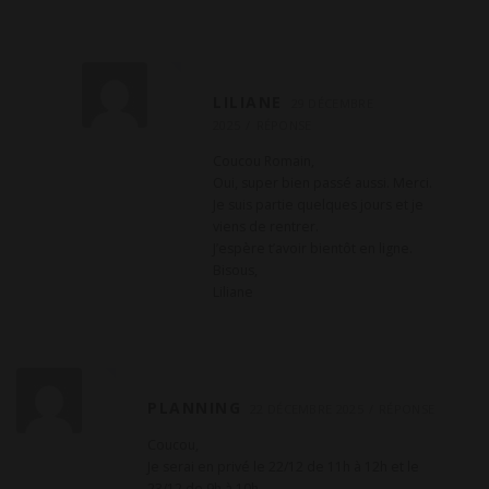
LILIANE
29 DÉCEMBRE
2025
RÉPONSE
Coucou Romain,
Oui, super bien passé aussi. Merci.
Je suis partie quelques jours et je
viens de rentrer.
J’espère t’avoir bientôt en ligne.
Bisous,
Liliane
PLANNING
22 DÉCEMBRE 2025
RÉPONSE
Coucou,
Je serai en privé le 22/12 de 11h à 12h et le
23/12 de 9h à 10h.