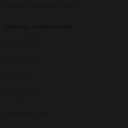
J’ai avalé. Et je vais vous dire pourquoi.
DERNIERS COMMENTAIRES
MARTINE
Fred
dans
Chantal
Yoyo
dans
Tania
Tania
dans
Iline
Ton mari
dans
Iline
MangeurDEculll
dans