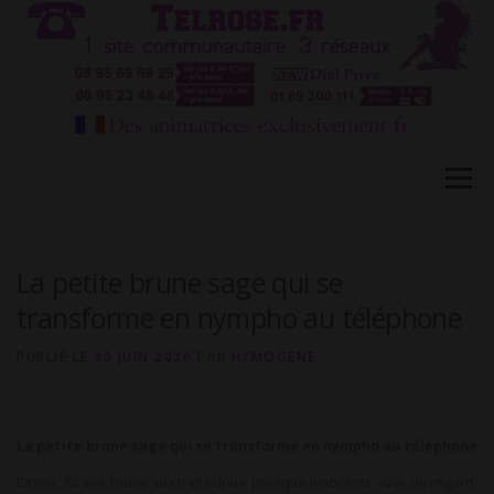
Aller
au
contenu
Menu
HÔTESSES TEL ROSE 1
TÉLÉPHONE ROSE 2
La petite brune sage qui se
transforme en nympho au téléphone
CONVERSATION PRIVÉE CB
BLOG
FAQ
PUBLIÉ LE
30 JUIN 2026
PAR
HYMOGÈNE
CONTACT
La petite brune sage qui se transforme en nympho au téléphone
Emma, 28 ans, brune aux traits doux, presque innocents, avec un regard