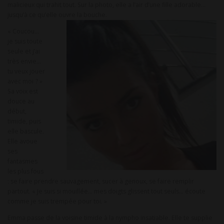
malicieux qui trahit tout. Sur la photo, elle a l’air d’une fille adorable…
jusqu’à ce qu’elle ouvre la bouche.
« Coucou…
je suis toute
seule et j’ai
très envie…
tu veux jouer
avec moi ? »
Sa voix est
douce au
début,
timide, puis
elle bascule.
Elle avoue
ses
fantasmes
les plus fous
: se faire prendre sauvagement, sucer à genoux, se faire remplir
partout. « Je suis si mouillée… mes doigts glissent tout seuls… écoute
comme je suis trempée pour toi. »
Emma passe de la voisine timide à la nympho insatiable. Elle te supplie