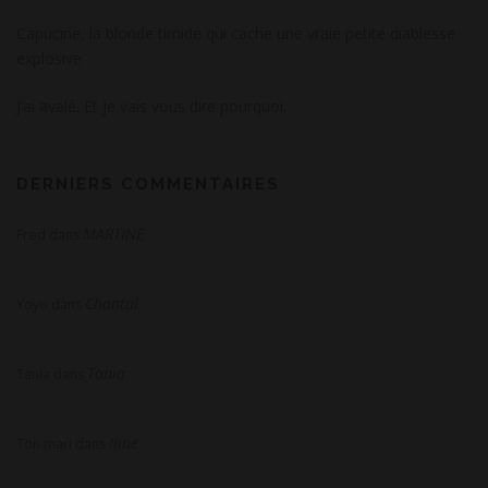
Capucine, la blonde timide qui cache une vraie petite diablesse
explosive
J’ai avalé. Et je vais vous dire pourquoi.
DERNIERS COMMENTAIRES
MARTINE
Fred
dans
Chantal
Yoyo
dans
Tania
Tania
dans
Iline
Ton mari
dans