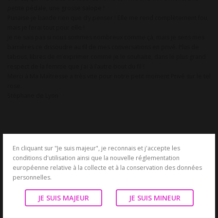
petite pédale, une grosse salope !
Punaise-je bande rien que d’y penser ! Elle me rend complètement fou,
mais je ferai tout pour elle !
Je ne sais pas si nous sommes nombreux comme çà, mais je sens mes
barrières ce dissoudre au fil de mes conversations en privé. Plus de
tabous, libres de m’exprimer comme je le souhaite, dans le plus grand
respect de la femme que j’ai à l’autre bout du fil !
Merci à Ma Maîtresse a très vite pour notre petit moment Privé sur le tel
rose.
Stéphane de Lyon
PUBLIÉ DANS
TÉMOIGNAGES
En cliquant sur "Je suis majeur", je reconnais et j'accepte les
conditions d'utilisation ainsi que la nouvelle réglementation
européenne relative à la collecte et à la conservation des données
personnelles.
LAISSER UN COMMENTAIRE
JE SUIS MAJEUR
JE SUIS MINEUR
COMMENTAIRE
*