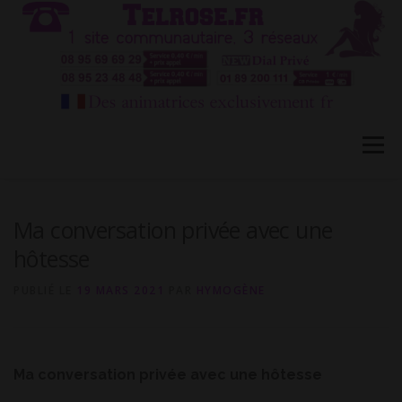
Aller
au
contenu
Menu
HÔTESSES TEL ROSE 1
TÉLÉPHONE ROSE 2
Ma conversation privée avec une
hôtesse
CONVERSATION PRIVÉE CB
BLOG
FAQ
PUBLIÉ LE
19 MARS 2021
PAR
HYMOGÈNE
CONTACT
Ma conversation privée avec une hôtesse