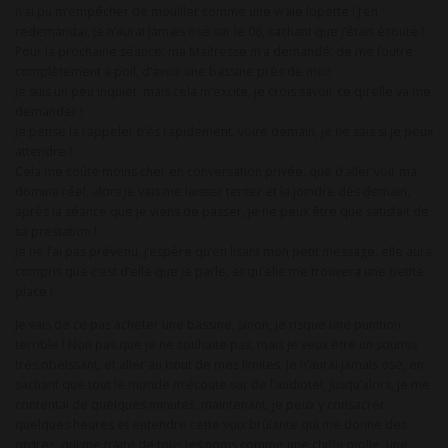
n’ai pu m’empêcher de mouiller comme une vraie lopette ! J’en
redemandai, je n’aurai jamais osé sur le 08, sachant que j’étais écouté !
Pour la prochaine séance, ma Maîtresse m’a demandé, de me foutre
complètement à poil, d’avoir une bassine près de moi!
Je suis un peu inquiet, mais cela m’excite, je crois savoir ce qu’elle va me
demander !
Je pense la rappeler très rapidement, voire demain, je ne sais si je peux
attendre !
Cela me coûte moins cher en conversation privée, que d’aller voir ma
domina réel, alors je vais me laisser tenter et la joindre dès demain,
après la séance que je viens de passer, je ne peux être que satisfait de
sa prestation !
Je ne l’ai pas prévenu, j’espère qu’en lisant mon petit message, elle aura
compris que c’est d’elle que je parle, et qu’elle me trouvera une petite
place !
Je vais de ce pas acheter une bassine, sinon, je risque une punition
terrible ! Non pas que je ne souhaite pas, mais je veux être un soumis
très obéissant, et aller au bout de mes limites, je n’aurai jamais osé, en
sachant que tout le monde m’écoute sur de l’audiotel, jusqu’alors, je me
contentai de quelques minutes, maintenant, je peux y consacrer
quelques heures et entendre cette voix brûlante qui me donne des
ordres, qui me traite de tous les noms comme une chiffe molle, une