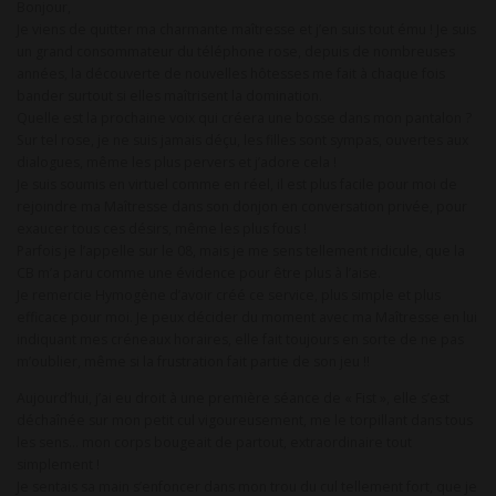
Bonjour,
Je viens de quitter ma charmante maîtresse et j’en suis tout ému ! Je suis
un grand consommateur du téléphone rose, depuis de nombreuses
années, la découverte de nouvelles hôtesses me fait à chaque fois
bander surtout si elles maîtrisent la domination.
Quelle est la prochaine voix qui créera une bosse dans mon pantalon ?
Sur tel rose, je ne suis jamais déçu, les filles sont sympas, ouvertes aux
dialogues, même les plus pervers et j’adore cela !
Je suis soumis en virtuel comme en réel, il est plus facile pour moi de
rejoindre ma Maîtresse dans son donjon en conversation privée, pour
exaucer tous ces désirs, même les plus fous !
Parfois je l’appelle sur le 08, mais je me sens tellement ridicule, que la
CB m’a paru comme une évidence pour être plus à l’aise.
Je remercie Hymogène d’avoir créé ce service, plus simple et plus
efficace pour moi. Je peux décider du moment avec ma Maîtresse en lui
indiquant mes créneaux horaires, elle fait toujours en sorte de ne pas
m’oublier, même si la frustration fait partie de son jeu !!
Aujourd’hui, j’ai eu droit à une première séance de « Fist », elle s’est
déchaînée sur mon petit cul vigoureusement, me le torpillant dans tous
les sens… mon corps bougeait de partout, extraordinaire tout
simplement !
Je sentais sa main s’enfoncer dans mon trou du cul tellement fort, que je