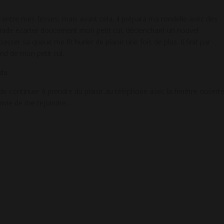
ir entre mes fesses, mais avant cela, il prépara ma rondelle avec des
umide écarter doucement mon petit cul, déclenchant un nouvel
sser sa queue me fit hurler de plaisir une fois de plus. Il finit par
nd de mon petit cul.
du.
 de continuer à prendre du plaisir au téléphone avec la fenêtre ouvert
 envie de me rejoindre…