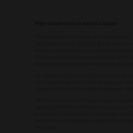
Mon voisin est un sacré coquin
Depuis quelques mois, je travaille comme hôtesse po
appels depuis mon lit, la fenêtre grande ouverte. Ave
brûlantes. Jusqu’à présent, je n’avais pas vraiment p
au téléphone avec un interlocuteur coquin, je me la
faut l’admettre, je suis une femme expressive, qui 
Il y a quelques jours, en sortant de chez moi, un vo
sur ma poitrine généreuse, mise en valeur par mon 9
partager un verre et mieux faire connaissance. Après
Une fois dans mon salon, il jeta un rapide coup d’œil 
répondu qu’il était bien indiscret, mais oui, je suis 
la recherche d’un homme avec qui partager un mome
de m’avouer qu’il m’entendait souvent jouir et prend
m’écoutant.