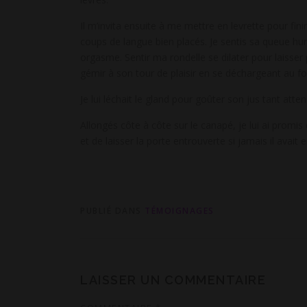
Il m’invita ensuite à me mettre en levrette pour fin
coups de langue bien placés. Je sentis sa queue h
orgasme. Sentir ma rondelle se dilater pour laisser pa
gémir à son tour de plaisir en se déchargeant au fo
Je lui léchait le gland pour goûter son jus tant atten
Allongés côte à côte sur le canapé, je lui ai promis
et de laisser la porte entrouverte si jamais il avait
PUBLIÉ DANS
TÉMOIGNAGES
LAISSER UN COMMENTAIRE