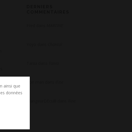
DERNIERS
COMMENTAIRES
Fred
dans
MARTINE
Yoyo
dans
Chantal
n
Tania
dans
Tania
s.
Ton mari
dans
Iline
on ainsi que
 des données
MangeurDEculll
dans
Iline
a