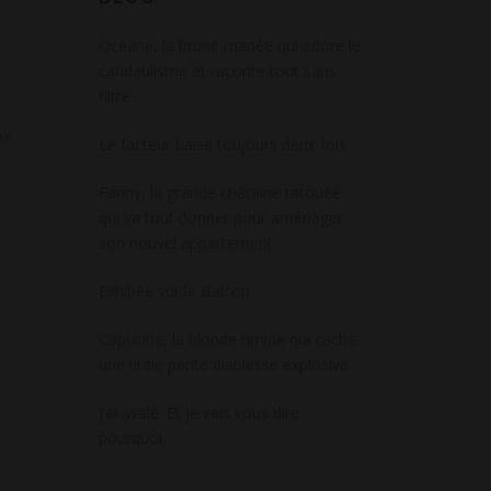
Océane, la brune mariée qui adore le
candaulisme et raconte tout sans
filtre
ux
Le facteur baise toujours deux fois
r
Fanny, la grande châtaine tatouée
qui va tout donner pour aménager
son nouvel appartement
é
Exhibée sur le Balcon
Capucine, la blonde timide qui cache
une vraie petite diablesse explosive
J’ai avalé. Et je vais vous dire
pourquoi.