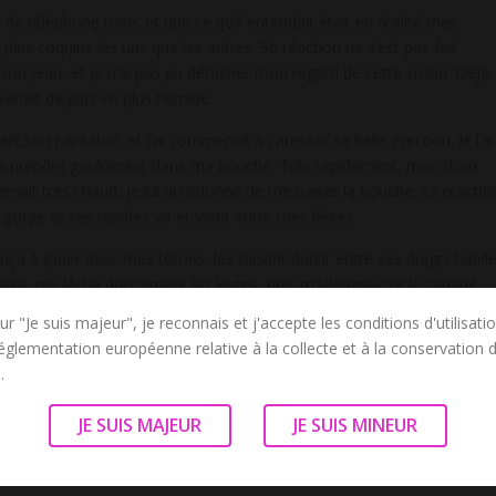
e de téléphone rose, et que ce qu’il entendait était en réalité mes
us coquins les uns que les autres. Sa réaction ne s’est pas fait
on jean, et je n’ai pas pu détacher mon regard de cette vision. Déjà,
venait de plus en plus humide.
ert son pantalon, et j’ai commencé à caresser sa belle érection. Je l’ai
 la prendre goulûment dans ma bouche. Très rapidement, mon doux
evenait très chaud, je lui ai ordonné de me baiser la bouche. Sa réactio
gorge et ses rapides va-et-vient entre mes lèvres.
 à jouer avec mes tétons, les faisant durcir entre ses doigts habile
salive, me lécha doucement les lèvres, puis m’allongea sur le canapé
lissaient entre mes cuisses pour me doigter ma chatte déjà bien
ur "Je suis majeur", je reconnais et j'accepte les conditions d'utilisati
réglementation européenne relative à la collecte et à la conservation
.
 donnant des coups de reins à me faire perdre la tête. Incapable de me
nt intense.
JE SUIS MAJEUR
JE SUIS MINEUR
s esprits, mais un second orgasme arriva très rapidement alors que s
age de ma mouille tandis que son gland perlait d’excitation entre mes