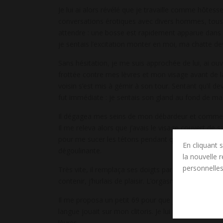
Je lui ai alors révélé que je travaille comme hôtess
conversations érotiques avec divers hommes, tous pl
attendre : une bosse est rapidement apparue dans s
je sentais l’excitation monter en moi, ma chatte de
Sans hésitation, je me suis approchée de lui, ai ouv
frottée contre mes lèvres et mon visage avant de
voisin s’est mis à gémir à son tour. Sentant qu’il d
fut immédiate : je sentais son gland au fond de ma 
Il dégagea mes seins de mon débardeur et commença
Il me releva alors que j’avais le visage couvert de 
pour me sucer les tétons pendant que ses doigts g
En cliquant s
dégoulinante.
la nouvelle 
personnelles
Très vite, il remplaça ses doigts par sa queue, me
contenir, j’hurlais de plaisir. L’orgasme était telleme
Il me proposa un petit 69 pour que je reprenne me
langue jouait sur mon clitoris. Je lui arrosai le vis
lèvres.