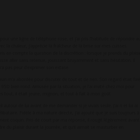
ur une ligne de téléphone rose, et j’ai pris l’habitude de répondre a
c la chaleur, j’apprécie la fraîcheur de la brise sur mes cuisses
ris en compte la question de la discrétion : lorsque je prends du plaisi
isse aller sans retenue, jouissant bruyamment et sans hésitation. Il
n’a pas peur d’exprimer son extase.
isin m’a abordée pour discuter de tout et de rien. Son regard était fix
5D bien rond. Amusée par la situation, je l’ai invité chez moi pour
 tout, il était jeune, mignon, et tout à fait à mon goût.
autour de lui avant de me demander si je vivais seule. J’ai ri et lui ai
célibataire. Fidèle à ma nature directe, j’ai ajouté que je suis toujours à
nt coquin. Pris de court par ma réponse, il rougit légèrement avant
re du plaisir durant la journée, et qu’il aimait se masturber en