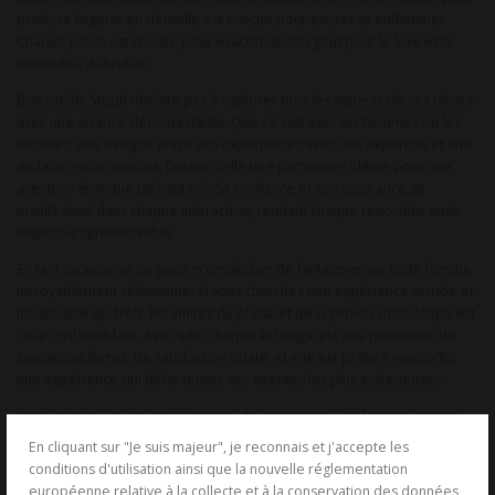
privé, sa lingerie en dentelle est conçue pour exciter et enflammer.
Chaque pièce est choisie pour exacerber son goût pour le luxe et la
sensualité débridée.
Bisexuelle, Steph n’hésite pas à explorer tous les aspects de ses désirs
avec une aisance déconcertante. Que ce soit avec les hommes ou les
femmes, elle navigue entre ces expériences avec une expertise et une
audace remarquables, faisant d’elle une partenaire idéale pour une
aventure érotique de haut vol. Sa confiance et son assurance se
manifestent dans chaque interaction, rendant chaque rencontre aussi
explosive qu’inoubliable.
En tant qu’amie, je ne peux m’empêcher de fantasmer sur cette femme
incroyablement séduisante. Si vous cherchez une expérience torride et
inoubliable qui frôle les limites du plaisir et de la provocation, Steph est
celle qu’il vous faut. Avec elle, chaque échange est une promesse de
sensations fortes, de satisfaction totale, et elle est prête à vous offrir
une expérience qui défie toutes vos attentes les plus audacieuses.
J’espère que vous aurez l’occasion de rencontrer une femme comme
elle et que moi j’aurais l’occasion de la mettre dans mon lit!
En cliquant sur "Je suis majeur", je reconnais et j'accepte les
conditions d'utilisation ainsi que la nouvelle réglementation
européenne relative à la collecte et à la conservation des données