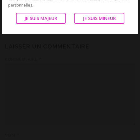
personnelles.
PUBLIÉ DANS
TÉMOIGNAGES
JE SUIS MAJEUR
JE SUIS MINEUR
LAISSER UN COMMENTAIRE
COMMENTAIRE
*
NOM
*