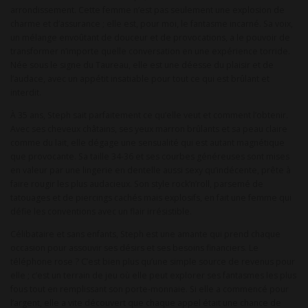
arrondissement. Cette femme n’est pas seulement une explosion de
charme et d’assurance ; elle est, pour moi, le fantasme incarné. Sa voix,
un mélange envoûtant de douceur et de provocations, a le pouvoir de
transformer n’importe quelle conversation en une expérience torride.
Née sous le signe du Taureau, elle est une déesse du plaisir et de
l’audace, avec un appétit insatiable pour tout ce qui est brûlant et
interdit.
À 35 ans, Steph sait parfaitement ce qu’elle veut et comment l’obtenir.
Avec ses cheveux châtains, ses yeux marron brûlants et sa peau claire
comme du lait, elle dégage une sensualité qui est autant magnétique
que provocante. Sa taille 34-36 et ses courbes généreuses sont mises
en valeur par une lingerie en dentelle aussi sexy qu’indécente, prête à
faire rougir les plus audacieux. Son style rock’n’roll, parsemé de
tatouages et de piercings cachés mais explosifs, en fait une femme qui
défie les conventions avec un flair irrésistible.
Célibataire et sans enfants, Steph est une amante qui prend chaque
occasion pour assouvir ses désirs et ses besoins financiers. Le
téléphone rose ? C’est bien plus qu’une simple source de revenus pour
elle ; c’est un terrain de jeu où elle peut explorer ses fantasmes les plus
fous tout en remplissant son porte-monnaie. Si elle a commencé pour
l’argent, elle a vite découvert que chaque appel était une chance de