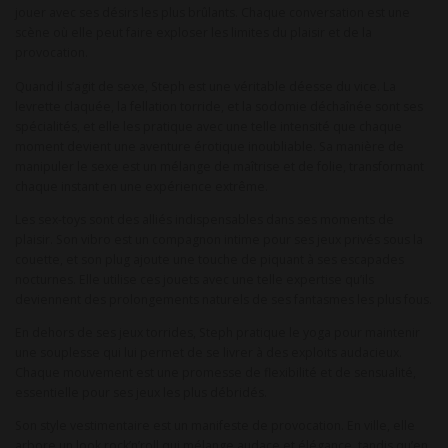
jouer avec ses désirs les plus brûlants. Chaque conversation est une
scène où elle peut faire exploser les limites du plaisir et de la
provocation.
Quand il s’agit de sexe, Steph est une véritable déesse du vice. La
levrette claquée, la fellation torride, et la sodomie déchaînée sont ses
spécialités, et elle les pratique avec une telle intensité que chaque
moment devient une aventure érotique inoubliable. Sa manière de
manipuler le sexe est un mélange de maîtrise et de folie, transformant
chaque instant en une expérience extrême.
Les sex-toys sont des alliés indispensables dans ses moments de
plaisir. Son vibro est un compagnon intime pour ses jeux privés sous la
couette, et son plug ajoute une touche de piquant à ses escapades
nocturnes. Elle utilise ces jouets avec une telle expertise qu’ils
deviennent des prolongements naturels de ses fantasmes les plus fous.
En dehors de ses jeux torrides, Steph pratique le yoga pour maintenir
une souplesse qui lui permet de se livrer à des exploits audacieux.
Chaque mouvement est une promesse de flexibilité et de sensualité,
essentielle pour ses jeux les plus débridés.
Son style vestimentaire est un manifeste de provocation. En ville, elle
arbore un look rock’n’roll qui mélange audace et élégance, tandis qu’en