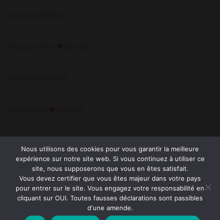
Chantal
Yoyo
dans
Eva
Eva pour Vonvon
dans
Chantal
Michel
dans
Eva
Planning d'EVA
dans
Nous utilisons des cookies pour vous garantir la meilleure
expérience sur notre site web. Si vous continuez à utiliser ce
site, nous supposerons que vous en êtes satisfait.
Vous devez certifier que vous êtes majeur dans votre pays
pour entrer sur le site. Vous engagez votre responsabilité en
© 2026 Tel rose sans attente avec ou sans carte bleue —
cliquant sur OUI. Toutes fausses déclarations sont passibles
d'une amende.
Mentions légales
—
Cookies & Confidentialité
—