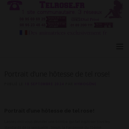
Aller
au
contenu
Menu
HÔTESSES TEL ROSE 1
TÉLÉPHONE ROSE 2
Portrait d’une hôtesse de tel rose!
PUBLIÉ LE
18 SEPTEMBRE 2024
PAR
HYMOGÈNE
CONVERSATION PRIVÉE CB
BLOG
FAQ
Portrait d’une hôtesse de tel rose!
CONTACT
Laissez-moi vous dévoiler une bombe qui fait exploser tous les
standards de la sensualité : Steph, la Parisienne du 15ème