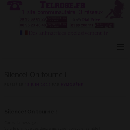
Aller
au
contenu
Menu
HÔTESSES TEL ROSE 1
TÉLÉPHONE ROSE 2
Silence! On tourne !
PUBLIÉ LE
15 JUIN 2024
PAR
HYMOGÈNE
CONVERSATION PRIVÉE CB
BLOG
FAQ
Silence! On tourne !
CONTACT
Corps du message :
Voici le plan que ces deux amis avaient prévu ensemble !