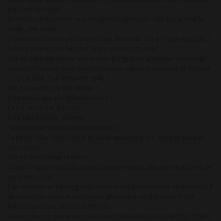
était très nerveux !
Ses mains descendent vers ses seins magnifiques ! Elle lui caresse le
torse , elle aussi !
On voudrait bien en voir un peu plus, demande Lisa en regardant Julia !
Richard était un peu hésitant ! Vas y vraiment,dit elle !
Lisa dégrafe elle même son soutien gorge pour apprécier davantage
ses belles formes ! Julia descend sa main vers le pantacourt de Richard
!…. Ça te plaît ? Lui demande t’elle ?
Oui, beaucoup ! Tu t’en doutes !
C’est mieux que par téléphone,non ?
Ça n’a rien à voir, bien sûr !
C’est plus excitant, surtout !
Fais nous voir ses belles courbes,vas y !
Sa petite robe noire tombe et laisse apparaître son string et ses bas
noirs aussi !
Elle est bien foutue la Nana !
Lisa la complimente! Julia ne perd pas le nord et débarrasse Richard de
son pantacourt !
Il se retrouve en boxer gris qui montre une proéminence en dessous ! Il
se rapproche d’elle et l’embrasse goulûment sur la bouche ! Là,ils
oublient presque qu’ils sont filmés !…
Enlevez tout ce qui ne sert plus à rien, maintenant propose Lisa ! Soyez