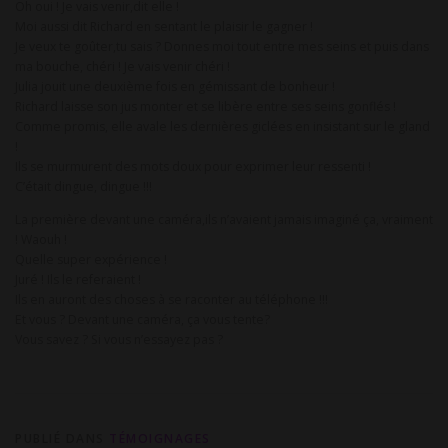
Oh oui ! Je vais venir,dit elle !
Moi aussi dit Richard en sentant le plaisir le gagner !
Je veux te goûter,tu sais ? Donnes moi tout entre mes seins et puis dans
ma bouche, chéri ! Je vais venir chéri !
Julia jouit une deuxième fois en gémissant de bonheur !
Richard laisse son jus monter et se libère entre ses seins gonflés !
Comme promis, elle avale les dernières giclées en insistant sur le gland
!
Ils se murmurent des mots doux pour exprimer leur ressenti !
C’était dingue, dingue !!!
La première devant une caméra,ils n’avaient jamais imaginé ça, vraiment
! Waouh !
Quelle super expérience !
Juré ! Ils le referaient !
Ils en auront des choses à se raconter au téléphone !!!
Et vous ? Devant une caméra, ça vous tente?
Vous savez ? Si vous n’essayez pas ?
PUBLIÉ DANS
TÉMOIGNAGES