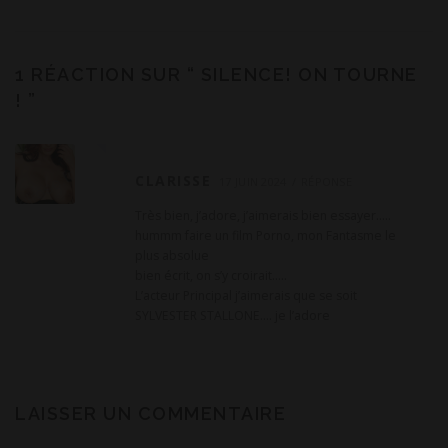
1 RÉACTION SUR “
SILENCE! ON TOURNE
!
”
CLARISSE
17 JUIN 2024
RÉPONSE
Très bien, j’adore, j’aimerais bien essayer…..
hummm faire un film Porno, mon Fantasme le
plus absolue
bien écrit, on s’y croirait…..
L’acteur Principal j’aimerais que se soit
SYLVESTER STALLONE…. je l’adore
LAISSER UN COMMENTAIRE