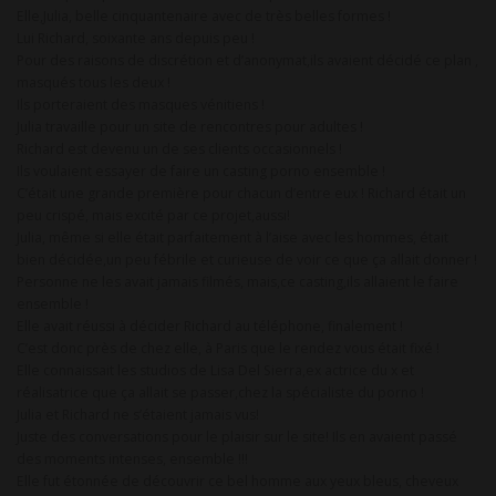
Elle,Julia, belle cinquantenaire avec de très belles formes !
Lui Richard, soixante ans depuis peu !
Pour des raisons de discrétion et d’anonymat,ils avaient décidé ce plan ,
masqués tous les deux !
Ils porteraient des masques vénitiens !
Julia travaille pour un site de rencontres pour adultes !
Richard est devenu un de ses clients occasionnels !
Ils voulaient essayer de faire un casting porno ensemble !
C’était une grande première pour chacun d’entre eux ! Richard était un
peu crispé, mais excité par ce projet,aussi!
Julia, même si elle était parfaitement à l’aise avec les hommes, était
bien décidée,un peu fébrile et curieuse de voir ce que ça allait donner !
Personne ne les avait jamais filmés, mais,ce casting,ils allaient le faire
ensemble !
Elle avait réussi à décider Richard au téléphone, finalement !
C’est donc près de chez elle, à Paris que le rendez vous était fixé !
Elle connaissait les studios de Lisa Del Sierra,ex actrice du x et
réalisatrice que ça allait se passer,chez la spécialiste du porno !
Julia et Richard ne s’étaient jamais vus!
Juste des conversations pour le plaisir sur le site! Ils en avaient passé
des moments intenses, ensemble !!!
Elle fut étonnée de découvrir ce bel homme aux yeux bleus, cheveux