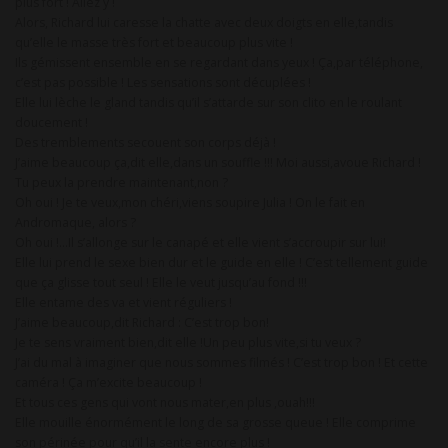
plus fort ! Allez y !
Alors, Richard lui caresse la chatte avec deux doigts en elle,tandis
qu’elle le masse très fort et beaucoup plus vite !
Ils gémissent ensemble en se regardant dans yeux ! Ça,par téléphone,
c’est pas possible ! Les sensations sont décuplées !
Elle lui lèche le gland tandis qu’il s’attarde sur son clito en le roulant
doucement !
Des tremblements secouent son corps déjà !
J’aime beaucoup ça,dit elle,dans un souffle !!! Moi aussi,avoue Richard !
Tu peux la prendre maintenant,non ?
Oh oui ! Je te veux,mon chéri,viens soupire Julia ! On le fait en
Andromaque, alors ?
Oh oui !…Il s’allonge sur le canapé et elle vient s’accroupir sur lui!
Elle lui prend le sexe bien dur et le guide en elle ! C’est tellement guide
que ça glisse tout seul ! Elle le veut jusqu’au fond !!!
Elle entame des va et vient réguliers !
J’aime beaucoup,dit Richard : C’est trop bon!
Je te sens vraiment bien,dit elle !Un peu plus vite,si tu veux ?
J’ai du mal à imaginer que nous sommes filmés ! C’est trop bon ! Et cette
caméra ! Ça m’excite beaucoup !
Et tous ces gens qui vont nous mater,en plus ,ouah!!!
Elle mouille énormément le long de sa grosse queue ! Elle comprime
son périnée pour qu’il la sente encore plus !