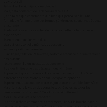
poivre et sel!
Richard,lui, l’avait déjà vue en photos !
Mais, c’était différent de la découvrir face à lui!
Ça ne faisait que confirmer tout le bien qu’il pensait d’elle ! Une
formidable femme brune aux formes généreuses, souriante, très sexy
et attirante !
Ils étaient ravis et très excités de découvrir cette belle première
expérience !
Ils entraient dans l’univers du x!
Lisa qui les reçoit elle même,les questionne
sur leurs pratiques sexuelles :
Cunnilingus, fellation,69, levrette, sodomie et tout ce qu’ils ne feraient
pas, surtout !
(Scato ,zoophilie ou incestes,pas question !)
Il y a des limites à ne pas dépasser, quand même !
Ils précisent qu’ils tourneraient le visage masqué, surtout ! C’était
différent des discussions bien chaudes par téléphone !
Ils prenaient beaucoup de plaisir et jouissance ensemble, bien sûr !!!
Mais là,il y aura la vision des corps,le touché et les attitudes,les
gémissements, sûrement ? C’était tout à fait différent !
Alors,Lisa les invite à se préparer !
D’ abord Richard commence à embrasser Julia sur la bouche,dans le
cou,en guise d’entrée en matière !Il sent bien son excitation ! Lui aussi