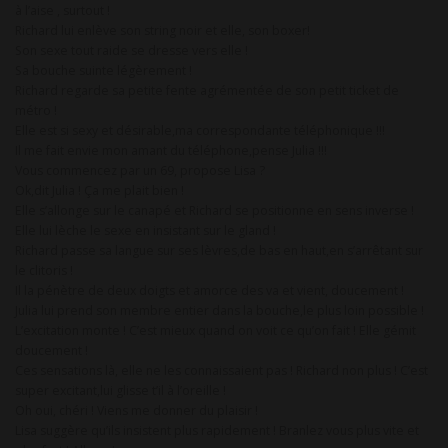
à l’aise , surtout !
Richard lui enlève son string noir et elle, son boxer!
Son sexe tout raide se dresse vers elle !
Sa bouche suinte légèrement !
Richard regarde sa petite fente agrémentée de son petit ticket de
métro !
Elle est si sexy et désirable,ma correspondante téléphonique !!!
Il me fait envie mon amant du téléphone,pense Julia !!!
Vous commencez par un 69, propose Lisa ?
Ok,dit Julia ! Ça me plait bien !
Elle s’allonge sur le canapé et Richard se positionne en sens inverse !
Elle lui lèche le sexe en insistant sur le gland !
Richard passe sa langue sur ses lèvres,de bas en haut,en s’arrêtant sur
le clitoris !
Il la pénètre de deux doigts et amorce des va et vient, doucement !
Julia lui prend son membre entier dans la bouche,le plus loin possible !
L’excitation monte ! C’est mieux quand on voit ce qu’on fait ! Elle gémit
doucement !
Ces sensations là, elle ne les connaissaient pas ! Richard non plus ! C’est
super excitant,lui glisse t’il à l’oreille !
Oh oui, chéri ! Viens me donner du plaisir !
Lisa suggère qu’ils insistent plus rapidement ! Branlez vous plus vite et