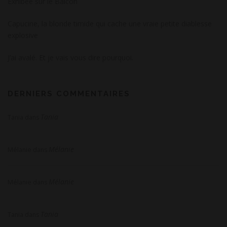
Exhibée sur le Balcon
Capucine, la blonde timide qui cache une vraie petite diablesse
explosive
J’ai avalé. Et je vais vous dire pourquoi.
DERNIERS COMMENTAIRES
Tania
Tania
dans
Mélanie
Mélanie
dans
Mélanie
Mélanie
dans
Tania
Tania
dans