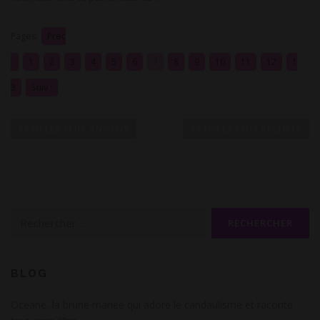
Pages:
Préc
:
1
2
3
4
5
6
7
8
9
10
11
12
1
3
Suiv :
N
a
ARTICLES PLUS ANCIENS
ARTICLES PLUS RÉCENTS
v
i
g
a
Rechercher :
t
i
o
n
BLOG
d
Océane, la brune mariée qui adore le candaulisme et raconte
e