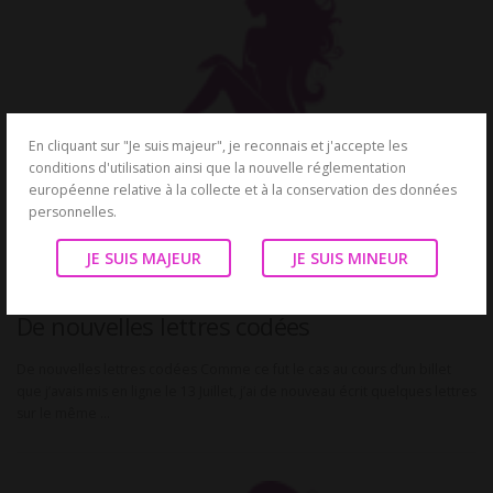
En cliquant sur "Je suis majeur", je reconnais et j'accepte les
conditions d'utilisation ainsi que la nouvelle réglementation
européenne relative à la collecte et à la conservation des données
personnelles.
JE SUIS MAJEUR
JE SUIS MINEUR
TÉMOIGNAGES
De nouvelles lettres codées
De nouvelles lettres codées Comme ce fut le cas au cours d’un billet
que j’avais mis en ligne le 13 Juillet, j’ai de nouveau écrit quelques lettres
sur le même …