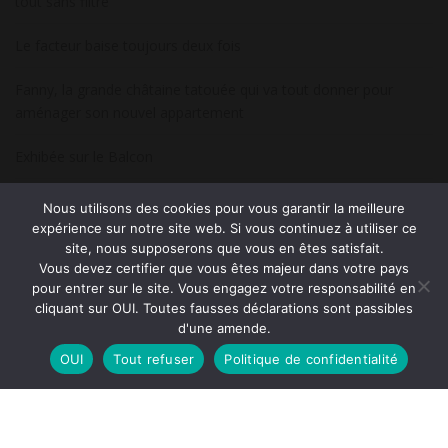
tout sans filtre
s
a
Le facteur baise toujours deux fois
r
Fanny, la grande châtaine tatouée qui va tout donner pour
t
aménager son nouvel appartement
i
c
Exhibée sur le Balcon
l
e
Capucine, la blonde timide qui cache une vraie petite diablesse
Nous utilisons des cookies pour vous garantir la meilleure
s
explosive
expérience sur notre site web. Si vous continuez à utiliser ce
site, nous supposerons que vous en êtes satisfait.
J’ai avalé. Et je vais vous dire pourquoi.
Vous devez certifier que vous êtes majeur dans votre pays
pour entrer sur le site. Vous engagez votre responsabilité en
cliquant sur OUI. Toutes fausses déclarations sont passibles
d'une amende.
DERNIERS COMMENTAIRES
OUI
Tout refuser
Politique de confidentialité
Iline
Guillaume
dans